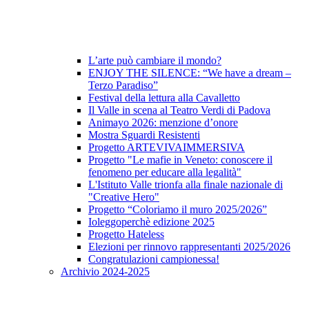
L’arte può cambiare il mondo?
ENJOY THE SILENCE: “We have a dream –
Terzo Paradiso”
Festival della lettura alla Cavalletto
Il Valle in scena al Teatro Verdi di Padova
Animayo 2026: menzione d’onore
Mostra Sguardi Resistenti
Progetto ARTEVIVAIMMERSIVA
Progetto "Le mafie in Veneto: conoscere il
fenomeno per educare alla legalità"
L'Istituto Valle trionfa alla finale nazionale di
"Creative Hero"
Progetto “Coloriamo il muro 2025/2026”
Ioleggoperchè edizione 2025
Progetto Hateless
Elezioni per rinnovo rappresentanti 2025/2026
Congratulazioni campionessa!
Archivio 2024-2025