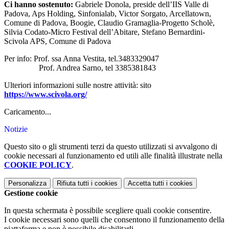
Ci hanno sostenuto:
Gabriele Donola, preside dell’IIS Valle di
Padova, Aps Holding, Sinfonialab, Victor Sorgato, Arcellatown,
Comune di Padova, Boogie, Claudio Gramaglia-Progetto Scholè,
Silvia Codato-Micro Festival dell’Abitare, Stefano Bernardini-
Scivola APS, Comune di Padova
Per info: Prof. ssa Anna Vestita, tel.3483329047
Prof. Andrea Sarno, tel 3385381843
Ulteriori informazioni sulle nostre attività: sito
https://www.scivola.org/
Caricamento...
Notizie
Questo sito o gli strumenti terzi da questo utilizzati si avvalgono di
cookie necessari al funzionamento ed utili alle finalità illustrate nella
COOKIE POLICY
.
Personalizza
Rifiuta tutti
i cookies
Accetta tutti
i cookies
Gestione cookie
In questa schermata è possibile scegliere quali cookie consentire.
I cookie necessari sono quelli che consentono il funzionamento della
piattaforma e non è possibile disabilitarli.