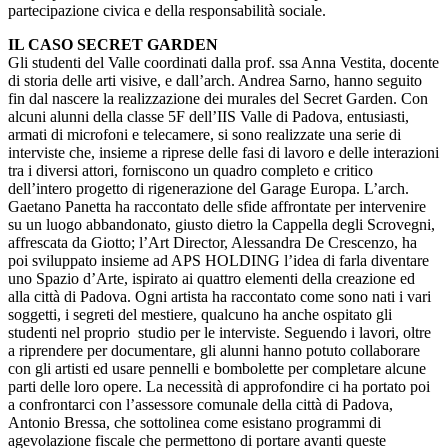
partecipazione civica e della responsabilità sociale.
IL CASO SECRET GARDEN
Gli studenti del Valle coordinati dalla prof. ssa Anna Vestita, docente
di storia delle arti visive, e dall’arch. Andrea Sarno, hanno seguito
fin dal nascere la realizzazione dei murales del Secret Garden. Con
alcuni alunni della classe 5F dell’IIS Valle di Padova, entusiasti,
armati di microfoni e telecamere, si sono realizzate una serie di
interviste che, insieme a riprese delle fasi di lavoro e delle interazioni
tra i diversi attori, forniscono un quadro completo e critico
dell’intero progetto di rigenerazione del Garage Europa. L’arch.
Gaetano Panetta ha raccontato delle sfide affrontate per intervenire
su un luogo abbandonato, giusto dietro la Cappella degli Scrovegni,
affrescata da Giotto; l’Art Director, Alessandra De Crescenzo, ha
poi sviluppato insieme ad APS HOLDING l’idea di farla diventare
uno Spazio d’Arte, ispirato ai quattro elementi della creazione ed
alla città di Padova. Ogni artista ha raccontato come sono nati i vari
soggetti, i segreti del mestiere, qualcuno ha anche ospitato gli
studenti nel proprio studio per le interviste. Seguendo i lavori, oltre
a riprendere per documentare, gli alunni hanno potuto collaborare
con gli artisti ed usare pennelli e bombolette per completare alcune
parti delle loro opere. La necessità di approfondire ci ha portato poi
a confrontarci con l’assessore comunale della città di Padova,
Antonio Bressa, che sottolinea come esistano programmi di
agevolazione fiscale che permettono di portare avanti queste