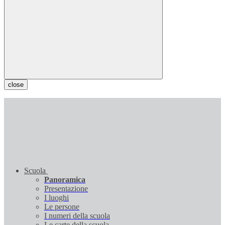
close
Scuola
Panoramica
Presentazione
I luoghi
Le persone
I numeri della scuola
Le carte della scuola