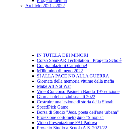
Progetto Identità
Archivio 2021 - 2022
IN TUTELA DEI MINORI
Corso SparkAR TechStation - Progetto Scholè
Congratulazioni Campione!
M'illumino di meno 2022
SÌ ALLA PACE NO ALLA GUERRA
Giornata della memoria vittime della mafia
Make Art Not War
VideoConcorso Pasinetti Bando 19^ edizione
Giornata dei calzini spaiati 2022
Costruire una lezione di storia della Shoah
SpeedPick Game
Borsa di Studio "Jeos, poeta dell'arte urbana"
Proiezione cortometraggio "Sinopia"
Video Presentazione FAI Padova
Progetto Studio a Scuola A.S. 2021/22