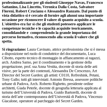
professionalizzante per gli studenti Giuseppe Navas, Francesco
Sattanino, Lisa Lincetto, Veronica Dalla Costa, Salvatore
Floreni, Robert Crucianu e Alessandro Ranzato. Dal punto di
vista didattico si è cercato di fornire agli alunni una importante
occasione per riconoscere il valore di quanto acquisito a scuola.
L'obiettivo era far sì che gli studenti potessero applicare le
competenze tecniche e le capacità acquisite teoricamente,
consolidandole e comprendendo la grande importanza del
percorso formativo, riconoscendo alla scuola il valore che gli
spetta.
Si ringraziano:
Laura Cavinato, attrice professionista che si è messa
a disposizione nel ruolo di conduttrice del documentario, Luca
Cibotto, esperto tecnico di montaggio in affiancamento ai ragazzi,
arch. Andrea Sarno, per il coordinamento e la gestione della
progettazione, prof. ssa Anna Vestita, docente di storia delle arti
visive, per la parte dei contenuti, Alessandra De Crescenzo, Art
Director del Secret Garden; gli artisti: C0110, Refreshink, Petani,
Tony Gallo; tutti gli intervistati: Antonio Bressa, assessore politiche
urbane di Padova, Arch. Roberto Righetto, presidente ordine
architetti, Giada Peterle, docente di geografia letteraria applicata al
turismo dell’Università di Padova, Guido Bartorelli, docente di
storia dell’arte contemporanea dell’Università di Padova, Vincenzo
Giacalone, operatore al parcheggio del Secret Garden.