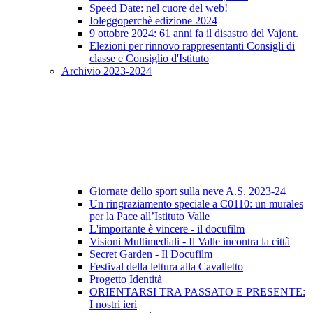
Speed Date: nel cuore del web!
Ioleggoperchè edizione 2024
9 ottobre 2024: 61 anni fa il disastro del Vajont.
Elezioni per rinnovo rappresentanti Consigli di
classe e Consiglio d'Istituto
Archivio 2023-2024
Giornate dello sport sulla neve A.S. 2023-24
Un ringraziamento speciale a C0110: un murales
per la Pace all’Istituto Valle
L'importante è vincere - il docufilm
Visioni Multimediali - Il Valle incontra la città
Secret Garden - Il Docufilm
Festival della lettura alla Cavalletto
Progetto Identità
ORIENTARSI TRA PASSATO E PRESENTE:
I nostri ieri