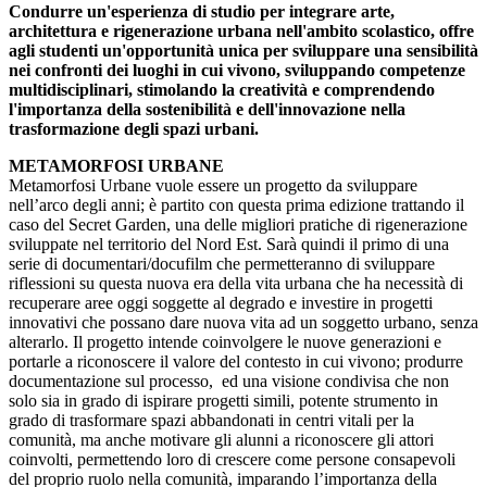
Condurre un'esperienza di studio per integrare arte,
architettura e rigenerazione urbana nell'ambito scolastico, offre
agli studenti un'opportunità unica per sviluppare una sensibilità
nei confronti dei luoghi in cui vivono, sviluppando competenze
multidisciplinari, stimolando la creatività e comprendendo
l'importanza della sostenibilità e dell'innovazione nella
trasformazione degli spazi urbani.
METAMORFOSI URBANE
Metamorfosi Urbane vuole essere un progetto da sviluppare
nell’arco degli anni; è partito con questa prima edizione trattando il
caso del Secret Garden, una delle migliori pratiche di rigenerazione
sviluppate nel territorio del Nord Est. Sarà quindi il primo di una
serie di documentari/docufilm che permetteranno di sviluppare
riflessioni su questa nuova era della vita urbana che ha necessità di
recuperare aree oggi soggette al degrado e investire in progetti
innovativi che possano dare nuova vita ad un soggetto urbano, senza
alterarlo. Il progetto intende coinvolgere le nuove generazioni e
portarle a riconoscere il valore del contesto in cui vivono; produrre
documentazione sul processo, ed una visione condivisa che non
solo sia in grado di ispirare progetti simili, potente strumento in
grado di trasformare spazi abbandonati in centri vitali per la
comunità, ma anche motivare gli alunni a riconoscere gli attori
coinvolti, permettendo loro di crescere come persone consapevoli
del proprio ruolo nella comunità, imparando l’importanza della