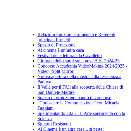
Relazioni Funzioni strumentali e Referenti
principali Progetti
Spazio di Proiezione
Al cinema è un’altra casa
Festival della lettura alla Cavalletto
Giornate dello sport sulla neve A.S. 2024-25
Concorso Accademia VideoMaking 2024/2025 -
Video "Split Mirror"
Nuova apertura della mostra sulla resistenza a
Padova
Il Valle per il FAI: alla scoperta della Chiesa di
San Daniele Martire
Spazio di proiezione: bando di concorso
“Conoscere la Comunicazione” con Micaela
Faggiani
Sperimentando 2025 - L’Arte sperimenta con la
Scienza
Sguardi Resistenti
Al Cinema è un'altra casa... si parte!