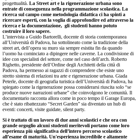
progettualità.
La Street art e la rigenerazione urbana sono
entrate di conseguenza nella programmazione scolastica. La
ricerca sul campo come metodologia didattica ci ha spinti a
ricercare esperti, con la voglia di approfondire ed attraverso la
ricerca e la documentazione, gli studenti hanno potuto
costruire il loro sapere.
L’intervista a Guido Bartorelli, docente di storia contemporanea
all’Università di Padova, ha sottolineato come la tradizione della
street art, dell’opera su muro sia sempre esistita fin da quando
l’uomo ha cominciato a dipingere nelle caverne. La condivisione di
idee con specialisti del settore, come nel caso dell’arch. Roberto
Righetto, presidente dell’Ordine degli Architetti della città di
Padova, ha permesso ai ragazzi di comprendere che esiste uno
stretto sistema di relazioni tra arte e rigenerazione urbana. Giada
Peterle, docente di geografia turistica dell’Università di Padova, ha
spiegato come la rigenerazione possa considerarsi riuscita solo “se
produce nuove narrazioni urbane” che coinvolgono le comunità. Il
documentario racconta allora come in poco tempo il Garage Europa,
che è stato ribattezzato “Secret Garden” sia diventato un hub di
eventi: concerti, visite guidate, silent party.
Si è trattato di un lavoro di due anni scolastici e che ora con
grande orgoglio alcuni studenti meritevoli portano come loro
esperienza più significativa dell’intero percorso scolastico
all’esame di maturità. Un'esperienza incredibile e altamente