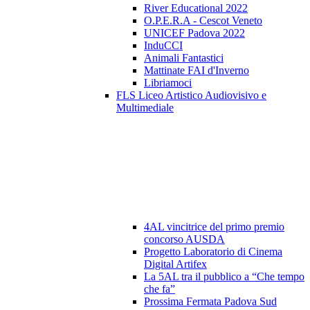
River Educational 2022
O.P.E.R.A - Cescot Veneto
UNICEF Padova 2022
InduCCI
Animali Fantastici
Mattinate FAI d'Inverno
Libriamoci
FLS Liceo Artistico Audiovisivo e
Multimediale
4AL vincitrice del primo premio
concorso AUSDA
Progetto Laboratorio di Cinema
Digital Artifex
La 5AL tra il pubblico a “Che tempo
che fa”
Prossima Fermata Padova Sud