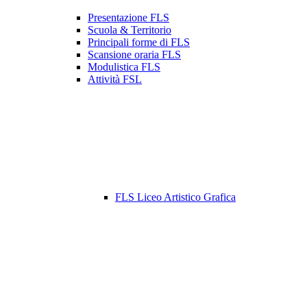
Presentazione FLS
Scuola & Territorio
Principali forme di FLS
Scansione oraria FLS
Modulistica FLS
Attività FSL
FLS Liceo Artistico Grafica