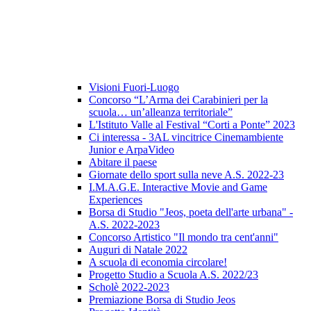
Visioni Fuori-Luogo
Concorso “L’Arma dei Carabinieri per la
scuola… un’alleanza territoriale”
L'Istituto Valle al Festival “Corti a Ponte” 2023
Ci interessa - 3AL vincitrice Cinemambiente
Junior e ArpaVideo
Abitare il paese
Giornate dello sport sulla neve A.S. 2022-23
I.M.A.G.E. Interactive Movie and Game
Experiences
Borsa di Studio "Jeos, poeta dell'arte urbana" -
A.S. 2022-2023
Concorso Artistico "Il mondo tra cent'anni"
Auguri di Natale 2022
A scuola di economia circolare!
Progetto Studio a Scuola A.S. 2022/23
Scholè 2022-2023
Premiazione Borsa di Studio Jeos