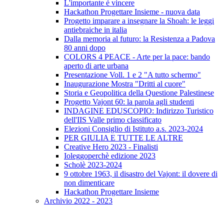
L'importante è vincere
Hackathon Progettare Insieme - nuova data
Progetto imparare a insegnare la Shoah: le leggi
antiebraiche in italia
Dalla memoria al futuro: la Resistenza a Padova
80 anni dopo
COLORS 4 PEACE - Arte per la pace: bando
aperto di arte urbana
Presentazione Voll. 1 e 2 "A tutto schermo"
Inaugurazione Mostra "Dritti al cuore"
Storia e Geopolitica della Questione Palestinese
Progetto Vajont 60: la parola agli studenti
INDAGINE EDUSCOPIO: Indirizzo Turistico
dell'IIS Valle primo classificato
Elezioni Consiglio di Istituto a.s. 2023-2024
PER GIULIA E TUTTE LE ALTRE
Creative Hero 2023 - Finalisti
Ioleggoperchè edizione 2023
Scholè 2023-2024
9 ottobre 1963, il disastro del Vajont: il dovere di
non dimenticare
Hackathon Progettare Insieme
Archivio 2022 - 2023