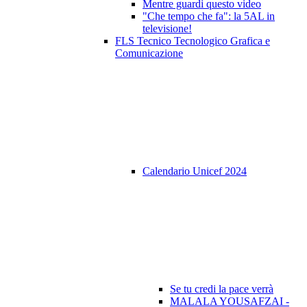
Mentre guardi questo video
"Che tempo che fa": la 5AL in
televisione!
FLS Tecnico Tecnologico Grafica e
Comunicazione
Calendario Unicef 2024
Se tu credi la pace verrà
MALALA YOUSAFZAI -