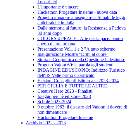
I nostri ieri
L'importante è vincere
Hackathon Progettare Insieme - nuova data
Progetto imparare a insegnare la Shoah: le leggi
antiebraiche in italia
Dalla memoria al futuro: la Resistenza a Padova
80 anni dopo
COLORS 4 PEACE - Arte per la pace: bando
aperto di arte urbana
Presentazione Voll. 1 e 2 "A tutto schermo"
Inaugurazione Mostra "Dritti al cuore"
Storia e Geopolitica della Questione Palestinese
Progetto Vajont 60: la parola agli studenti
INDAGINE EDUSCOPIO: Indirizzo Turistico
dell'IIS Valle primo classificato
Elezioni Consiglio di Istituto a.s. 2023-2024
PER GIULIA E TUTTE LE ALTRE
Creative Hero 2023 - Finalisti
Ioleggoperchè edizione 2023
Scholè 2023-2024
9 ottobre 1963, il disastro del Vajont: il dovere di
non dimenticare
Hackathon Progettare Insieme
Archivio 2022 - 2023