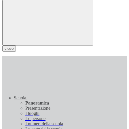
close
Scuola
Panoramica
Presentazione
I luoghi
Le persone
I numeri della scuola
Le carte della scuola