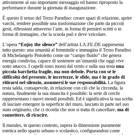
attivamente al suo importante messaggio ed hanno riproposto la
performance durante la giornata di inaugurazione.
È questo il senso del Terzo Paradiso: creare spazi di relazione, aprire
varchi, rendere possibile una trasformazione che parte da piccoli
gesti, riflessioni attraverso l’arte, in forma di pensieri scritti o in
forma di immagine, che la scuola può e deve veicolare.
L’opera
“Enjoy the silence”
dell’artista LA.FE.DE rappresenta
tutto questo: una umanità al femminile e immagina il Terzo Paradiso
di Michelangelo Pistoletto come un “campo fluido” che genera
energia condivisa, capace di sostenere un’umanità che oggi vive
sotto attacco. I capelli sono mossi dal vento e sulla sua testa
una
piccola barchetta fragile, ma non debole. Porta con sé le
difficoltà del presente, le incertezze, le sfide, ma è in grado di
ritirarsi nel silenzio, assumersi le sue responsabilità.
La figura
resta salda, consapevole, in relazione con ciò che la circonda, la
natura, finalmente la sua rinascita è possibile: la serie di cerchi
rappresentano i nuovi mondi possibili. Ed è significativa la sua scelta
di lasciare emergere la superficie del muro, lasciato in parte nel suo
stato originario, che ci ricorda che non si tratta di cancellare,
ma di
connettere, di ricucire.
Il murales, in questo contesto, supera la dimensione puramente
estetica nello spazio urbano o scolastico, configurandosi come