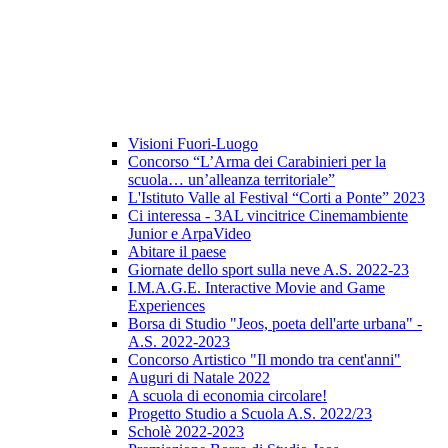
Visioni Fuori-Luogo
Concorso “L’Arma dei Carabinieri per la
scuola… un’alleanza territoriale”
L'Istituto Valle al Festival “Corti a Ponte” 2023
Ci interessa - 3AL vincitrice Cinemambiente
Junior e ArpaVideo
Abitare il paese
Giornate dello sport sulla neve A.S. 2022-23
I.M.A.G.E. Interactive Movie and Game
Experiences
Borsa di Studio "Jeos, poeta dell'arte urbana" -
A.S. 2022-2023
Concorso Artistico "Il mondo tra cent'anni"
Auguri di Natale 2022
A scuola di economia circolare!
Progetto Studio a Scuola A.S. 2022/23
Scholè 2022-2023