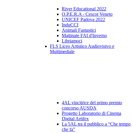
River Educational 2022
O.P.E.R.A - Cescot Veneto
UNICEF Padova 2022
InduCCI
Animali Fantastici
Mattinate FAI d'Inverno
Libriamoci
FLS Liceo Artistico Audiovisivo e
Multimediale
4AL vincitrice del primo premio
concorso AUSDA
Progetto Laboratorio di Cinema
Digital Artifex
La 5AL tra il pubblico a “Che tempo
che fa”