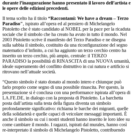
durante l’inaugurazione hanno presentato il lavoro dell’artista e
le opere delle edizioni precedenti.
Il tema scelto ha il titolo
“Raccontami: We have a dream – Terzo
Paradiso"
, ispirato all’opera ed al pensiero di Michelangelo
Pistoletto che è stato candidato al NOBEL per la pace per la ricaduta
sociale che il simbolo che ha creato ha avuto in tutto il mondo. Nel
2003 Pistoletto scrive il manifesto del Terzo Paradiso e ne disegna
sulla sabbia il simbolo, costituito da una riconfigurazione del segno
matematico d’infinito, a cui ha aggiunto un terzo cerchio centro ha
inserito un terzo cerchio, più ampio, centrale: il TERZO
PARADISO la possibilità di RINASCITA di una NUOVA umanità,
ideale superamento del conflitto distruttivo in cui natura e artificio si
ritrovano nell’attuale società.
“Questo simbolo è stato donato al mondo intero e chiunque può
farlo proprio come segno di una possibile rinascita. Per questo, la
presentazione si è conclusa con una performance ispirata all’opera di
LA.FE.DE, in dialogo con la proposta di Pistoletto. La barchetta
posta dall’artista sulla testa della figura diventa un simbolo
profondamente significativo: richiama le barche dei migranti, quelle
della solidarietà e quelle capaci di veicolare messaggi importanti. È
anche il simbolo su cui i nostri studenti hanno inserito le loro idee su
come cambiare il mondo. I ragazzi, ispirati dal murales, hanno così
re-interpretato il simbolo di Michelangelo Pistoletto, contribuendo