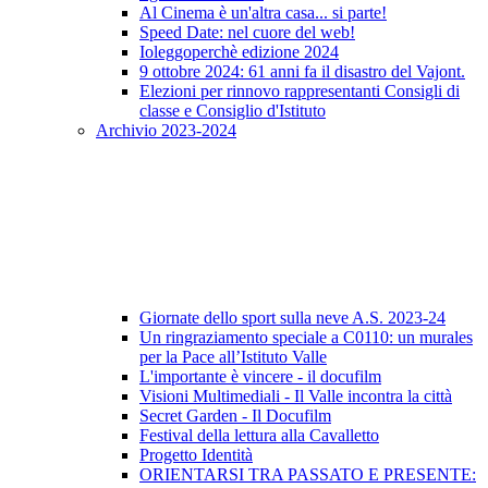
Al Cinema è un'altra casa... si parte!
Speed Date: nel cuore del web!
Ioleggoperchè edizione 2024
9 ottobre 2024: 61 anni fa il disastro del Vajont.
Elezioni per rinnovo rappresentanti Consigli di
classe e Consiglio d'Istituto
Archivio 2023-2024
Giornate dello sport sulla neve A.S. 2023-24
Un ringraziamento speciale a C0110: un murales
per la Pace all’Istituto Valle
L'importante è vincere - il docufilm
Visioni Multimediali - Il Valle incontra la città
Secret Garden - Il Docufilm
Festival della lettura alla Cavalletto
Progetto Identità
ORIENTARSI TRA PASSATO E PRESENTE: