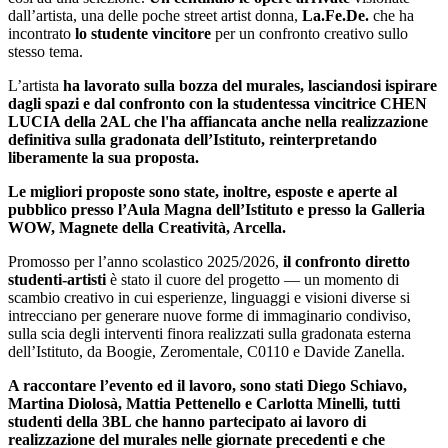
dall’artista, una delle poche street artist donna,
La.Fe.De.
che ha
incontrato
lo studente vincitore
per un confronto creativo sullo
stesso tema.
L’artista
ha lavorato sulla bozza del murales, lasciandosi ispirare
dagli spazi e dal confronto con la studentessa vincitrice CHEN
LUCIA della 2AL che l'ha affiancata anche nella realizzazione
definitiva sulla gradonata dell’Istituto, reinterpretando
liberamente la sua proposta.
Le migliori proposte sono state, inoltre, esposte e aperte al
pubblico presso l’Aula Magna dell’Istituto e presso la Galleria
WOW, Magnete della Creatività, Arcella.
Promosso per l’anno scolastico 2025/2026,
il confronto diretto
studenti-artisti
è stato il cuore del progetto — un momento di
scambio creativo in cui esperienze, linguaggi e visioni diverse si
intrecciano per generare nuove forme di immaginario condiviso,
sulla scia degli interventi finora realizzati sulla gradonata esterna
dell’Istituto, da Boogie, Zeromentale, C0110 e Davide Zanella.
A raccontare l’evento ed il lavoro, sono stati Diego Schiavo,
Martina Diolosà, Mattia Pettenello e Carlotta Minelli, tutti
studenti della 3BL che hanno partecipato ai lavoro di
realizzazione del murales nelle giornate precedenti e che