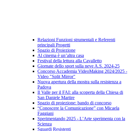
Relazioni Funzioni strumentali e Referenti
principali Progetti
Spazio di Proiezione
Al cinema è un’altra casa
Festival della lettura alla Cavalletto
Giornate dello sport sulla neve A.S. 2024-25
Concorso Accademia VideoMaking 2024/2025 -
Video "Split Mirror"
Nuova apertura della mostra sulla resistenza a
Padova
Il Valle per il FAI: alla scoperta della Chiesa di
San Daniele Martire
Spazio di proiezione: bando di concorso
“Conoscere la Comunicazione” con Micaela
Faggiani
Sperimentando 2025 - L’Arte sperimenta con la
Scienza
Sguardi Resistenti