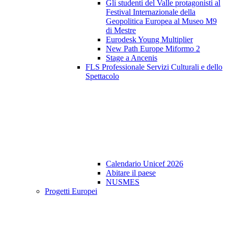
Gli studenti del Valle protagonisti al
Festival Internazionale della
Geopolitica Europea al Museo M9
di Mestre
Eurodesk Young Multiplier
New Path Europe Miformo 2
Stage a Ancenis
FLS Professionale Servizi Culturali e dello
Spettacolo
Calendario Unicef 2026
Abitare il paese
NUSMES
Progetti Europei