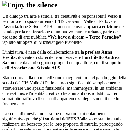
Un dialogo tra arte e scuola, tra creatività e responsabilità verso il
territorio e lo spazio urbano. L’IIS Giovanni Valle di Padova e
l’associazione Scivola APS hanno concluso la
quarta edizione
del
bando per la realizzazione di un nuovo murale urbano, parte del
progetto di arte pubblica
“We have a dream – Terzo Paradiso”
,
ispirato all’opera di Michelangelo Pistoletto.
L’iniziativa, è nata dalla collaborazione tra la
prof.ssa Anna
Vestita
, docente di storia delle arti visive, e l’
architetto Andrea
Sarno
che da anni seguono progetti nel quartiere, con il supporto
dell’
Associazione Scivola APS
.
Siamo ormai alla quarta edizione e oggi entrare nel parcheggio della
scuola dell’IIS Valle di Padova, non significa più semplicemente
attraversare uno spazio funzionale, ma immergersi in un ambiente
che restituisce l'identità creativa che anima il nostro Istituto, ma
soprattutto rafforza il senso di appartenenza degli studenti che lo
frequentano.
La scelta di quest’anno assume un valore particolarmente
significativo poiché gli
studenti dell’IIS Valle
sono stati invitati a
realizzare un bozzetto per la loro proposta di murale, partecipando
così ad una selezione.
Un centinaio le opere arrivate
visionate