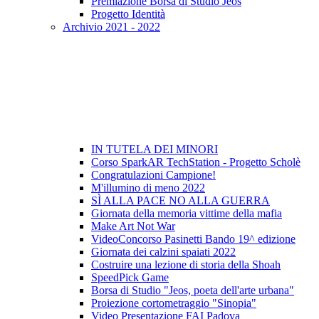
Premiazione Borsa di Studio Jeos
Progetto Identità
Archivio 2021 - 2022
IN TUTELA DEI MINORI
Corso SparkAR TechStation - Progetto Scholè
Congratulazioni Campione!
M'illumino di meno 2022
SÌ ALLA PACE NO ALLA GUERRA
Giornata della memoria vittime della mafia
Make Art Not War
VideoConcorso Pasinetti Bando 19^ edizione
Giornata dei calzini spaiati 2022
Costruire una lezione di storia della Shoah
SpeedPick Game
Borsa di Studio "Jeos, poeta dell'arte urbana"
Proiezione cortometraggio "Sinopia"
Video Presentazione FAI Padova