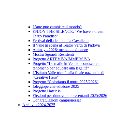
L’arte può cambiare il mondo?
ENJOY THE SILENCE: “We have a dream –
Terzo Paradiso”
Festival della lettura alla Cavalletto
Il Valle in scena al Teatro Verdi di Padova
Animayo 2026: menzione d’onore
Mostra Sguardi Resistenti
Progetto ARTEVIVAIMMERSIVA
Progetto "Le mafie in Veneto: conoscere il
fenomeno per educare alla legalità"
L'Istituto Valle trionfa alla finale nazionale di
"Creative Hero"
Progetto “Coloriamo il muro 2025/2026”
Ioleggoperchè edizione 2025
Progetto Hateless
Elezioni per rinnovo rappresentanti 2025/2026
Congratulazioni campionessa!
Archivio 2024-2025