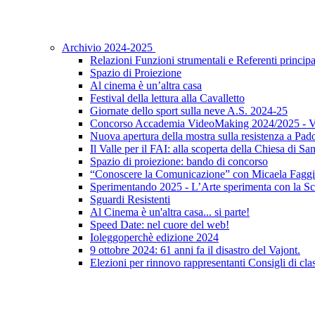
Archivio 2024-2025
Relazioni Funzioni strumentali e Referenti principa
Spazio di Proiezione
Al cinema è un’altra casa
Festival della lettura alla Cavalletto
Giornate dello sport sulla neve A.S. 2024-25
Concorso Accademia VideoMaking 2024/2025 - Vi
Nuova apertura della mostra sulla resistenza a Pad
Il Valle per il FAI: alla scoperta della Chiesa di S
Spazio di proiezione: bando di concorso
“Conoscere la Comunicazione” con Micaela Faggi
Sperimentando 2025 - L’Arte sperimenta con la Sc
Sguardi Resistenti
Al Cinema è un'altra casa... si parte!
Speed Date: nel cuore del web!
Ioleggoperchè edizione 2024
9 ottobre 2024: 61 anni fa il disastro del Vajont.
Elezioni per rinnovo rappresentanti Consigli di clas