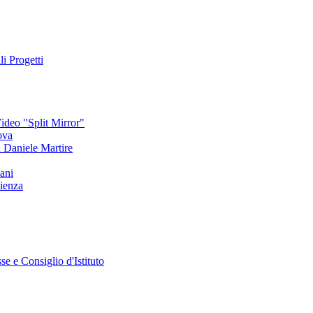
li Progetti
deo "Split Mirror"
ova
an Daniele Martire
ani
ienza
se e Consiglio d'Istituto