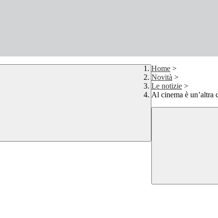
Home
>
Novità
>
Le notizie
>
Al cinema è un’altra 