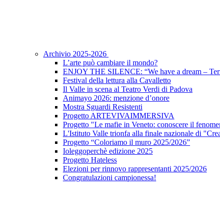
Archivio 2025-2026
L’arte può cambiare il mondo?
ENJOY THE SILENCE: “We have a dream – Terz
Festival della lettura alla Cavalletto
Il Valle in scena al Teatro Verdi di Padova
Animayo 2026: menzione d’onore
Mostra Sguardi Resistenti
Progetto ARTEVIVAIMMERSIVA
Progetto "Le mafie in Veneto: conoscere il fenomen
L'Istituto Valle trionfa alla finale nazionale di "Cr
Progetto “Coloriamo il muro 2025/2026”
Ioleggoperchè edizione 2025
Progetto Hateless
Elezioni per rinnovo rappresentanti 2025/2026
Congratulazioni campionessa!