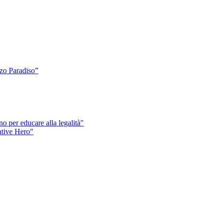
o Paradiso”
o per educare alla legalità"
eative Hero"