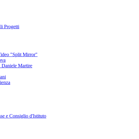
li Progetti
deo "Split Mirror"
ova
an Daniele Martire
ani
ienza
se e Consiglio d'Istituto