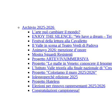
Archivio 2025-2026
L’arte può cambiare il mondo?
ENJOY THE SILENCE: “We have a dream – Terz
Festival della lettura alla Cavalletto
Il Valle in scena al Teatro Verdi di Padova
Animayo 2026: menzione d’onore
Mostra Sguardi Resistenti
Progetto ARTEVIVAIMMERSIVA
Progetto "Le mafie in Veneto: conoscere il fenomen
L'Istituto Valle trionfa alla finale nazionale di "Cr
Progetto “Coloriamo il muro 2025/2026”
Ioleggoperchè edizione 2025
Progetto Hateless
Elezioni per rinnovo rappresentanti 2025/2026
Congratulazioni campionessa!