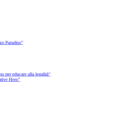
o Paradiso”
o per educare alla legalità"
eative Hero"