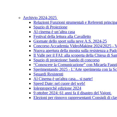
Archivio 2024-2025
Relazioni Funzioni strumentali e Referenti principa
Spazio di Proiezione
Al cinema è un’altra casa
Festival della lettura alla Cavalletto
Giornate dello sport sulla neve A.S. 2024-25
Concorso Accademia VideoMaking 2024/2025 - Vi
Nuova apertura della mostra sulla resistenza a Pad
Il Valle per il FAI: alla scoperta della Chiesa di S
Spazio di proiezione: bando di concorso
“Conoscere la Comunicazione” con Micaela Faggi
Sperimentando 2025 - L’Arte sperimenta con la Sc
Sguardi Resistenti
Al Cinema è un'altra casa... si parte!
Speed Date: nel cuore del web!
Ioleggoperchè edizione 2024
9 ottobre 2024: 61 anni fa il disastro del Vajont.
Elezioni per rinnovo rappresentanti Consigli di clas