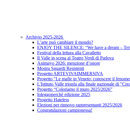
Archivio 2025-2026
L’arte può cambiare il mondo?
ENJOY THE SILENCE: “We have a dream – Terz
Festival della lettura alla Cavalletto
Il Valle in scena al Teatro Verdi di Padova
Animayo 2026: menzione d’onore
Mostra Sguardi Resistenti
Progetto ARTEVIVAIMMERSIVA
Progetto "Le mafie in Veneto: conoscere il fenomen
L'Istituto Valle trionfa alla finale nazionale di "Cr
Progetto “Coloriamo il muro 2025/2026”
Ioleggoperchè edizione 2025
Progetto Hateless
Elezioni per rinnovo rappresentanti 2025/2026
Congratulazioni campionessa!