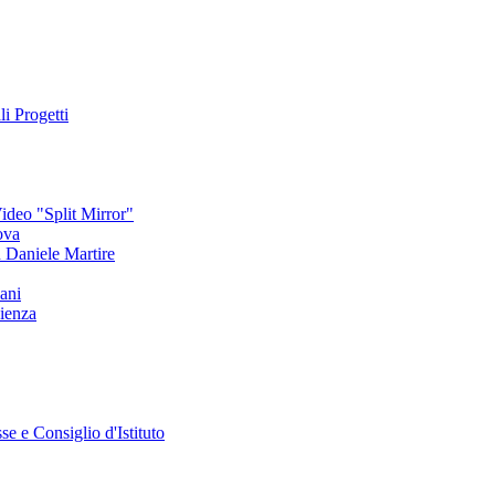
li Progetti
deo "Split Mirror"
ova
an Daniele Martire
ani
ienza
se e Consiglio d'Istituto