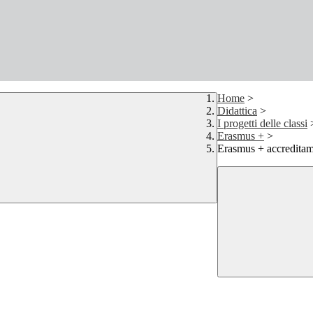
Home
>
Didattica
>
I progetti delle classi
Erasmus +
>
Erasmus + accredita