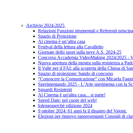
Archivio 2024-2025
Relazioni Funzioni strumentali e Referenti principa
Spazio di Proiezione
Al cinema è un’altra casa
Festival della lettura alla Cavalletto
Giornate dello sport sulla neve A.S. 2024-25
Concorso Accademia VideoMaking 2024/2025 - Vi
Nuova apertura della mostra sulla resistenza a Pad
Il Valle per il FAI: alla scoperta della Chiesa di S
Spazio di proiezione: bando di concorso
“Conoscere la Comunicazione” con Micaela Faggi
Sperimentando 2025 - L’Arte sperimenta con la Sc
Sguardi Resistenti
Al Cinema è un'altra casa... si parte!
Speed Date: nel cuore del web!
Ioleggoperchè edizione 2024
9 ottobre 2024: 61 anni fa il disastro del Vajont.
Elezioni per rinnovo rappresentanti Consigli di clas