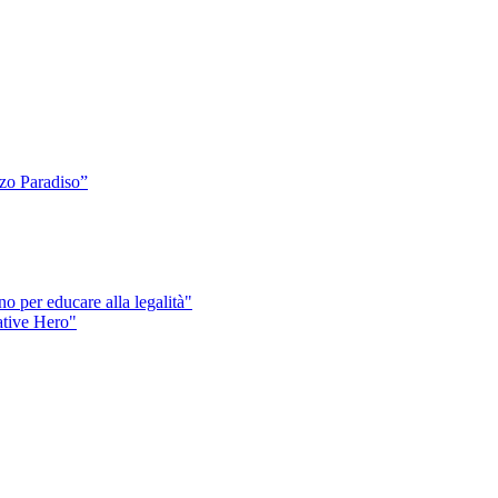
o Paradiso”
o per educare alla legalità"
eative Hero"