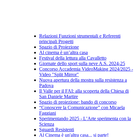
Relazioni Funzioni strumentali e Referenti
principali Progetti
Spazio di Proiezione
Al cinema è un’altra casa
Festival della lettura alla Cavalletto
Giornate dello sport sulla neve A.S. 2024-25
Concorso Accademia VideoMaking 2024/2025 -
Video "Split Mirror"
Nuova apertura della mostra sulla resistenza a
Padova
Il Valle per il FAI: alla scoperta della Chiesa di
San Daniele Martire
Spazio di proiezione: bando di concorso
“Conoscere la Comunicazione” con Micaela
Faggiani
Sperimentando 2025 - L’Arte sperimenta con la
Scienza
Sguardi Resistenti
Al Cinema è un'altra casa... si parte!