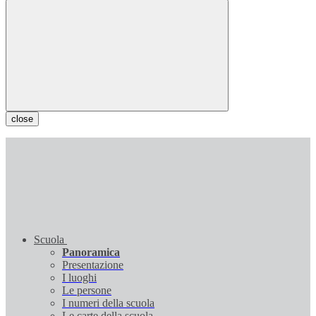
close
Scuola
Panoramica
Presentazione
I luoghi
Le persone
I numeri della scuola
Le carte della scuola