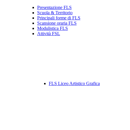
Presentazione FLS
Scuola & Territorio
Principali forme di FLS
Scansione oraria FLS
Modulistica FLS
Attività FSL
FLS Liceo Artistico Grafica