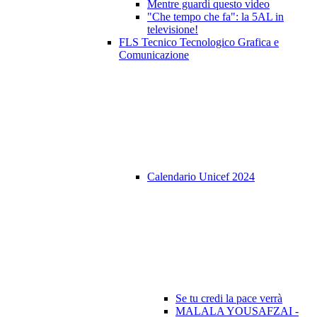
Mentre guardi questo video
"Che tempo che fa": la 5AL in
televisione!
FLS Tecnico Tecnologico Grafica e
Comunicazione
Calendario Unicef 2024
Se tu credi la pace verrà
MALALA YOUSAFZAI -