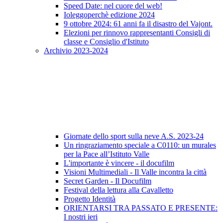
Speed Date: nel cuore del web!
Ioleggoperchè edizione 2024
9 ottobre 2024: 61 anni fa il disastro del Vajont.
Elezioni per rinnovo rappresentanti Consigli di
classe e Consiglio d'Istituto
Archivio 2023-2024
Giornate dello sport sulla neve A.S. 2023-24
Un ringraziamento speciale a C0110: un murales
per la Pace all’Istituto Valle
L'importante è vincere - il docufilm
Visioni Multimediali - Il Valle incontra la città
Secret Garden - Il Docufilm
Festival della lettura alla Cavalletto
Progetto Identità
ORIENTARSI TRA PASSATO E PRESENTE:
I nostri ieri