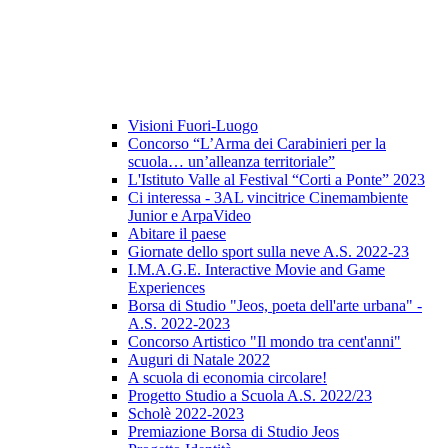
Visioni Fuori-Luogo
Concorso “L’Arma dei Carabinieri per la
scuola… un’alleanza territoriale”
L'Istituto Valle al Festival “Corti a Ponte” 2023
Ci interessa - 3AL vincitrice Cinemambiente
Junior e ArpaVideo
Abitare il paese
Giornate dello sport sulla neve A.S. 2022-23
I.M.A.G.E. Interactive Movie and Game
Experiences
Borsa di Studio "Jeos, poeta dell'arte urbana" -
A.S. 2022-2023
Concorso Artistico "Il mondo tra cent'anni"
Auguri di Natale 2022
A scuola di economia circolare!
Progetto Studio a Scuola A.S. 2022/23
Scholè 2022-2023
Premiazione Borsa di Studio Jeos