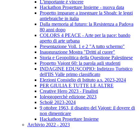
L'importante è vincere
Hackathon Progettare Insieme - nuova data
Progetto imparare a insegnare la Shoah: le leggi
antiebraiche in italia
Dalla memoria al futuro: la Resistenza a Padova
80 anni dopo
COLORS 4 PEACE - Arte per la pace: bando
aperto di arte urbana
Presentazione Voll. 1 e 2 "A tutto schermo"
Inaugurazione Mostra "Dritti al cuore"
Storia e Geopolitica della Questione Palestinese
Progetto Vajont 60: la parola agli studenti
INDAGINE EDUSCOPIO: Indirizzo Turistico
dell'IIS Valle primo classificato
Elezioni Consiglio di Istituto a.s. 2023-2024
PER GIULIA E TUTTE LE ALTRE
Creative Hero 2023 - Finalisti
Ioleggoperchè edizione 2023
Scholè 2023-2024
9 ottobre 1963, il disastro del Vajont: il dovere di
non dimenticare
Hackathon Progettare Insieme
Archivio 2022 - 2023