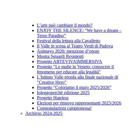
L’arte può cambiare il mondo?
ENJOY THE SILENCE: “We have a dream –
Terzo Paradiso”
Festival della lettura alla Cavalletto
Il Valle in scena al Teatro Verdi di Padova
Animayo 2026: menzione d’onore
Mostra Sguardi Resistenti
Progetto ARTEVIVAIMMERSIVA
Progetto "Le mafie in Veneto: conoscere il
fenomeno per educare alla legalità"
L'Istituto Valle trionfa alla finale nazionale di
"Creative Hero"
Progetto “Coloriamo il muro 2025/2026”
Ioleggoperchè edizione 2025
Progetto Hateless
Elezioni per rinnovo rappresentanti 2025/2026
Congratulazioni campionessa!
Archivio 2024-2025