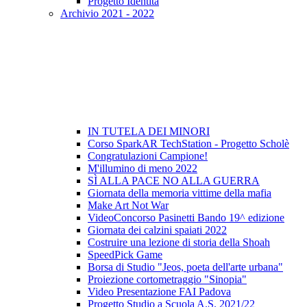
Progetto Identità
Archivio 2021 - 2022
IN TUTELA DEI MINORI
Corso SparkAR TechStation - Progetto Scholè
Congratulazioni Campione!
M'illumino di meno 2022
SÌ ALLA PACE NO ALLA GUERRA
Giornata della memoria vittime della mafia
Make Art Not War
VideoConcorso Pasinetti Bando 19^ edizione
Giornata dei calzini spaiati 2022
Costruire una lezione di storia della Shoah
SpeedPick Game
Borsa di Studio "Jeos, poeta dell'arte urbana"
Proiezione cortometraggio "Sinopia"
Video Presentazione FAI Padova
Progetto Studio a Scuola A.S. 2021/22