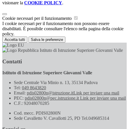
visionare la
COOKIE POLICY
.
Cookie necessari per il funzionamento
I cookie necessari per il funzionamento non possono essere
disabilitati. È possibile consultare l'elenco nella pagina della cookie
policy.
Accetta tutti
Salva le preferenze
Istituto di Istruzione Superiore Giovanni Valle
Contatti
Istituto di Istruzione Superiore Giovanni Valle
Sede Centrale Via Minio n. 13, 35134 Padova
Tel:
049 8643820
Email:
pdis02800n@istruzione.it
Link per inviare una mail
PEC:
pdis02800n@pec.istruzione.it
Link per inviare una mail
C.F.: 92048070285
Cod. mecc. PDIS02800N
Sede Cavalletto V. Cavallotti 25, PD Tel.049685314