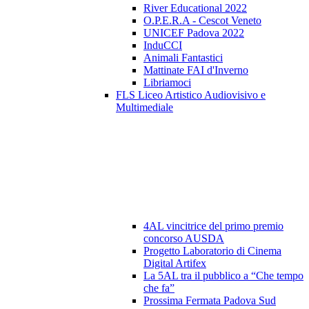
River Educational 2022
O.P.E.R.A - Cescot Veneto
UNICEF Padova 2022
InduCCI
Animali Fantastici
Mattinate FAI d'Inverno
Libriamoci
FLS Liceo Artistico Audiovisivo e
Multimediale
4AL vincitrice del primo premio
concorso AUSDA
Progetto Laboratorio di Cinema
Digital Artifex
La 5AL tra il pubblico a “Che tempo
che fa”
Prossima Fermata Padova Sud