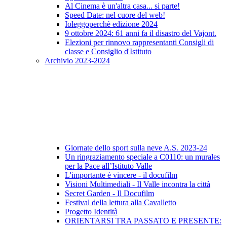
Al Cinema è un'altra casa... si parte!
Speed Date: nel cuore del web!
Ioleggoperchè edizione 2024
9 ottobre 2024: 61 anni fa il disastro del Vajont.
Elezioni per rinnovo rappresentanti Consigli di
classe e Consiglio d'Istituto
Archivio 2023-2024
Giornate dello sport sulla neve A.S. 2023-24
Un ringraziamento speciale a C0110: un murales
per la Pace all’Istituto Valle
L'importante è vincere - il docufilm
Visioni Multimediali - Il Valle incontra la città
Secret Garden - Il Docufilm
Festival della lettura alla Cavalletto
Progetto Identità
ORIENTARSI TRA PASSATO E PRESENTE: