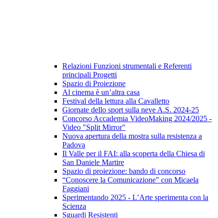
Relazioni Funzioni strumentali e Referenti
principali Progetti
Spazio di Proiezione
Al cinema è un’altra casa
Festival della lettura alla Cavalletto
Giornate dello sport sulla neve A.S. 2024-25
Concorso Accademia VideoMaking 2024/2025 -
Video "Split Mirror"
Nuova apertura della mostra sulla resistenza a
Padova
Il Valle per il FAI: alla scoperta della Chiesa di
San Daniele Martire
Spazio di proiezione: bando di concorso
“Conoscere la Comunicazione” con Micaela
Faggiani
Sperimentando 2025 - L’Arte sperimenta con la
Scienza
Sguardi Resistenti