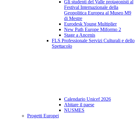
Gli studenti del Valle protagonisti al
Festival Internazionale della
Geopolitica Europea al Museo M9
di Mestre
Eurodesk Young Multiplier
New Path Europe Miformo 2
Stage a Ancenis
FLS Professionale Servizi Culturali e dello
Spettacolo
Calendario Unicef 2026
Abitare il paese
NUSMES
Progetti Europei