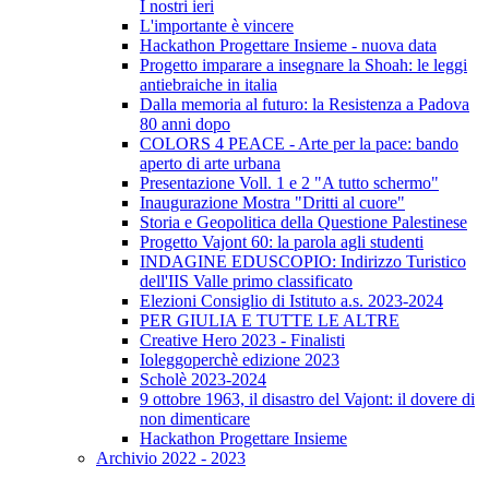
I nostri ieri
L'importante è vincere
Hackathon Progettare Insieme - nuova data
Progetto imparare a insegnare la Shoah: le leggi
antiebraiche in italia
Dalla memoria al futuro: la Resistenza a Padova
80 anni dopo
COLORS 4 PEACE - Arte per la pace: bando
aperto di arte urbana
Presentazione Voll. 1 e 2 "A tutto schermo"
Inaugurazione Mostra "Dritti al cuore"
Storia e Geopolitica della Questione Palestinese
Progetto Vajont 60: la parola agli studenti
INDAGINE EDUSCOPIO: Indirizzo Turistico
dell'IIS Valle primo classificato
Elezioni Consiglio di Istituto a.s. 2023-2024
PER GIULIA E TUTTE LE ALTRE
Creative Hero 2023 - Finalisti
Ioleggoperchè edizione 2023
Scholè 2023-2024
9 ottobre 1963, il disastro del Vajont: il dovere di
non dimenticare
Hackathon Progettare Insieme
Archivio 2022 - 2023