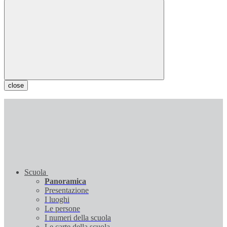
close
Scuola
Panoramica
Presentazione
I luoghi
Le persone
I numeri della scuola
Le carte della scuola