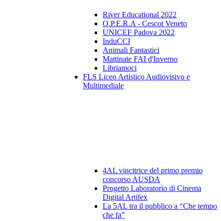
River Educational 2022
O.P.E.R.A - Cescot Veneto
UNICEF Padova 2022
InduCCI
Animali Fantastici
Mattinate FAI d'Inverno
Libriamoci
FLS Liceo Artistico Audiovisivo e
Multimediale
4AL vincitrice del primo premio
concorso AUSDA
Progetto Laboratorio di Cinema
Digital Artifex
La 5AL tra il pubblico a “Che tempo
che fa”