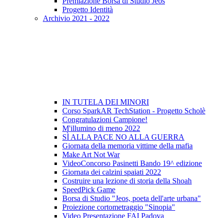
Premiazione Borsa di Studio Jeos
Progetto Identità
Archivio 2021 - 2022
IN TUTELA DEI MINORI
Corso SparkAR TechStation - Progetto Scholè
Congratulazioni Campione!
M'illumino di meno 2022
SÌ ALLA PACE NO ALLA GUERRA
Giornata della memoria vittime della mafia
Make Art Not War
VideoConcorso Pasinetti Bando 19^ edizione
Giornata dei calzini spaiati 2022
Costruire una lezione di storia della Shoah
SpeedPick Game
Borsa di Studio "Jeos, poeta dell'arte urbana"
Proiezione cortometraggio "Sinopia"
Video Presentazione FAI Padova