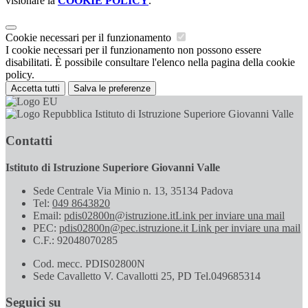
visionare la
COOKIE POLICY
.
Cookie necessari per il funzionamento
I cookie necessari per il funzionamento non possono essere
disabilitati. È possibile consultare l'elenco nella pagina della cookie
policy.
Accetta tutti
Salva le preferenze
Istituto di Istruzione Superiore Giovanni Valle
Contatti
Istituto di Istruzione Superiore Giovanni Valle
Sede Centrale Via Minio n. 13, 35134 Padova
Tel:
049 8643820
Email:
pdis02800n@istruzione.it
Link per inviare una mail
PEC:
pdis02800n@pec.istruzione.it
Link per inviare una mail
C.F.: 92048070285
Cod. mecc. PDIS02800N
Sede Cavalletto V. Cavallotti 25, PD Tel.049685314
Seguici su