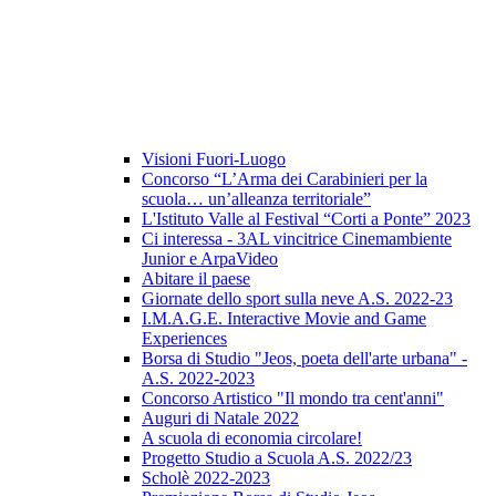
Visioni Fuori-Luogo
Concorso “L’Arma dei Carabinieri per la
scuola… un’alleanza territoriale”
L'Istituto Valle al Festival “Corti a Ponte” 2023
Ci interessa - 3AL vincitrice Cinemambiente
Junior e ArpaVideo
Abitare il paese
Giornate dello sport sulla neve A.S. 2022-23
I.M.A.G.E. Interactive Movie and Game
Experiences
Borsa di Studio "Jeos, poeta dell'arte urbana" -
A.S. 2022-2023
Concorso Artistico "Il mondo tra cent'anni"
Auguri di Natale 2022
A scuola di economia circolare!
Progetto Studio a Scuola A.S. 2022/23
Scholè 2022-2023