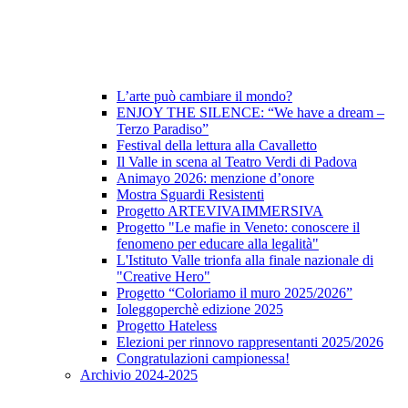
L’arte può cambiare il mondo?
ENJOY THE SILENCE: “We have a dream –
Terzo Paradiso”
Festival della lettura alla Cavalletto
Il Valle in scena al Teatro Verdi di Padova
Animayo 2026: menzione d’onore
Mostra Sguardi Resistenti
Progetto ARTEVIVAIMMERSIVA
Progetto "Le mafie in Veneto: conoscere il
fenomeno per educare alla legalità"
L'Istituto Valle trionfa alla finale nazionale di
"Creative Hero"
Progetto “Coloriamo il muro 2025/2026”
Ioleggoperchè edizione 2025
Progetto Hateless
Elezioni per rinnovo rappresentanti 2025/2026
Congratulazioni campionessa!
Archivio 2024-2025