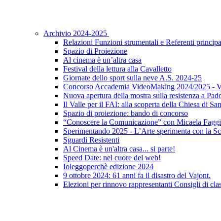
Archivio 2024-2025
Relazioni Funzioni strumentali e Referenti principa
Spazio di Proiezione
Al cinema è un’altra casa
Festival della lettura alla Cavalletto
Giornate dello sport sulla neve A.S. 2024-25
Concorso Accademia VideoMaking 2024/2025 - Vi
Nuova apertura della mostra sulla resistenza a Pad
Il Valle per il FAI: alla scoperta della Chiesa di S
Spazio di proiezione: bando di concorso
“Conoscere la Comunicazione” con Micaela Faggi
Sperimentando 2025 - L’Arte sperimenta con la Sc
Sguardi Resistenti
Al Cinema è un'altra casa... si parte!
Speed Date: nel cuore del web!
Ioleggoperchè edizione 2024
9 ottobre 2024: 61 anni fa il disastro del Vajont.
Elezioni per rinnovo rappresentanti Consigli di clas