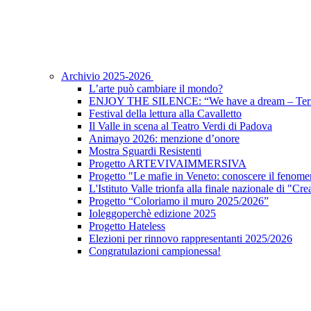
Archivio 2025-2026
L’arte può cambiare il mondo?
ENJOY THE SILENCE: “We have a dream – Terz
Festival della lettura alla Cavalletto
Il Valle in scena al Teatro Verdi di Padova
Animayo 2026: menzione d’onore
Mostra Sguardi Resistenti
Progetto ARTEVIVAIMMERSIVA
Progetto "Le mafie in Veneto: conoscere il fenomen
L'Istituto Valle trionfa alla finale nazionale di "Cr
Progetto “Coloriamo il muro 2025/2026”
Ioleggoperchè edizione 2025
Progetto Hateless
Elezioni per rinnovo rappresentanti 2025/2026
Congratulazioni campionessa!