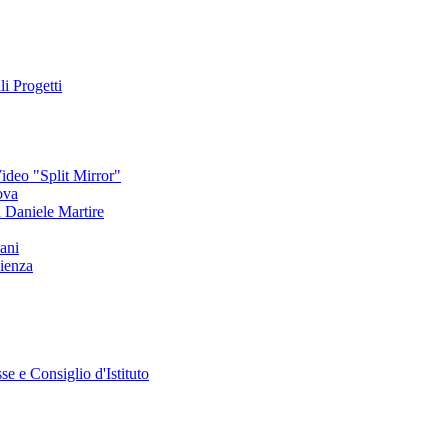
li Progetti
deo "Split Mirror"
ova
an Daniele Martire
ani
ienza
se e Consiglio d'Istituto