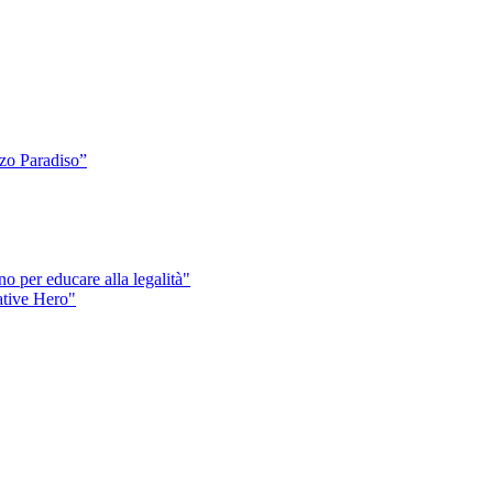
o Paradiso”
o per educare alla legalità"
eative Hero"