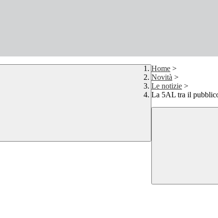
Home
>
Novità
>
Le notizie
>
La 5AL tra il pubbli