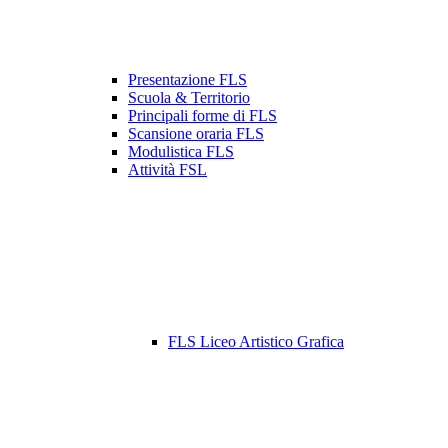
Presentazione FLS
Scuola & Territorio
Principali forme di FLS
Scansione oraria FLS
Modulistica FLS
Attività FSL
FLS Liceo Artistico Grafica