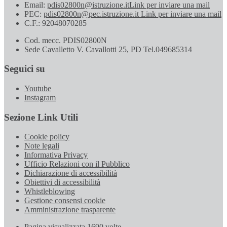
Email:
pdis02800n@istruzione.it
Link per inviare una mail
PEC:
pdis02800n@pec.istruzione.it
Link per inviare una mail
C.F.: 92048070285
Cod. mecc. PDIS02800N
Sede Cavalletto V. Cavallotti 25, PD Tel.049685314
Seguici su
Youtube
Instagram
Sezione Link Utili
Cookie policy
Note legali
Informativa Privacy
Ufficio Relazioni con il Pubblico
Dichiarazione di accessibilità
Obiettivi di accessibilità
Whistleblowing
Gestione consensi cookie
Amministrazione trasparente
Pagina visualizzata
1690
volte