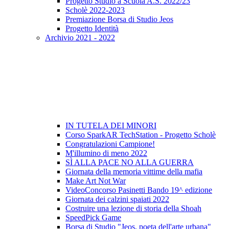
Progetto Studio a Scuola A.S. 2022/23
Scholè 2022-2023
Premiazione Borsa di Studio Jeos
Progetto Identità
Archivio 2021 - 2022
IN TUTELA DEI MINORI
Corso SparkAR TechStation - Progetto Scholè
Congratulazioni Campione!
M'illumino di meno 2022
SÌ ALLA PACE NO ALLA GUERRA
Giornata della memoria vittime della mafia
Make Art Not War
VideoConcorso Pasinetti Bando 19^ edizione
Giornata dei calzini spaiati 2022
Costruire una lezione di storia della Shoah
SpeedPick Game
Borsa di Studio "Jeos, poeta dell'arte urbana"