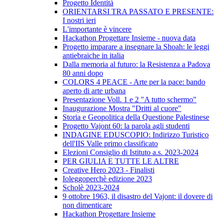
Progetto Identità
ORIENTARSI TRA PASSATO E PRESENTE:
I nostri ieri
L'importante è vincere
Hackathon Progettare Insieme - nuova data
Progetto imparare a insegnare la Shoah: le leggi
antiebraiche in italia
Dalla memoria al futuro: la Resistenza a Padova
80 anni dopo
COLORS 4 PEACE - Arte per la pace: bando
aperto di arte urbana
Presentazione Voll. 1 e 2 "A tutto schermo"
Inaugurazione Mostra "Dritti al cuore"
Storia e Geopolitica della Questione Palestinese
Progetto Vajont 60: la parola agli studenti
INDAGINE EDUSCOPIO: Indirizzo Turistico
dell'IIS Valle primo classificato
Elezioni Consiglio di Istituto a.s. 2023-2024
PER GIULIA E TUTTE LE ALTRE
Creative Hero 2023 - Finalisti
Ioleggoperchè edizione 2023
Scholè 2023-2024
9 ottobre 1963, il disastro del Vajont: il dovere di
non dimenticare
Hackathon Progettare Insieme