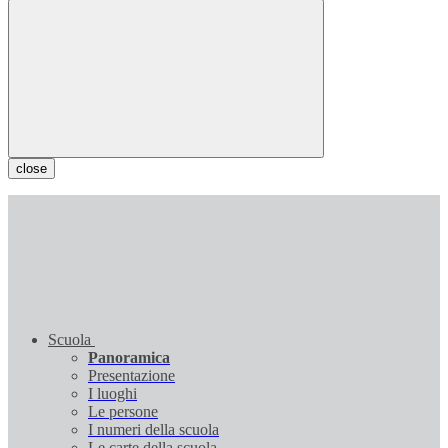
close
Scuola
Panoramica
Presentazione
I luoghi
Le persone
I numeri della scuola
Le carte della scuola