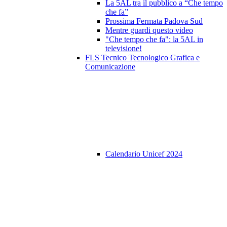
La 5AL tra il pubblico a “Che tempo
che fa”
Prossima Fermata Padova Sud
Mentre guardi questo video
"Che tempo che fa": la 5AL in
televisione!
FLS Tecnico Tecnologico Grafica e
Comunicazione
Calendario Unicef 2024