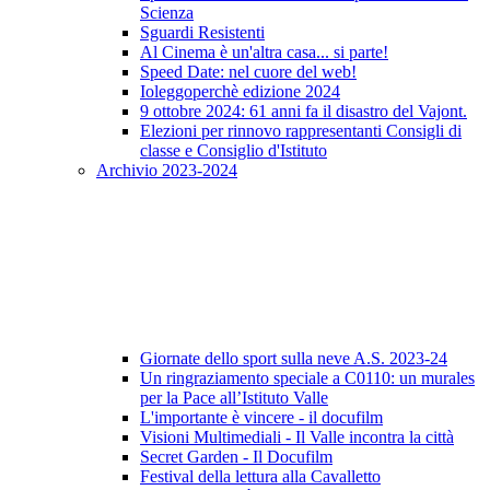
Scienza
Sguardi Resistenti
Al Cinema è un'altra casa... si parte!
Speed Date: nel cuore del web!
Ioleggoperchè edizione 2024
9 ottobre 2024: 61 anni fa il disastro del Vajont.
Elezioni per rinnovo rappresentanti Consigli di
classe e Consiglio d'Istituto
Archivio 2023-2024
Giornate dello sport sulla neve A.S. 2023-24
Un ringraziamento speciale a C0110: un murales
per la Pace all’Istituto Valle
L'importante è vincere - il docufilm
Visioni Multimediali - Il Valle incontra la città
Secret Garden - Il Docufilm
Festival della lettura alla Cavalletto