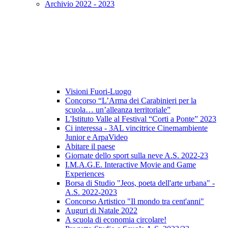
Archivio 2022 - 2023
Visioni Fuori-Luogo
Concorso “L’Arma dei Carabinieri per la
scuola… un’alleanza territoriale”
L'Istituto Valle al Festival “Corti a Ponte” 2023
Ci interessa - 3AL vincitrice Cinemambiente
Junior e ArpaVideo
Abitare il paese
Giornate dello sport sulla neve A.S. 2022-23
I.M.A.G.E. Interactive Movie and Game
Experiences
Borsa di Studio "Jeos, poeta dell'arte urbana" -
A.S. 2022-2023
Concorso Artistico "Il mondo tra cent'anni"
Auguri di Natale 2022
A scuola di economia circolare!