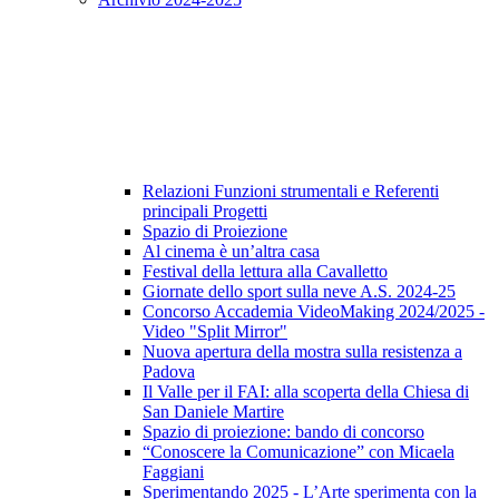
Relazioni Funzioni strumentali e Referenti
principali Progetti
Spazio di Proiezione
Al cinema è un’altra casa
Festival della lettura alla Cavalletto
Giornate dello sport sulla neve A.S. 2024-25
Concorso Accademia VideoMaking 2024/2025 -
Video "Split Mirror"
Nuova apertura della mostra sulla resistenza a
Padova
Il Valle per il FAI: alla scoperta della Chiesa di
San Daniele Martire
Spazio di proiezione: bando di concorso
“Conoscere la Comunicazione” con Micaela
Faggiani
Sperimentando 2025 - L’Arte sperimenta con la