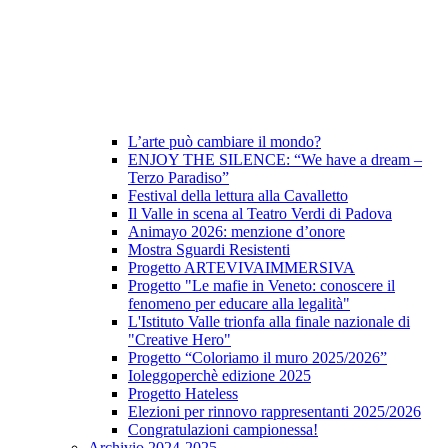
L’arte può cambiare il mondo?
ENJOY THE SILENCE: “We have a dream –
Terzo Paradiso”
Festival della lettura alla Cavalletto
Il Valle in scena al Teatro Verdi di Padova
Animayo 2026: menzione d’onore
Mostra Sguardi Resistenti
Progetto ARTEVIVAIMMERSIVA
Progetto "Le mafie in Veneto: conoscere il
fenomeno per educare alla legalità"
L'Istituto Valle trionfa alla finale nazionale di
"Creative Hero"
Progetto “Coloriamo il muro 2025/2026”
Ioleggoperchè edizione 2025
Progetto Hateless
Elezioni per rinnovo rappresentanti 2025/2026
Congratulazioni campionessa!
Archivio 2024-2025