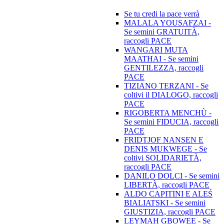
Se tu credi la pace verrà
MALALA YOUSAFZAI -
Se semini GRATUITÀ,
raccogli PACE
WANGARI MUTA
MAATHAI - Se semini
GENTILEZZA, raccogli
PACE
TIZIANO TERZANI - Se
coltivi il DIALOGO, raccogli
PACE
RIGOBERTA MENCHÙ -
Se semini FIDUCIA, raccogli
PACE
FRIDTJOF NANSEN E
DENIS MUKWEGE - Se
coltivi SOLIDARIETÀ,
raccogli PACE
DANILO DOLCI - Se semini
LIBERTÀ, raccogli PACE
ALDO CAPITINI E ALEŚ
BIALIATSKI - Se semini
GIUSTIZIA, raccogli PACE
LEYMAH GBOWEE - Se