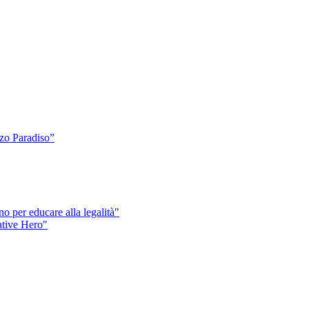
o Paradiso”
o per educare alla legalità"
eative Hero"