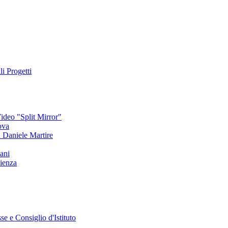
li Progetti
deo "Split Mirror"
ova
an Daniele Martire
ani
ienza
se e Consiglio d'Istituto