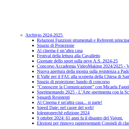
Archivio 2024-2025
Relazioni Funzioni strumentali e Referenti principa
Spazio di Proiezione
Al cinema è un’altra casa
Festival della lettura alla Cavalletto
Giornate dello sport sulla neve A.S. 2024-25
Concorso Accademia VideoMaking 2024/2025 - Vi
Nuova apertura della mostra sulla resistenza a Pad
Il Valle per il FAI: alla scoperta della Chiesa di S
Spazio di proiezione: bando di concorso
“Conoscere la Comunicazione” con Micaela Faggi
Sperimentando 2025 - L’Arte sperimenta con la Sc
Sguardi Resistenti
Al Cinema è un'altra casa... si parte!
Speed Date: nel cuore del web!
Ioleggoperchè edizione 2024
9 ottobre 2024: 61 anni fa il disastro del Vajont.
Elezioni per rinnovo rappresentanti Consigli di clas