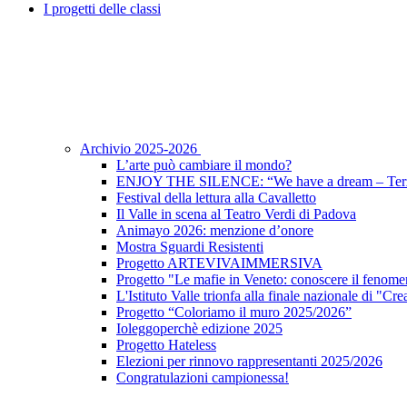
I progetti delle classi
Archivio 2025-2026
L’arte può cambiare il mondo?
ENJOY THE SILENCE: “We have a dream – Terz
Festival della lettura alla Cavalletto
Il Valle in scena al Teatro Verdi di Padova
Animayo 2026: menzione d’onore
Mostra Sguardi Resistenti
Progetto ARTEVIVAIMMERSIVA
Progetto "Le mafie in Veneto: conoscere il fenomen
L'Istituto Valle trionfa alla finale nazionale di "Cr
Progetto “Coloriamo il muro 2025/2026”
Ioleggoperchè edizione 2025
Progetto Hateless
Elezioni per rinnovo rappresentanti 2025/2026
Congratulazioni campionessa!