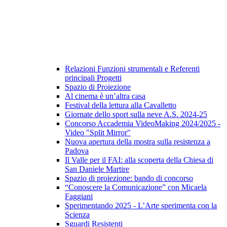
Relazioni Funzioni strumentali e Referenti
principali Progetti
Spazio di Proiezione
Al cinema è un’altra casa
Festival della lettura alla Cavalletto
Giornate dello sport sulla neve A.S. 2024-25
Concorso Accademia VideoMaking 2024/2025 -
Video "Split Mirror"
Nuova apertura della mostra sulla resistenza a
Padova
Il Valle per il FAI: alla scoperta della Chiesa di
San Daniele Martire
Spazio di proiezione: bando di concorso
“Conoscere la Comunicazione” con Micaela
Faggiani
Sperimentando 2025 - L’Arte sperimenta con la
Scienza
Sguardi Resistenti