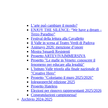
L’arte può cambiare il mondo?
ENJOY THE SILENCE: “We have a dream –
Terzo Paradiso”
Festival della lettura alla Cavalletto
Il Valle in scena al Teatro Verdi di Padova
Animayo 2026: menzione d’onore
Mostra Sguardi Resistenti
Progetto ARTEVIVAIMMERSIVA
Progetto "Le mafie in Veneto: conoscere il
fenomeno per educare alla legalità"
L'Istituto Valle trionfa alla finale nazionale di
"Creative Hero"
Progetto “Coloriamo il muro 2025/2026”
Ioleggoperchè edizione 2025
Progetto Hateless
Elezioni per rinnovo rappresentanti 2025/2026
Congratulazioni campionessa!
Archivio 2024-2025