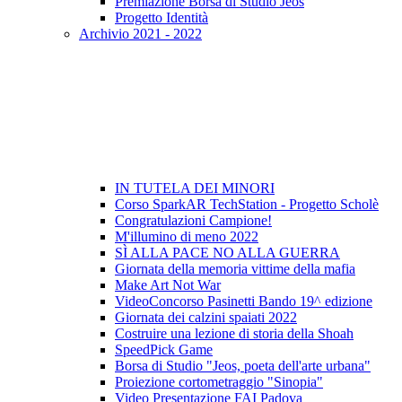
Premiazione Borsa di Studio Jeos
Progetto Identità
Archivio 2021 - 2022
IN TUTELA DEI MINORI
Corso SparkAR TechStation - Progetto Scholè
Congratulazioni Campione!
M'illumino di meno 2022
SÌ ALLA PACE NO ALLA GUERRA
Giornata della memoria vittime della mafia
Make Art Not War
VideoConcorso Pasinetti Bando 19^ edizione
Giornata dei calzini spaiati 2022
Costruire una lezione di storia della Shoah
SpeedPick Game
Borsa di Studio "Jeos, poeta dell'arte urbana"
Proiezione cortometraggio "Sinopia"
Video Presentazione FAI Padova