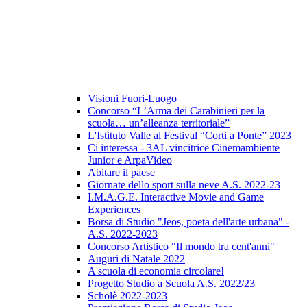
Visioni Fuori-Luogo
Concorso “L’Arma dei Carabinieri per la
scuola… un’alleanza territoriale”
L'Istituto Valle al Festival “Corti a Ponte” 2023
Ci interessa - 3AL vincitrice Cinemambiente
Junior e ArpaVideo
Abitare il paese
Giornate dello sport sulla neve A.S. 2022-23
I.M.A.G.E. Interactive Movie and Game
Experiences
Borsa di Studio "Jeos, poeta dell'arte urbana" -
A.S. 2022-2023
Concorso Artistico "Il mondo tra cent'anni"
Auguri di Natale 2022
A scuola di economia circolare!
Progetto Studio a Scuola A.S. 2022/23
Scholè 2022-2023