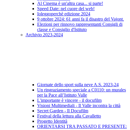
Al Cinema è un'altra casa... si parte!
Speed Date: nel cuore del web!
Ioleggoperchè edizione 2024
9 ottobre 2024: 61 anni fa il disastro del Vajont.
Elezioni per rinnovo rappresentanti Consigli di
classe e Consiglio d'Istituto
Archivio 2023-2024
Giornate dello sport sulla neve A.S. 2023-24
Un ringraziamento speciale a C0110: un murales
per la Pace all’Istituto Valle
L'importante è vincere - il docufilm
Visioni Multimediali - Il Valle incontra la città
Secret Garden - Il Docufilm
Festival della lettura alla Cavalletto
Progetto Identità
ORIENTARSI TRA PASSATO E PRESENTE: