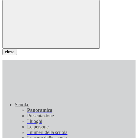
close
Scuola
Panoramica
Presentazione
I luoghi
Le persone
I numeri della scuola
Le carte della scuola