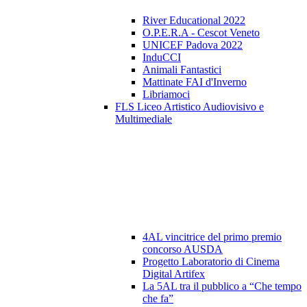
River Educational 2022
O.P.E.R.A - Cescot Veneto
UNICEF Padova 2022
InduCCI
Animali Fantastici
Mattinate FAI d'Inverno
Libriamoci
FLS Liceo Artistico Audiovisivo e
Multimediale
4AL vincitrice del primo premio
concorso AUSDA
Progetto Laboratorio di Cinema
Digital Artifex
La 5AL tra il pubblico a “Che tempo
che fa”