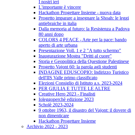
I nostri ieri
L'importante è vincere
Hackathon Progettare Insieme - nuova data
Progetto imparare a insegnare la Shoah: le leggi
antiebraiche in italia
Dalla memoria al futuro: la Resistenza a Padova
80 anni dopo
COLORS 4 PEACE - Arte per la pace: bando
aperto di arte urbana
Presentazione Voll. 1 e 2 "A tutto schermo"
Inaugurazione Mostra "Dritti al cuore"
Storia e Geopolitica della Questione Palestinese
Progetto Vajont 60: la parola agli studenti
INDAGINE EDUSCOPIO: Indirizzo Turistico
dell'IIS Valle primo classificato
Elezioni Consiglio di Istituto a.s. 2023-2024
PER GIULIA E TUTTE LE ALTRE
Creative Hero 2023 - Finalisti
Ioleggoperchè edizione 2023
Scholè 2023-2024
9 ottobre 1963, il disastro del Vajont: il dovere di
non dimenticare
Hackathon Progettare Insieme
Archivio 2022 - 2023