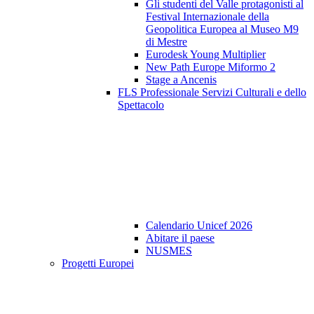
Gli studenti del Valle protagonisti al
Festival Internazionale della
Geopolitica Europea al Museo M9
di Mestre
Eurodesk Young Multiplier
New Path Europe Miformo 2
Stage a Ancenis
FLS Professionale Servizi Culturali e dello
Spettacolo
Calendario Unicef 2026
Abitare il paese
NUSMES
Progetti Europei