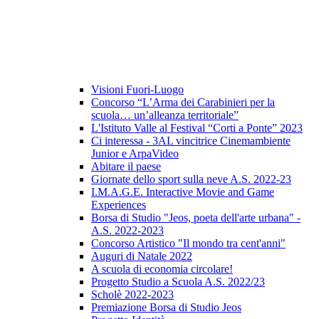
Visioni Fuori-Luogo
Concorso “L’Arma dei Carabinieri per la
scuola… un’alleanza territoriale”
L'Istituto Valle al Festival “Corti a Ponte” 2023
Ci interessa - 3AL vincitrice Cinemambiente
Junior e ArpaVideo
Abitare il paese
Giornate dello sport sulla neve A.S. 2022-23
I.M.A.G.E. Interactive Movie and Game
Experiences
Borsa di Studio "Jeos, poeta dell'arte urbana" -
A.S. 2022-2023
Concorso Artistico "Il mondo tra cent'anni"
Auguri di Natale 2022
A scuola di economia circolare!
Progetto Studio a Scuola A.S. 2022/23
Scholè 2022-2023
Premiazione Borsa di Studio Jeos