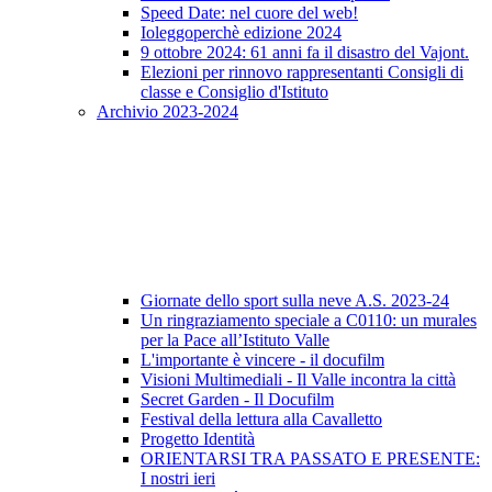
Speed Date: nel cuore del web!
Ioleggoperchè edizione 2024
9 ottobre 2024: 61 anni fa il disastro del Vajont.
Elezioni per rinnovo rappresentanti Consigli di
classe e Consiglio d'Istituto
Archivio 2023-2024
Giornate dello sport sulla neve A.S. 2023-24
Un ringraziamento speciale a C0110: un murales
per la Pace all’Istituto Valle
L'importante è vincere - il docufilm
Visioni Multimediali - Il Valle incontra la città
Secret Garden - Il Docufilm
Festival della lettura alla Cavalletto
Progetto Identità
ORIENTARSI TRA PASSATO E PRESENTE:
I nostri ieri