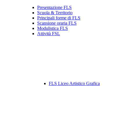
Presentazione FLS
Scuola & Territorio
Principali forme di FLS
Scansione oraria FLS
Modulistica FLS
Attività FSL
FLS Liceo Artistico Grafica