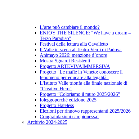
L’arte può cambiare il mondo?
ENJOY THE SILENCE: “We have a dream –
Terzo Paradiso”
Festival della lettura alla Cavalletto
Il Valle in scena al Teatro Verdi di Padova
Animayo 2026: menzione d’onore
Mostra Sguardi Resistenti
Progetto ARTEVIVAIMMERSIVA
Progetto "Le mafie in Veneto: conoscere il
fenomeno per educare alla legalità"
L'Istituto Valle trionfa alla finale nazionale di
"Creative Hero"
Progetto “Coloriamo il muro 2025/2026”
Ioleggoperchè edizione 2025
Progetto Hateless
Elezioni per rinnovo rappresentanti 2025/2026
Congratulazioni campionessa!
Archivio 2024-2025