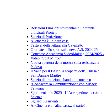
Relazioni Funzioni strumentali e Referenti
principali Progetti
Spazio di Proiezione
Al cinema è un’altra casa
Festival della lettura alla Cavalletto
Giornate dello sport sulla neve A.S. 2024-25
Concorso Accademia VideoMaking 2024/2025 -
Video "Split Mirror"
Nuova apertura della mostra sulla resistenza a
Padova
Il Valle per il FAI: alla scoperta della Chiesa di
San Daniele Martire
Spazio di proiezione: bando di concorso
“Conoscere la Comunicazione” con Micaela
Faggiani
Sperimentando 2025 - L’Arte sperimenta con la
Scienza
Sguardi Resistenti
Al Cinema è un'altra casa... si parte!