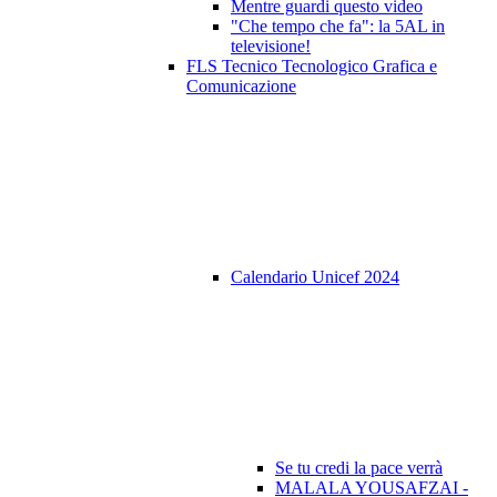
Mentre guardi questo video
"Che tempo che fa": la 5AL in
televisione!
FLS Tecnico Tecnologico Grafica e
Comunicazione
Calendario Unicef 2024
Se tu credi la pace verrà
MALALA YOUSAFZAI -