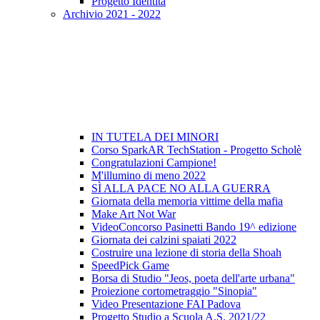
Progetto Identità
Archivio 2021 - 2022
IN TUTELA DEI MINORI
Corso SparkAR TechStation - Progetto Scholè
Congratulazioni Campione!
M'illumino di meno 2022
SÌ ALLA PACE NO ALLA GUERRA
Giornata della memoria vittime della mafia
Make Art Not War
VideoConcorso Pasinetti Bando 19^ edizione
Giornata dei calzini spaiati 2022
Costruire una lezione di storia della Shoah
SpeedPick Game
Borsa di Studio "Jeos, poeta dell'arte urbana"
Proiezione cortometraggio "Sinopia"
Video Presentazione FAI Padova
Progetto Studio a Scuola A.S. 2021/22