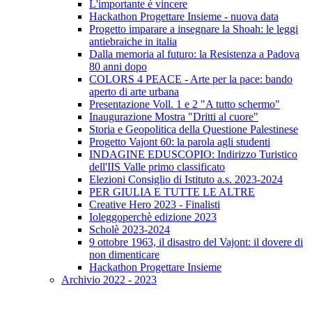
L'importante è vincere
Hackathon Progettare Insieme - nuova data
Progetto imparare a insegnare la Shoah: le leggi
antiebraiche in italia
Dalla memoria al futuro: la Resistenza a Padova
80 anni dopo
COLORS 4 PEACE - Arte per la pace: bando
aperto di arte urbana
Presentazione Voll. 1 e 2 "A tutto schermo"
Inaugurazione Mostra "Dritti al cuore"
Storia e Geopolitica della Questione Palestinese
Progetto Vajont 60: la parola agli studenti
INDAGINE EDUSCOPIO: Indirizzo Turistico
dell'IIS Valle primo classificato
Elezioni Consiglio di Istituto a.s. 2023-2024
PER GIULIA E TUTTE LE ALTRE
Creative Hero 2023 - Finalisti
Ioleggoperchè edizione 2023
Scholè 2023-2024
9 ottobre 1963, il disastro del Vajont: il dovere di
non dimenticare
Hackathon Progettare Insieme
Archivio 2022 - 2023