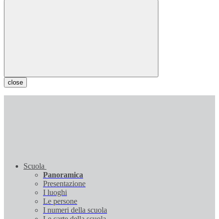
close
Scuola
Panoramica
Presentazione
I luoghi
Le persone
I numeri della scuola
Le carte della scuola