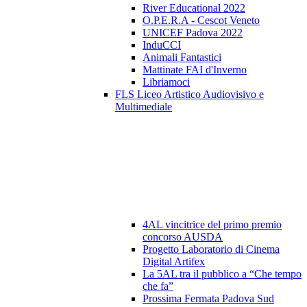
River Educational 2022
O.P.E.R.A - Cescot Veneto
UNICEF Padova 2022
InduCCI
Animali Fantastici
Mattinate FAI d'Inverno
Libriamoci
FLS Liceo Artistico Audiovisivo e
Multimediale
4AL vincitrice del primo premio
concorso AUSDA
Progetto Laboratorio di Cinema
Digital Artifex
La 5AL tra il pubblico a “Che tempo
che fa”
Prossima Fermata Padova Sud