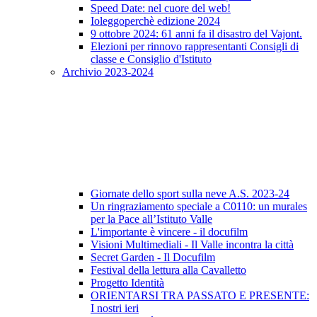
Speed Date: nel cuore del web!
Ioleggoperchè edizione 2024
9 ottobre 2024: 61 anni fa il disastro del Vajont.
Elezioni per rinnovo rappresentanti Consigli di
classe e Consiglio d'Istituto
Archivio 2023-2024
Giornate dello sport sulla neve A.S. 2023-24
Un ringraziamento speciale a C0110: un murales
per la Pace all’Istituto Valle
L'importante è vincere - il docufilm
Visioni Multimediali - Il Valle incontra la città
Secret Garden - Il Docufilm
Festival della lettura alla Cavalletto
Progetto Identità
ORIENTARSI TRA PASSATO E PRESENTE:
I nostri ieri