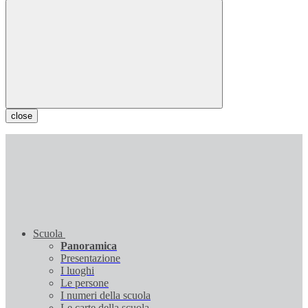
close
Scuola
Panoramica
Presentazione
I luoghi
Le persone
I numeri della scuola
Le carte della scuola