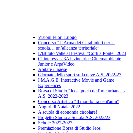
Visioni Fuori-Luogo
Concorso “L’Arma dei Carabinieri per la
scuola… un’alleanza territoriale”
L'Istituto Valle al Festival “Corti a Ponte” 2023
Ci interessa - 3AL vincitrice Cinemambiente
Junior e ArpaVideo
Abitare il paese
Giornate dello sport sulla neve A.S. 2022-23
I.M.A.G.E. Interactive Movie and Game
Experiences
Borsa di Studio "Jeos, poeta dell'arte urbana" -
A.S. 2022-2023
Concorso Artistico "Il mondo tra cent'anni"
Auguri di Natale 2022
A scuola di economia circolare!
Progetto Studio a Scuola A.S. 2022/23
Scholè 2022-2023
Premiazione Borsa di Studio Jeos