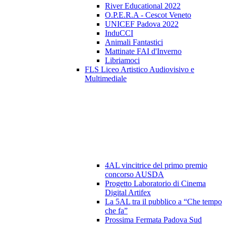
River Educational 2022
O.P.E.R.A - Cescot Veneto
UNICEF Padova 2022
InduCCI
Animali Fantastici
Mattinate FAI d'Inverno
Libriamoci
FLS Liceo Artistico Audiovisivo e
Multimediale
4AL vincitrice del primo premio
concorso AUSDA
Progetto Laboratorio di Cinema
Digital Artifex
La 5AL tra il pubblico a “Che tempo
che fa”
Prossima Fermata Padova Sud