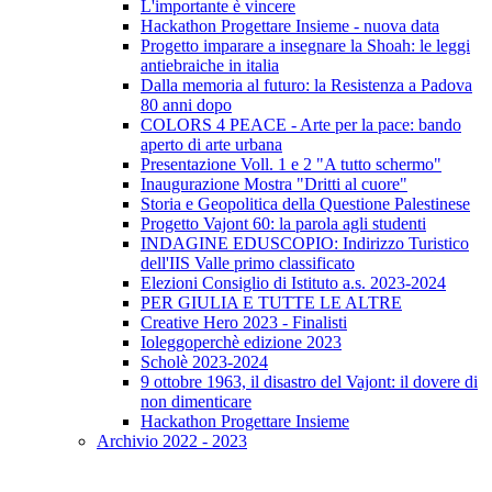
L'importante è vincere
Hackathon Progettare Insieme - nuova data
Progetto imparare a insegnare la Shoah: le leggi
antiebraiche in italia
Dalla memoria al futuro: la Resistenza a Padova
80 anni dopo
COLORS 4 PEACE - Arte per la pace: bando
aperto di arte urbana
Presentazione Voll. 1 e 2 "A tutto schermo"
Inaugurazione Mostra "Dritti al cuore"
Storia e Geopolitica della Questione Palestinese
Progetto Vajont 60: la parola agli studenti
INDAGINE EDUSCOPIO: Indirizzo Turistico
dell'IIS Valle primo classificato
Elezioni Consiglio di Istituto a.s. 2023-2024
PER GIULIA E TUTTE LE ALTRE
Creative Hero 2023 - Finalisti
Ioleggoperchè edizione 2023
Scholè 2023-2024
9 ottobre 1963, il disastro del Vajont: il dovere di
non dimenticare
Hackathon Progettare Insieme
Archivio 2022 - 2023