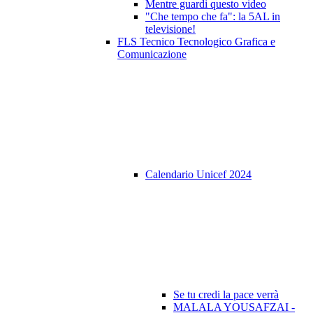
Mentre guardi questo video
"Che tempo che fa": la 5AL in
televisione!
FLS Tecnico Tecnologico Grafica e
Comunicazione
Calendario Unicef 2024
Se tu credi la pace verrà
MALALA YOUSAFZAI -