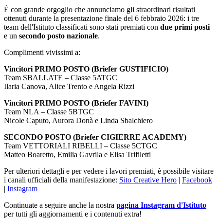
È con grande orgoglio che annunciamo gli straordinari risultati
ottenuti durante la presentazione finale del 6 febbraio 2026: i tre
team dell'Istituto classificati sono stati premiati con
due primi posti
e un
secondo posto nazionale
.
Complimenti vivissimi a:
Vincitori PRIMO POSTO (Briefer GUSTIFICIO)
Team SBALLATE – Classe 5ATGC
Ilaria Canova, Alice Trento e Angela Rizzi
Vincitori PRIMO POSTO (Briefer FAVINI)
Team NLA – Classe 5BTGC
Nicole Caputo, Aurora Donà e Linda Sbalchiero
SECONDO POSTO (Briefer CIGIERRE ACADEMY)
Team VETTORIALI RIBELLI – Classe 5CTGC
Matteo Boaretto, Emilia Gavrila e Elisa Trifiletti
Per ulteriori dettagli e per vedere i lavori premiati, è possibile visitare
i canali ufficiali della manifestazione:
Sito Creative Hero
|
Facebook
|
Instagram
Continuate a seguire anche la nostra
pagina Instagram d'Istituto
per tutti gli aggiornamenti e i contenuti extra!