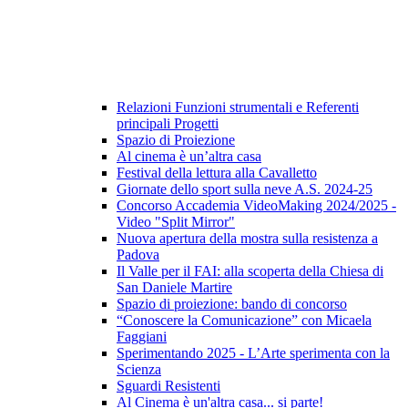
Relazioni Funzioni strumentali e Referenti
principali Progetti
Spazio di Proiezione
Al cinema è un’altra casa
Festival della lettura alla Cavalletto
Giornate dello sport sulla neve A.S. 2024-25
Concorso Accademia VideoMaking 2024/2025 -
Video "Split Mirror"
Nuova apertura della mostra sulla resistenza a
Padova
Il Valle per il FAI: alla scoperta della Chiesa di
San Daniele Martire
Spazio di proiezione: bando di concorso
“Conoscere la Comunicazione” con Micaela
Faggiani
Sperimentando 2025 - L’Arte sperimenta con la
Scienza
Sguardi Resistenti
Al Cinema è un'altra casa... si parte!