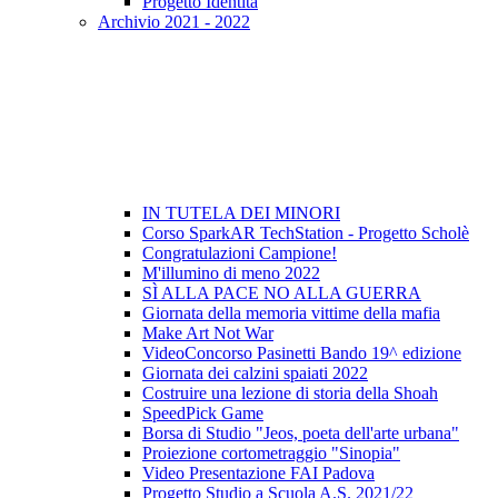
Progetto Identità
Archivio 2021 - 2022
IN TUTELA DEI MINORI
Corso SparkAR TechStation - Progetto Scholè
Congratulazioni Campione!
M'illumino di meno 2022
SÌ ALLA PACE NO ALLA GUERRA
Giornata della memoria vittime della mafia
Make Art Not War
VideoConcorso Pasinetti Bando 19^ edizione
Giornata dei calzini spaiati 2022
Costruire una lezione di storia della Shoah
SpeedPick Game
Borsa di Studio "Jeos, poeta dell'arte urbana"
Proiezione cortometraggio "Sinopia"
Video Presentazione FAI Padova
Progetto Studio a Scuola A.S. 2021/22