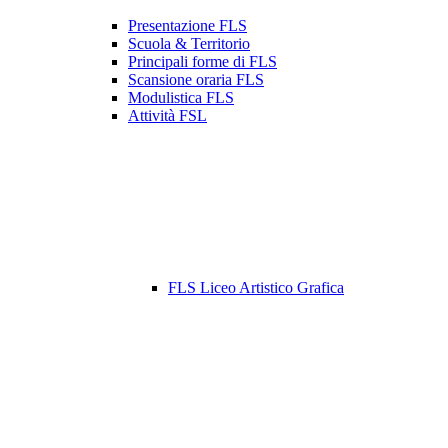
Presentazione FLS
Scuola & Territorio
Principali forme di FLS
Scansione oraria FLS
Modulistica FLS
Attività FSL
FLS Liceo Artistico Grafica