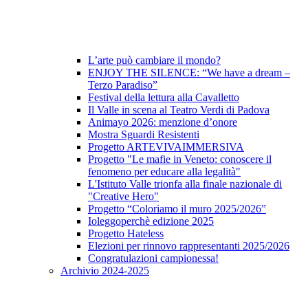
L’arte può cambiare il mondo?
ENJOY THE SILENCE: “We have a dream –
Terzo Paradiso”
Festival della lettura alla Cavalletto
Il Valle in scena al Teatro Verdi di Padova
Animayo 2026: menzione d’onore
Mostra Sguardi Resistenti
Progetto ARTEVIVAIMMERSIVA
Progetto "Le mafie in Veneto: conoscere il
fenomeno per educare alla legalità"
L'Istituto Valle trionfa alla finale nazionale di
"Creative Hero"
Progetto “Coloriamo il muro 2025/2026”
Ioleggoperchè edizione 2025
Progetto Hateless
Elezioni per rinnovo rappresentanti 2025/2026
Congratulazioni campionessa!
Archivio 2024-2025