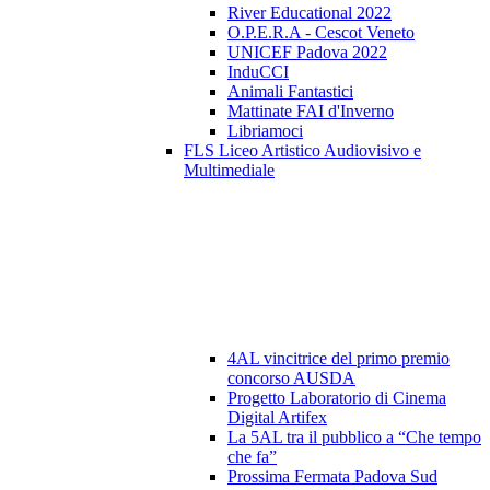
River Educational 2022
O.P.E.R.A - Cescot Veneto
UNICEF Padova 2022
InduCCI
Animali Fantastici
Mattinate FAI d'Inverno
Libriamoci
FLS Liceo Artistico Audiovisivo e
Multimediale
4AL vincitrice del primo premio
concorso AUSDA
Progetto Laboratorio di Cinema
Digital Artifex
La 5AL tra il pubblico a “Che tempo
che fa”
Prossima Fermata Padova Sud