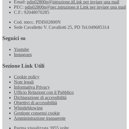
Email:
pdis02800n@istruzione.it
Link per inviare una mail
PEC:
pdis02800n@pec.istruzione.it
Link per inviare una mail
C.F.: 92048070285
Cod. mecc. PDIS02800N
Sede Cavalletto V. Cavallotti 25, PD Tel.049685314
Seguici su
Youtube
Instagram
Sezione Link Utili
Cookie policy
Note legali
Informativa Privacy
Ufficio Relazioni con il Pubblico
Dichiarazione di accessibilità
Obiettivi di accessibilità
Whistleblowing
Gestione consensi cookie
Amministrazione trasparente
Pagina visualizzata
3955
volte