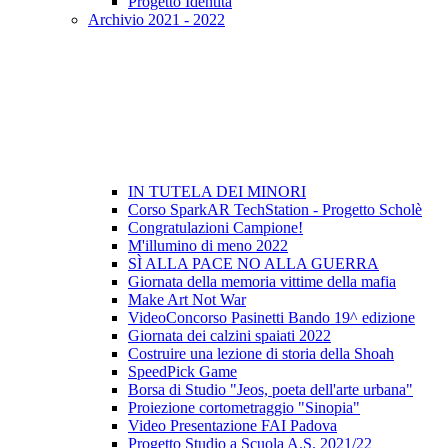
Progetto Identità
Archivio 2021 - 2022
IN TUTELA DEI MINORI
Corso SparkAR TechStation - Progetto Scholè
Congratulazioni Campione!
M'illumino di meno 2022
SÌ ALLA PACE NO ALLA GUERRA
Giornata della memoria vittime della mafia
Make Art Not War
VideoConcorso Pasinetti Bando 19^ edizione
Giornata dei calzini spaiati 2022
Costruire una lezione di storia della Shoah
SpeedPick Game
Borsa di Studio "Jeos, poeta dell'arte urbana"
Proiezione cortometraggio "Sinopia"
Video Presentazione FAI Padova
Progetto Studio a Scuola A.S. 2021/22