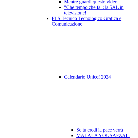
Mentre guardi questo video
"Che tempo che fa": la 5AL in
televisione!
FLS Tecnico Tecnologico Grafica e
Comunicazione
Calendario Unicef 2024
Se tu credi la pace verrà
MALALA YOUSAFZAI -