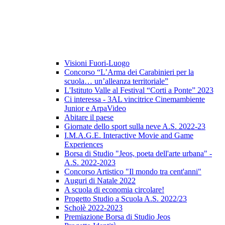
Visioni Fuori-Luogo
Concorso “L’Arma dei Carabinieri per la
scuola… un’alleanza territoriale”
L'Istituto Valle al Festival “Corti a Ponte” 2023
Ci interessa - 3AL vincitrice Cinemambiente
Junior e ArpaVideo
Abitare il paese
Giornate dello sport sulla neve A.S. 2022-23
I.M.A.G.E. Interactive Movie and Game
Experiences
Borsa di Studio "Jeos, poeta dell'arte urbana" -
A.S. 2022-2023
Concorso Artistico "Il mondo tra cent'anni"
Auguri di Natale 2022
A scuola di economia circolare!
Progetto Studio a Scuola A.S. 2022/23
Scholè 2022-2023
Premiazione Borsa di Studio Jeos