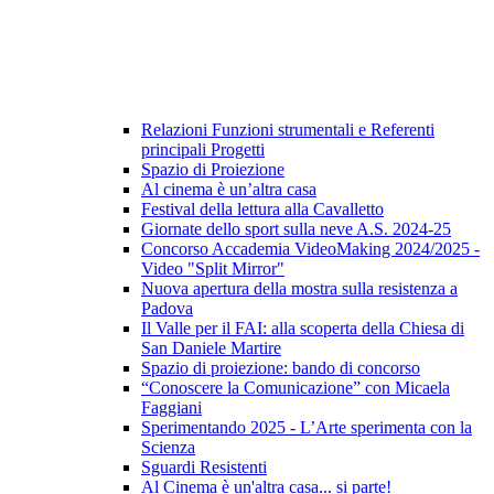
Relazioni Funzioni strumentali e Referenti
principali Progetti
Spazio di Proiezione
Al cinema è un’altra casa
Festival della lettura alla Cavalletto
Giornate dello sport sulla neve A.S. 2024-25
Concorso Accademia VideoMaking 2024/2025 -
Video "Split Mirror"
Nuova apertura della mostra sulla resistenza a
Padova
Il Valle per il FAI: alla scoperta della Chiesa di
San Daniele Martire
Spazio di proiezione: bando di concorso
“Conoscere la Comunicazione” con Micaela
Faggiani
Sperimentando 2025 - L’Arte sperimenta con la
Scienza
Sguardi Resistenti
Al Cinema è un'altra casa... si parte!