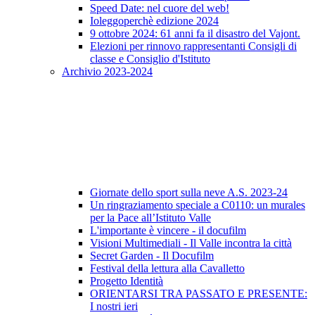
Speed Date: nel cuore del web!
Ioleggoperchè edizione 2024
9 ottobre 2024: 61 anni fa il disastro del Vajont.
Elezioni per rinnovo rappresentanti Consigli di
classe e Consiglio d'Istituto
Archivio 2023-2024
Giornate dello sport sulla neve A.S. 2023-24
Un ringraziamento speciale a C0110: un murales
per la Pace all’Istituto Valle
L'importante è vincere - il docufilm
Visioni Multimediali - Il Valle incontra la città
Secret Garden - Il Docufilm
Festival della lettura alla Cavalletto
Progetto Identità
ORIENTARSI TRA PASSATO E PRESENTE:
I nostri ieri