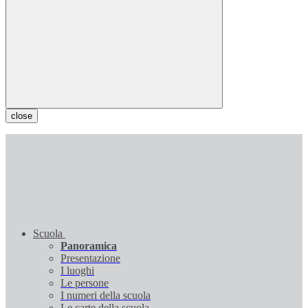
close
Scuola
Panoramica
Presentazione
I luoghi
Le persone
I numeri della scuola
Le carte della scuola