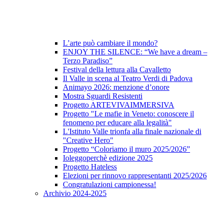
L’arte può cambiare il mondo?
ENJOY THE SILENCE: “We have a dream –
Terzo Paradiso”
Festival della lettura alla Cavalletto
Il Valle in scena al Teatro Verdi di Padova
Animayo 2026: menzione d’onore
Mostra Sguardi Resistenti
Progetto ARTEVIVAIMMERSIVA
Progetto "Le mafie in Veneto: conoscere il
fenomeno per educare alla legalità"
L'Istituto Valle trionfa alla finale nazionale di
"Creative Hero"
Progetto “Coloriamo il muro 2025/2026”
Ioleggoperchè edizione 2025
Progetto Hateless
Elezioni per rinnovo rappresentanti 2025/2026
Congratulazioni campionessa!
Archivio 2024-2025