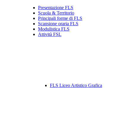
Presentazione FLS
Scuola & Territorio
Principali forme di FLS
Scansione oraria FLS
Modulistica FLS
Attività FSL
FLS Liceo Artistico Grafica