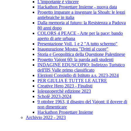
L'importante è vincere
Hackathon Progettare Insieme - nuova data
Progetto imparare a insegnare la Shoah: le leggi
antiebraiche in italia
Dalla memoria al futuro: la Resistenza a Padova
80 anni dopo
COLORS 4 PEACE - Arte per la pace: bando
aperto di arte urbana
Presentazione Voll. 1 e 2 "A tutto schermo"
Inaugurazione Mostra "Dritti al cuore"
Storia e Geopolitica della Questione Palestinese
Progetto Vajont 60: la parola agli studenti
INDAGINE EDUSCOPIO: Indirizzo Turistico
dell'IIS Valle primo classificato
Elezioni Consiglio di Istituto a.s. 2023-2024
PER GIULIA E TUTTE LE ALTRE
Creative Hero 2023 - Finalisti
Ioleggoperchè edizione 2023
Scholè 2023-2024
9 ottobre 1963, il disastro del Vajont: il dovere di
non dimenticare
Hackathon Progettare Insieme
Archivio 2022 - 2023