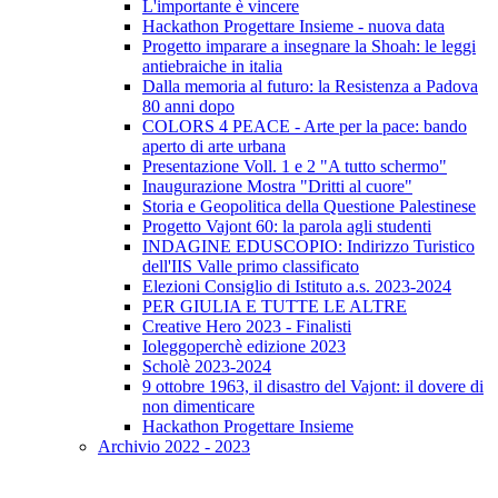
L'importante è vincere
Hackathon Progettare Insieme - nuova data
Progetto imparare a insegnare la Shoah: le leggi
antiebraiche in italia
Dalla memoria al futuro: la Resistenza a Padova
80 anni dopo
COLORS 4 PEACE - Arte per la pace: bando
aperto di arte urbana
Presentazione Voll. 1 e 2 "A tutto schermo"
Inaugurazione Mostra "Dritti al cuore"
Storia e Geopolitica della Questione Palestinese
Progetto Vajont 60: la parola agli studenti
INDAGINE EDUSCOPIO: Indirizzo Turistico
dell'IIS Valle primo classificato
Elezioni Consiglio di Istituto a.s. 2023-2024
PER GIULIA E TUTTE LE ALTRE
Creative Hero 2023 - Finalisti
Ioleggoperchè edizione 2023
Scholè 2023-2024
9 ottobre 1963, il disastro del Vajont: il dovere di
non dimenticare
Hackathon Progettare Insieme
Archivio 2022 - 2023