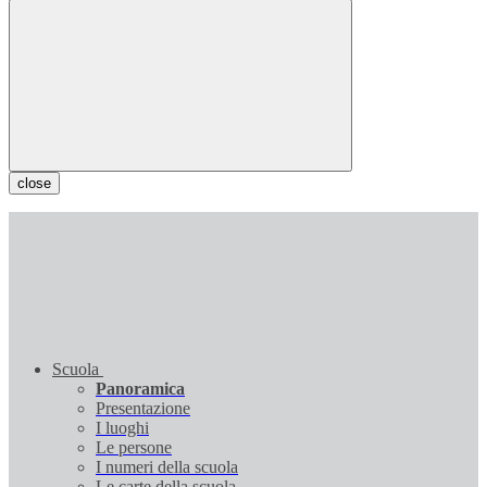
close
Scuola
Panoramica
Presentazione
I luoghi
Le persone
I numeri della scuola
Le carte della scuola