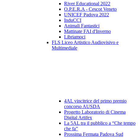
River Educational 2022
O.P.E.R.A - Cescot Veneto
UNICEF Padova 2022
InduCCI
Animali Fantastici
Mattinate FAI d'Inverno
Libriamoci
FLS Liceo Artistico Audiovisivo e
Multimediale
4AL vincitrice del primo premio
concorso AUSDA
Progetto Laboratorio di Cinema
Digital Artifex
La 5AL tra il pubblico a “Che tempo
che fa”
Prossima Fermata Padova Sud