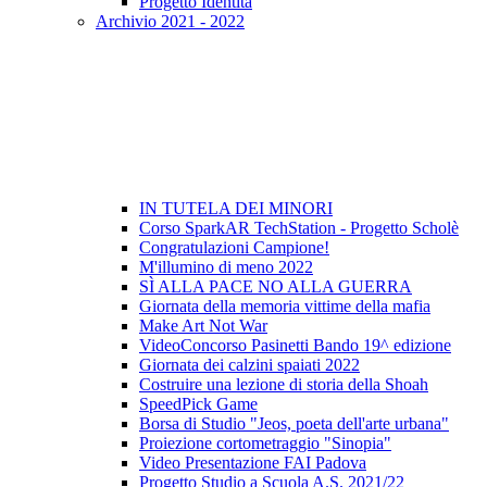
Progetto Identità
Archivio 2021 - 2022
IN TUTELA DEI MINORI
Corso SparkAR TechStation - Progetto Scholè
Congratulazioni Campione!
M'illumino di meno 2022
SÌ ALLA PACE NO ALLA GUERRA
Giornata della memoria vittime della mafia
Make Art Not War
VideoConcorso Pasinetti Bando 19^ edizione
Giornata dei calzini spaiati 2022
Costruire una lezione di storia della Shoah
SpeedPick Game
Borsa di Studio "Jeos, poeta dell'arte urbana"
Proiezione cortometraggio "Sinopia"
Video Presentazione FAI Padova
Progetto Studio a Scuola A.S. 2021/22