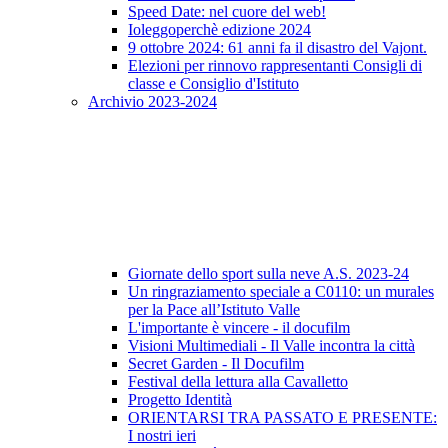
Speed Date: nel cuore del web!
Ioleggoperchè edizione 2024
9 ottobre 2024: 61 anni fa il disastro del Vajont.
Elezioni per rinnovo rappresentanti Consigli di
classe e Consiglio d'Istituto
Archivio 2023-2024
Giornate dello sport sulla neve A.S. 2023-24
Un ringraziamento speciale a C0110: un murales
per la Pace all’Istituto Valle
L'importante è vincere - il docufilm
Visioni Multimediali - Il Valle incontra la città
Secret Garden - Il Docufilm
Festival della lettura alla Cavalletto
Progetto Identità
ORIENTARSI TRA PASSATO E PRESENTE:
I nostri ieri