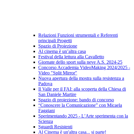
Relazioni Funzioni strumentali e Referenti
principali Progetti
Spazio di Proiezione
Al cinema è un’altra casa
Festival della lettura alla Cavalletto
Giornate dello sport sulla neve A.S. 2024-25
Concorso Accademia VideoMaking 2024/2025 -
Video "Split Mirror"
Nuova apertura della mostra sulla resistenza a
Padova
Il Valle per il FAI: alla scoperta della Chiesa di
San Daniele Martire
Spazio di proiezione: bando di concorso
“Conoscere la Comunicazione” con Micaela
Faggiani
Sperimentando 2025 - L’Arte sperimenta con la
Scienza
Sguardi Resistenti
Al Cinema è un'altra casa... si parte!