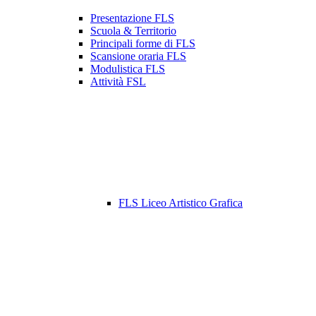
Presentazione FLS
Scuola & Territorio
Principali forme di FLS
Scansione oraria FLS
Modulistica FLS
Attività FSL
FLS Liceo Artistico Grafica