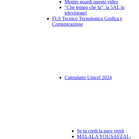
Mentre guardi questo video
"Che tempo che fa": la 5AL in
televisione!
FLS Tecnico Tecnologico Grafica e
Comunicazione
Calendario Unicef 2024
Se tu credi la pace verrà
MALALA YOUSAFZAI -