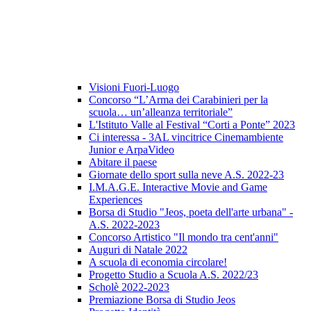
Visioni Fuori-Luogo
Concorso “L’Arma dei Carabinieri per la
scuola… un’alleanza territoriale”
L'Istituto Valle al Festival “Corti a Ponte” 2023
Ci interessa - 3AL vincitrice Cinemambiente
Junior e ArpaVideo
Abitare il paese
Giornate dello sport sulla neve A.S. 2022-23
I.M.A.G.E. Interactive Movie and Game
Experiences
Borsa di Studio "Jeos, poeta dell'arte urbana" -
A.S. 2022-2023
Concorso Artistico "Il mondo tra cent'anni"
Auguri di Natale 2022
A scuola di economia circolare!
Progetto Studio a Scuola A.S. 2022/23
Scholè 2022-2023
Premiazione Borsa di Studio Jeos