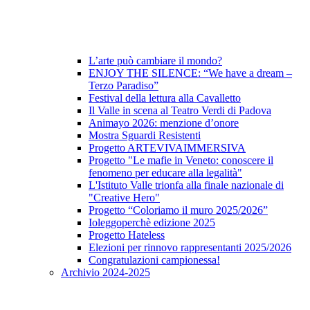
L’arte può cambiare il mondo?
ENJOY THE SILENCE: “We have a dream –
Terzo Paradiso”
Festival della lettura alla Cavalletto
Il Valle in scena al Teatro Verdi di Padova
Animayo 2026: menzione d’onore
Mostra Sguardi Resistenti
Progetto ARTEVIVAIMMERSIVA
Progetto "Le mafie in Veneto: conoscere il
fenomeno per educare alla legalità"
L'Istituto Valle trionfa alla finale nazionale di
"Creative Hero"
Progetto “Coloriamo il muro 2025/2026”
Ioleggoperchè edizione 2025
Progetto Hateless
Elezioni per rinnovo rappresentanti 2025/2026
Congratulazioni campionessa!
Archivio 2024-2025