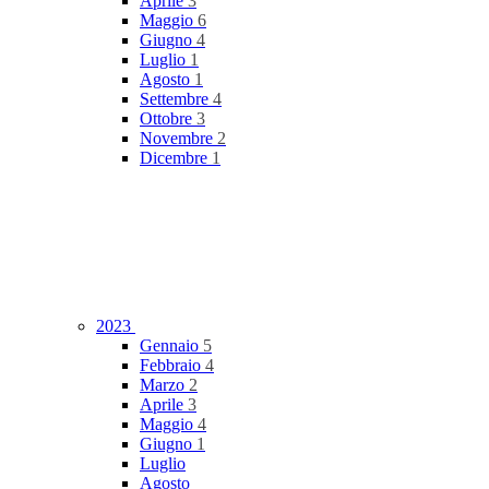
Aprile
3
Maggio
6
Giugno
4
Luglio
1
Agosto
1
Settembre
4
Ottobre
3
Novembre
2
Dicembre
1
2023
Gennaio
5
Febbraio
4
Marzo
2
Aprile
3
Maggio
4
Giugno
1
Luglio
Agosto