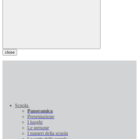
close
Scuola
Panoramica
Presentazione
I luoghi
Le persone
I numeri della scuola
Le carte della scuola