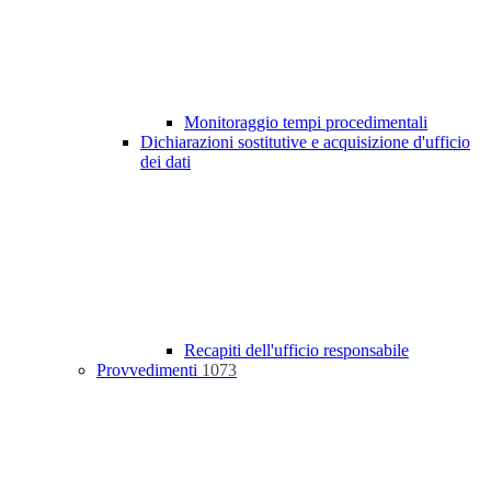
Monitoraggio tempi procedimentali
Dichiarazioni sostitutive e acquisizione d'ufficio
dei dati
Recapiti dell'ufficio responsabile
Provvedimenti
1073