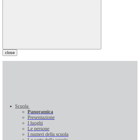
close
Scuola
Panoramica
Presentazione
I luoghi
Le persone
I numeri della scuola
Le carte della scuola