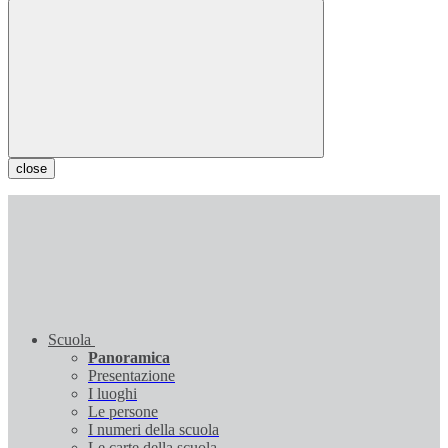
close
Scuola
Panoramica
Presentazione
I luoghi
Le persone
I numeri della scuola
Le carte della scuola