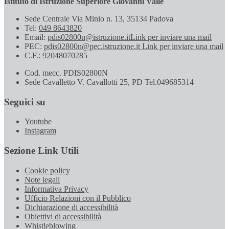
Istituto di Istruzione Superiore Giovanni Valle
Sede Centrale Via Minio n. 13, 35134 Padova
Tel:
049 8643820
Email:
pdis02800n@istruzione.it
Link per inviare una mail
PEC:
pdis02800n@pec.istruzione.it
Link per inviare una mail
C.F.: 92048070285
Cod. mecc. PDIS02800N
Sede Cavalletto V. Cavallotti 25, PD Tel.049685314
Seguici su
Youtube
Instagram
Sezione Link Utili
Cookie policy
Note legali
Informativa Privacy
Ufficio Relazioni con il Pubblico
Dichiarazione di accessibilità
Obiettivi di accessibilità
Whistleblowing