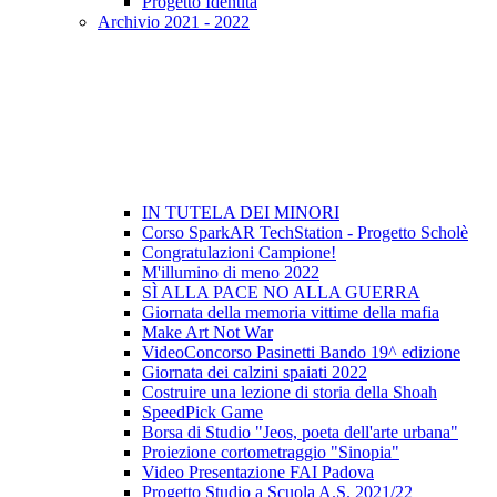
Progetto Identità
Archivio 2021 - 2022
IN TUTELA DEI MINORI
Corso SparkAR TechStation - Progetto Scholè
Congratulazioni Campione!
M'illumino di meno 2022
SÌ ALLA PACE NO ALLA GUERRA
Giornata della memoria vittime della mafia
Make Art Not War
VideoConcorso Pasinetti Bando 19^ edizione
Giornata dei calzini spaiati 2022
Costruire una lezione di storia della Shoah
SpeedPick Game
Borsa di Studio "Jeos, poeta dell'arte urbana"
Proiezione cortometraggio "Sinopia"
Video Presentazione FAI Padova
Progetto Studio a Scuola A.S. 2021/22