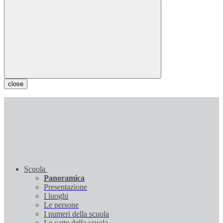
close
Scuola
Panoramica
Presentazione
I luoghi
Le persone
I numeri della scuola
Le carte della scuola