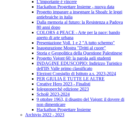
L'importante è vincere
Hackathon Progettare Insieme - nuova data
Progetto imparare a insegnare la Shoah: le leggi
antiebraiche in italia
Dalla memoria al futuro: la Resistenza a Padova
80 anni dopo
COLORS 4 PEACE - Arte per la pace: bando
aperto di arte urbana
Presentazione Voll. 1 e 2 "A tutto schermo"
Inaugurazione Mostra "Dritti al cuore"
Storia e Geopolitica della Questione Palestinese
Progetto Vajont 60: la parola agli studenti
INDAGINE EDUSCOPIO: Indirizzo Turistico
dell'IIS Valle primo classificato
Elezioni Consiglio di Istituto a.s. 2023-2024
PER GIULIA E TUTTE LE ALTRE
Creative Hero 2023 - Finalisti
Ioleggoperchè edizione 2023
Scholè 2023-2024
9 ottobre 1963, il disastro del Vajont: il dovere di
non dimenticare
Hackathon Progettare Insieme
Archivio 2022 - 2023