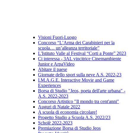
Visioni Fuori-Luogo
Concorso “L’Arma dei Carabinieri per la
scuola… un’alleanza territoriale”
L'Istituto Valle al Festival “Corti a Ponte” 2023
Ci interessa - 3AL vincitrice Cinemambiente
Junior e ArpaVideo
Abitare il paese
Giornate dello sport sulla neve A.S. 2022-23
I.M.A.G.E. Interactive Movie and Game
Experiences
Borsa di Studio "Jeos, poeta dell'arte urbana" -
A.S. 2022-2023
Concorso Artistico "Il mondo tra cent'anni"
Auguri di Natale 2022
A scuola di economia circolare!
Progetto Studio a Scuola A.S. 2022/23
Scholè 2022-2023
Premiazione Borsa di Studio Jeos