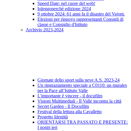
Speed Date: nel cuore del web!
Ioleggoperchè edizione 2024
9 ottobre 2024: 61 anni fa il disastro del Vajont.
Elezioni per rinnovo rappresentanti Consigli di
classe e Consiglio d'Istituto
Archivio 2023-2024
Giornate dello sport sulla neve A.S. 2023-24
Un ringraziamento speciale a C0110: un murales
per la Pace all’Istituto Valle
L'importante è vincere - il docufilm
Visioni Multimediali - Il Valle incontra la città
Secret Garden - Il Docufilm
Festival della lettura alla Cavalletto
Progetto Identità
ORIENTARSI TRA PASSATO E PRESENTE:
I nostri ieri