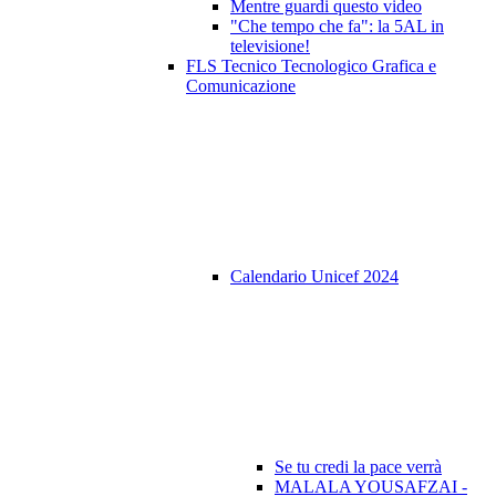
Mentre guardi questo video
"Che tempo che fa": la 5AL in
televisione!
FLS Tecnico Tecnologico Grafica e
Comunicazione
Calendario Unicef 2024
Se tu credi la pace verrà
MALALA YOUSAFZAI -