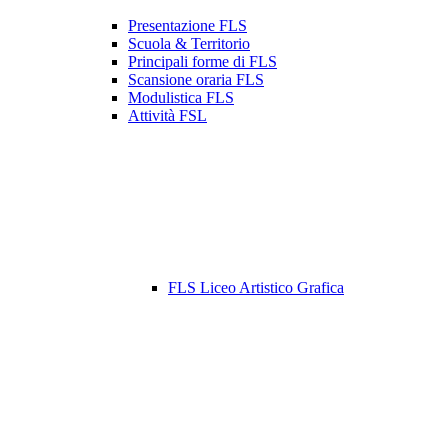
Presentazione FLS
Scuola & Territorio
Principali forme di FLS
Scansione oraria FLS
Modulistica FLS
Attività FSL
FLS Liceo Artistico Grafica