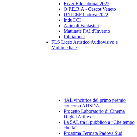
River Educational 2022
O.P.E.R.A - Cescot Veneto
UNICEF Padova 2022
InduCCI
Animali Fantastici
Mattinate FAI d'Inverno
Libriamoci
FLS Liceo Artistico Audiovisivo e
Multimediale
4AL vincitrice del primo premio
concorso AUSDA
Progetto Laboratorio di Cinema
Digital Artifex
La 5AL tra il pubblico a “Che tempo
che fa”
Prossima Fermata Padova Sud