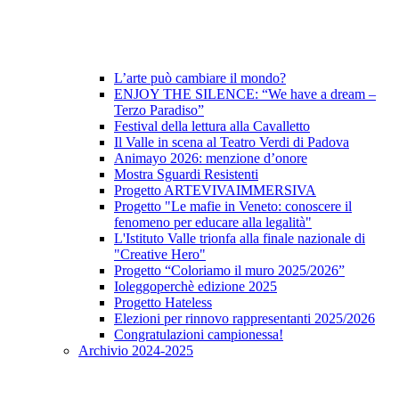
L’arte può cambiare il mondo?
ENJOY THE SILENCE: “We have a dream –
Terzo Paradiso”
Festival della lettura alla Cavalletto
Il Valle in scena al Teatro Verdi di Padova
Animayo 2026: menzione d’onore
Mostra Sguardi Resistenti
Progetto ARTEVIVAIMMERSIVA
Progetto "Le mafie in Veneto: conoscere il
fenomeno per educare alla legalità"
L'Istituto Valle trionfa alla finale nazionale di
"Creative Hero"
Progetto “Coloriamo il muro 2025/2026”
Ioleggoperchè edizione 2025
Progetto Hateless
Elezioni per rinnovo rappresentanti 2025/2026
Congratulazioni campionessa!
Archivio 2024-2025