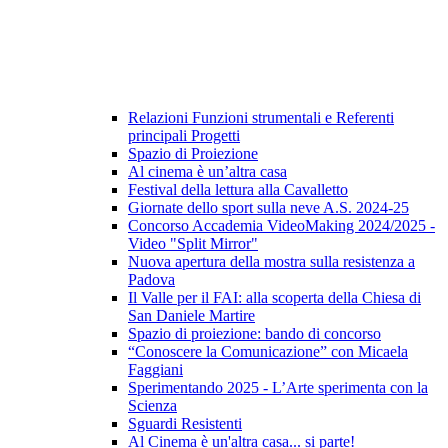
Relazioni Funzioni strumentali e Referenti
principali Progetti
Spazio di Proiezione
Al cinema è un’altra casa
Festival della lettura alla Cavalletto
Giornate dello sport sulla neve A.S. 2024-25
Concorso Accademia VideoMaking 2024/2025 -
Video "Split Mirror"
Nuova apertura della mostra sulla resistenza a
Padova
Il Valle per il FAI: alla scoperta della Chiesa di
San Daniele Martire
Spazio di proiezione: bando di concorso
“Conoscere la Comunicazione” con Micaela
Faggiani
Sperimentando 2025 - L’Arte sperimenta con la
Scienza
Sguardi Resistenti
Al Cinema è un'altra casa... si parte!