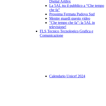
Digital Artifex
La 5AL tra il pubblico a “Che tempo
che fa”
Prossima Fermata Padova Sud
Mentre guardi questo video
"Che tempo che fa": la 5AL in
televisione!
FLS Tecnico Tecnologico Grafica e
Comunicazione
Calendario Unicef 2024