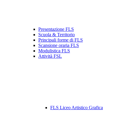
Presentazione FLS
Scuola & Territorio
Principali forme di FLS
Scansione oraria FLS
Modulistica FLS
Attività FSL
FLS Liceo Artistico Grafica