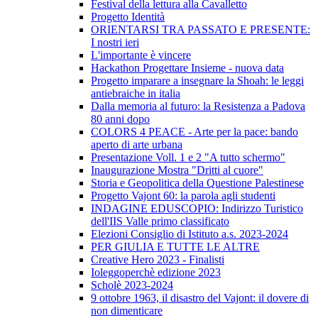
Festival della lettura alla Cavalletto
Progetto Identità
ORIENTARSI TRA PASSATO E PRESENTE:
I nostri ieri
L'importante è vincere
Hackathon Progettare Insieme - nuova data
Progetto imparare a insegnare la Shoah: le leggi
antiebraiche in italia
Dalla memoria al futuro: la Resistenza a Padova
80 anni dopo
COLORS 4 PEACE - Arte per la pace: bando
aperto di arte urbana
Presentazione Voll. 1 e 2 "A tutto schermo"
Inaugurazione Mostra "Dritti al cuore"
Storia e Geopolitica della Questione Palestinese
Progetto Vajont 60: la parola agli studenti
INDAGINE EDUSCOPIO: Indirizzo Turistico
dell'IIS Valle primo classificato
Elezioni Consiglio di Istituto a.s. 2023-2024
PER GIULIA E TUTTE LE ALTRE
Creative Hero 2023 - Finalisti
Ioleggoperchè edizione 2023
Scholè 2023-2024
9 ottobre 1963, il disastro del Vajont: il dovere di
non dimenticare