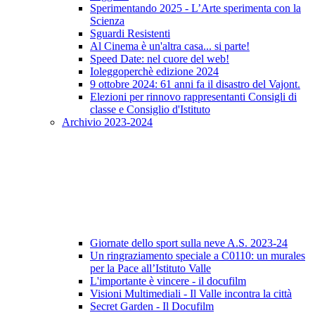
Sperimentando 2025 - L’Arte sperimenta con la
Scienza
Sguardi Resistenti
Al Cinema è un'altra casa... si parte!
Speed Date: nel cuore del web!
Ioleggoperchè edizione 2024
9 ottobre 2024: 61 anni fa il disastro del Vajont.
Elezioni per rinnovo rappresentanti Consigli di
classe e Consiglio d'Istituto
Archivio 2023-2024
Giornate dello sport sulla neve A.S. 2023-24
Un ringraziamento speciale a C0110: un murales
per la Pace all’Istituto Valle
L'importante è vincere - il docufilm
Visioni Multimediali - Il Valle incontra la città
Secret Garden - Il Docufilm