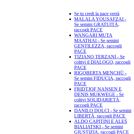
Se tu credi la pace verrà
MALALA YOUSAFZAI -
Se semini GRATUITÀ,
raccogli PACE
WANGARI MUTA
MAATHAI - Se semini
GENTILEZZA, raccogli
PACE
TIZIANO TERZANI - Se
coltivi il DIALOGO, raccogli
PACE
RIGOBERTA MENCHÙ -
Se semini FIDUCIA, raccogli
PACE
FRIDTJOF NANSEN E
DENIS MUKWEGE - Se
coltivi SOLIDARIETÀ,
raccogli PACE
DANILO DOLCI - Se semini
LIBERTÀ, raccogli PACE
ALDO CAPITINI E ALEŚ
BIALIATSKI - Se semini
GIUSTIZIA, raccogli PACE