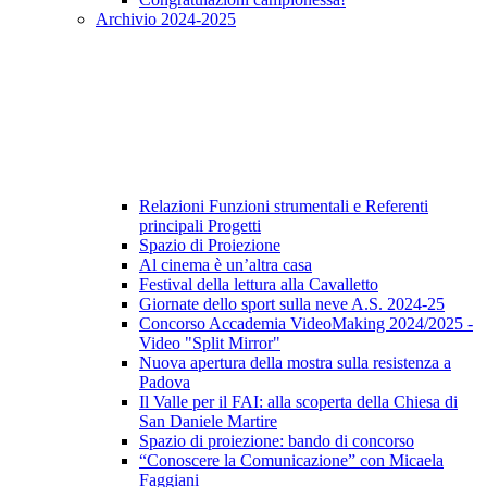
Archivio 2024-2025
Relazioni Funzioni strumentali e Referenti
principali Progetti
Spazio di Proiezione
Al cinema è un’altra casa
Festival della lettura alla Cavalletto
Giornate dello sport sulla neve A.S. 2024-25
Concorso Accademia VideoMaking 2024/2025 -
Video "Split Mirror"
Nuova apertura della mostra sulla resistenza a
Padova
Il Valle per il FAI: alla scoperta della Chiesa di
San Daniele Martire
Spazio di proiezione: bando di concorso
“Conoscere la Comunicazione” con Micaela
Faggiani