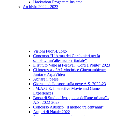
Hackathon Progettare Insieme
Archivio 2022 - 2023
Visioni Fuori-Luogo
Concorso “L’Arma dei Carabinieri per la
scuola… un’alleanza territoriale”
L'Istituto Valle al Festival “Corti a Ponte” 2023
Ci interessa - 3AL vincitrice Cinemambiente
Junior e ArpaVideo
Abitare il paese
Giornate dello sport sulla neve A.S. 2022-23
I.M.A.G.E. Interactive Movie and Game
Experiences
Borsa di Studio "Jeos, poeta dell'arte urbana" -
A.S. 2022-2023
Concorso Artistico "Il mondo tra cent'anni"
Auguri di Natale 2022