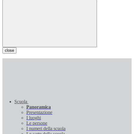
close
Scuola
Panoramica
Presentazione
I luoghi
Le persone
I numeri della scuola
Le carte della scuola