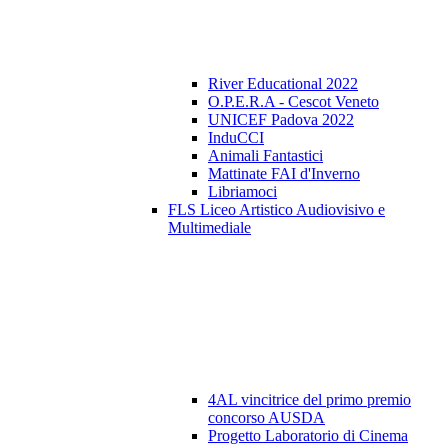
River Educational 2022
O.P.E.R.A - Cescot Veneto
UNICEF Padova 2022
InduCCI
Animali Fantastici
Mattinate FAI d'Inverno
Libriamoci
FLS Liceo Artistico Audiovisivo e
Multimediale
4AL vincitrice del primo premio
concorso AUSDA
Progetto Laboratorio di Cinema