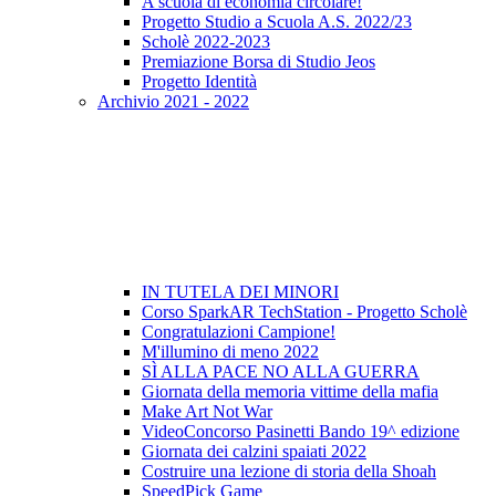
A scuola di economia circolare!
Progetto Studio a Scuola A.S. 2022/23
Scholè 2022-2023
Premiazione Borsa di Studio Jeos
Progetto Identità
Archivio 2021 - 2022
IN TUTELA DEI MINORI
Corso SparkAR TechStation - Progetto Scholè
Congratulazioni Campione!
M'illumino di meno 2022
SÌ ALLA PACE NO ALLA GUERRA
Giornata della memoria vittime della mafia
Make Art Not War
VideoConcorso Pasinetti Bando 19^ edizione
Giornata dei calzini spaiati 2022
Costruire una lezione di storia della Shoah
SpeedPick Game