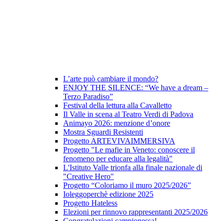
L’arte può cambiare il mondo?
ENJOY THE SILENCE: “We have a dream –
Terzo Paradiso”
Festival della lettura alla Cavalletto
Il Valle in scena al Teatro Verdi di Padova
Animayo 2026: menzione d’onore
Mostra Sguardi Resistenti
Progetto ARTEVIVAIMMERSIVA
Progetto "Le mafie in Veneto: conoscere il
fenomeno per educare alla legalità"
L'Istituto Valle trionfa alla finale nazionale di
"Creative Hero"
Progetto “Coloriamo il muro 2025/2026”
Ioleggoperchè edizione 2025
Progetto Hateless
Elezioni per rinnovo rappresentanti 2025/2026
Congratulazioni campionessa!