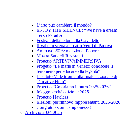
L’arte può cambiare il mondo?
ENJOY THE SILENCE: “We have a dream –
Terzo Paradiso”
Festival della lettura alla Cavalletto
Il Valle in scena al Teatro Verdi di Padova
Animayo 2026: menzione d’onore
Mostra Sguardi Resistenti
Progetto ARTEVIVAIMMERSIVA
Progetto "Le mafie in Veneto: conoscere il
fenomeno per educare alla legalità"
L'Istituto Valle trionfa alla finale nazionale di
"Creative Hero"
Progetto “Coloriamo il muro 2025/2026”
Ioleggoperchè edizione 2025
Progetto Hateless
Elezioni per rinnovo rappresentanti 2025/2026
Congratulazioni campionessa!
Archivio 2024-2025