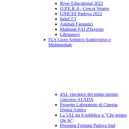
River Educational 2022
O.P.E.R.A - Cescot Veneto
UNICEF Padova 2022
InduCCI
Animali Fantastici
Mattinate FAI d'Inverno
Libriamoci
FLS Liceo Artistico Audiovisivo e
Multimediale
4AL vincitrice del primo premio
concorso AUSDA
Progetto Laboratorio di Cinema
Digital Artifex
La 5AL tra il pubblico a “Che tempo
che fa”
Prossima Fermata Padova Sud