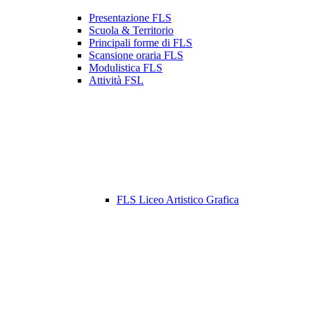
Presentazione FLS
Scuola & Territorio
Principali forme di FLS
Scansione oraria FLS
Modulistica FLS
Attività FSL
FLS Liceo Artistico Grafica