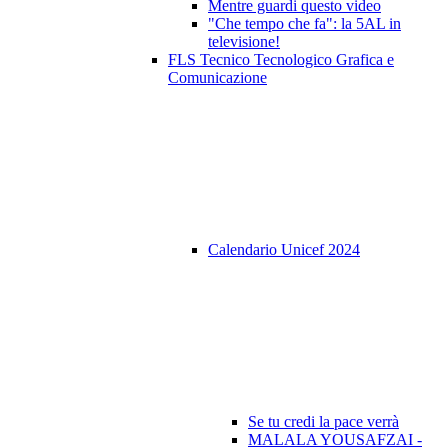
Mentre guardi questo video
"Che tempo che fa": la 5AL in
televisione!
FLS Tecnico Tecnologico Grafica e
Comunicazione
Calendario Unicef 2024
Se tu credi la pace verrà
MALALA YOUSAFZAI -