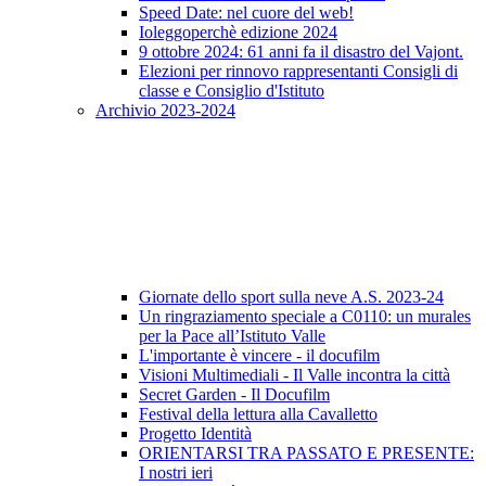
Speed Date: nel cuore del web!
Ioleggoperchè edizione 2024
9 ottobre 2024: 61 anni fa il disastro del Vajont.
Elezioni per rinnovo rappresentanti Consigli di
classe e Consiglio d'Istituto
Archivio 2023-2024
Giornate dello sport sulla neve A.S. 2023-24
Un ringraziamento speciale a C0110: un murales
per la Pace all’Istituto Valle
L'importante è vincere - il docufilm
Visioni Multimediali - Il Valle incontra la città
Secret Garden - Il Docufilm
Festival della lettura alla Cavalletto
Progetto Identità
ORIENTARSI TRA PASSATO E PRESENTE:
I nostri ieri