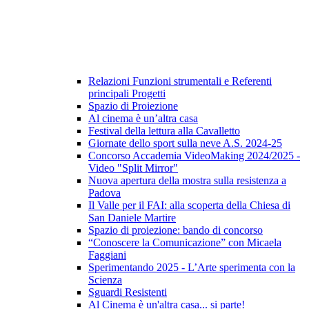
Relazioni Funzioni strumentali e Referenti
principali Progetti
Spazio di Proiezione
Al cinema è un’altra casa
Festival della lettura alla Cavalletto
Giornate dello sport sulla neve A.S. 2024-25
Concorso Accademia VideoMaking 2024/2025 -
Video "Split Mirror"
Nuova apertura della mostra sulla resistenza a
Padova
Il Valle per il FAI: alla scoperta della Chiesa di
San Daniele Martire
Spazio di proiezione: bando di concorso
“Conoscere la Comunicazione” con Micaela
Faggiani
Sperimentando 2025 - L’Arte sperimenta con la
Scienza
Sguardi Resistenti
Al Cinema è un'altra casa... si parte!