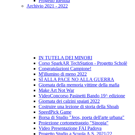
Progetto Identità
Archivio 2021 - 2022
IN TUTELA DEI MINORI
Corso SparkAR TechStation - Progetto Scholè
Congratulazioni Campione!
M'illumino di meno 2022
SÌ ALLA PACE NO ALLA GUERRA
Giornata della memoria vittime della mafia
Make Art Not War
VideoConcorso Pasinetti Bando 19^ edizione
Giornata dei calzini spaiati 2022
Costruire una lezione di storia della Shoah
SpeedPick Game
Borsa di Studio "Jeos, poeta dell'arte urbana"
Proiezione cortometraggio "Sinopia"
Video Presentazione FAI Padova
Progetto Studio a Scuola A.S. 2021/22