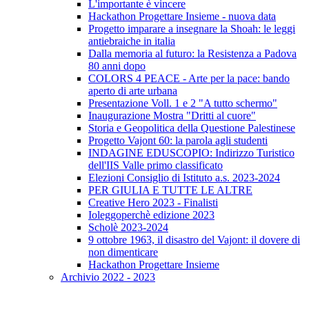
L'importante è vincere
Hackathon Progettare Insieme - nuova data
Progetto imparare a insegnare la Shoah: le leggi
antiebraiche in italia
Dalla memoria al futuro: la Resistenza a Padova
80 anni dopo
COLORS 4 PEACE - Arte per la pace: bando
aperto di arte urbana
Presentazione Voll. 1 e 2 "A tutto schermo"
Inaugurazione Mostra "Dritti al cuore"
Storia e Geopolitica della Questione Palestinese
Progetto Vajont 60: la parola agli studenti
INDAGINE EDUSCOPIO: Indirizzo Turistico
dell'IIS Valle primo classificato
Elezioni Consiglio di Istituto a.s. 2023-2024
PER GIULIA E TUTTE LE ALTRE
Creative Hero 2023 - Finalisti
Ioleggoperchè edizione 2023
Scholè 2023-2024
9 ottobre 1963, il disastro del Vajont: il dovere di
non dimenticare
Hackathon Progettare Insieme
Archivio 2022 - 2023