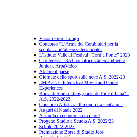
Visioni Fuori-Luogo
Concorso “L’Arma dei Carabinieri per la
scuola… un’alleanza territoriale”
L'Istituto Valle al Festival “Corti a Ponte” 2023
Ci interessa - 3AL vincitrice Cinemambiente
Junior e ArpaVideo
Abitare il paese
Giornate dello sport sulla neve A.S. 2022-23
I.M.A.G.E. Interactive Movie and Game
Experiences
Borsa di Studio "Jeos, poeta dell'arte urbana" -
A.S. 2022-2023
Concorso Artistico "Il mondo tra cent'anni"
Auguri di Natale 2022
A scuola di economia circolare!
Progetto Studio a Scuola A.S. 2022/23
Scholè 2022-2023
Premiazione Borsa di Studio Jeos