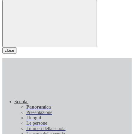
close
Scuola
Panoramica
Presentazione
I luoghi
Le persone
I numeri della scuola
Le carte della scuola