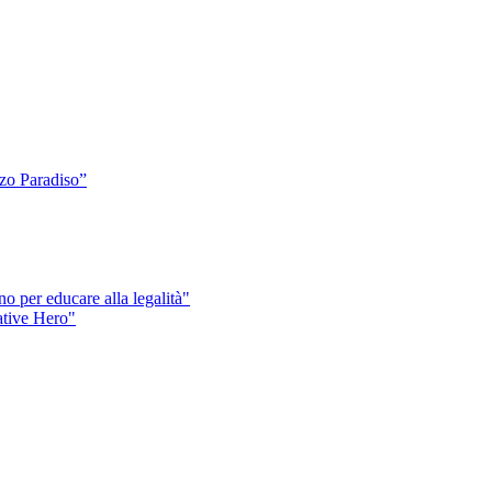
o Paradiso”
o per educare alla legalità"
eative Hero"