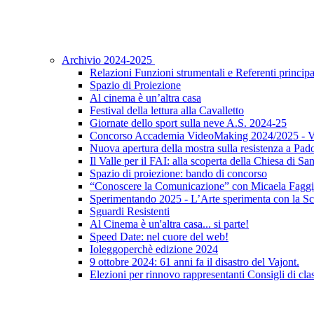
Archivio 2024-2025
Relazioni Funzioni strumentali e Referenti principa
Spazio di Proiezione
Al cinema è un’altra casa
Festival della lettura alla Cavalletto
Giornate dello sport sulla neve A.S. 2024-25
Concorso Accademia VideoMaking 2024/2025 - Vi
Nuova apertura della mostra sulla resistenza a Pad
Il Valle per il FAI: alla scoperta della Chiesa di S
Spazio di proiezione: bando di concorso
“Conoscere la Comunicazione” con Micaela Faggi
Sperimentando 2025 - L’Arte sperimenta con la Sc
Sguardi Resistenti
Al Cinema è un'altra casa... si parte!
Speed Date: nel cuore del web!
Ioleggoperchè edizione 2024
9 ottobre 2024: 61 anni fa il disastro del Vajont.
Elezioni per rinnovo rappresentanti Consigli di clas