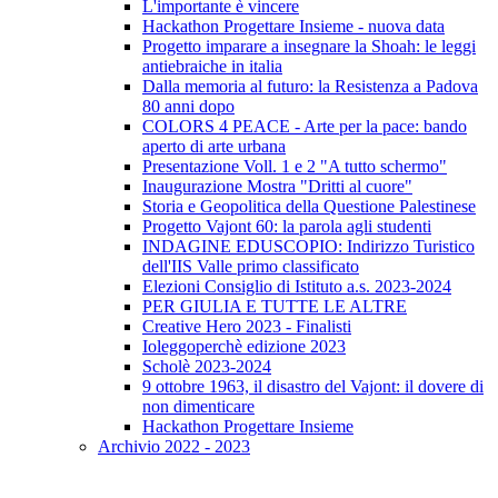
L'importante è vincere
Hackathon Progettare Insieme - nuova data
Progetto imparare a insegnare la Shoah: le leggi
antiebraiche in italia
Dalla memoria al futuro: la Resistenza a Padova
80 anni dopo
COLORS 4 PEACE - Arte per la pace: bando
aperto di arte urbana
Presentazione Voll. 1 e 2 "A tutto schermo"
Inaugurazione Mostra "Dritti al cuore"
Storia e Geopolitica della Questione Palestinese
Progetto Vajont 60: la parola agli studenti
INDAGINE EDUSCOPIO: Indirizzo Turistico
dell'IIS Valle primo classificato
Elezioni Consiglio di Istituto a.s. 2023-2024
PER GIULIA E TUTTE LE ALTRE
Creative Hero 2023 - Finalisti
Ioleggoperchè edizione 2023
Scholè 2023-2024
9 ottobre 1963, il disastro del Vajont: il dovere di
non dimenticare
Hackathon Progettare Insieme
Archivio 2022 - 2023