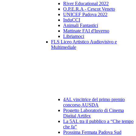
River Educational 2022
O.P.E.R.A - Cescot Veneto
UNICEF Padova 2022
InduCCI
Animali Fantastici
Mattinate FAI d'Inverno
Libriamoci
FLS Liceo Artistico Audiovisivo e
Multimediale
4AL vincitrice del primo premio
concorso AUSDA
Progetto Laboratorio di Cinema
Digital Artifex
La 5AL tra il pubblico a “Che tempo
che fa”
Prossima Fermata Padova Sud