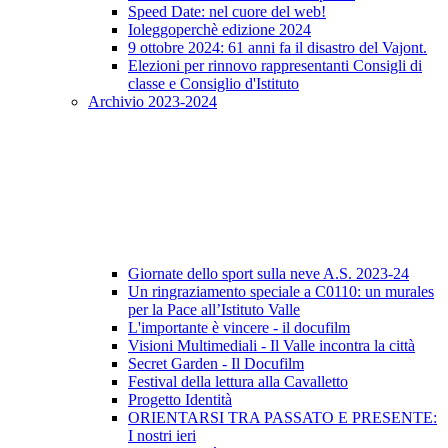
Speed Date: nel cuore del web!
Ioleggoperchè edizione 2024
9 ottobre 2024: 61 anni fa il disastro del Vajont.
Elezioni per rinnovo rappresentanti Consigli di
classe e Consiglio d'Istituto
Archivio 2023-2024
Giornate dello sport sulla neve A.S. 2023-24
Un ringraziamento speciale a C0110: un murales
per la Pace all’Istituto Valle
L'importante è vincere - il docufilm
Visioni Multimediali - Il Valle incontra la città
Secret Garden - Il Docufilm
Festival della lettura alla Cavalletto
Progetto Identità
ORIENTARSI TRA PASSATO E PRESENTE:
I nostri ieri