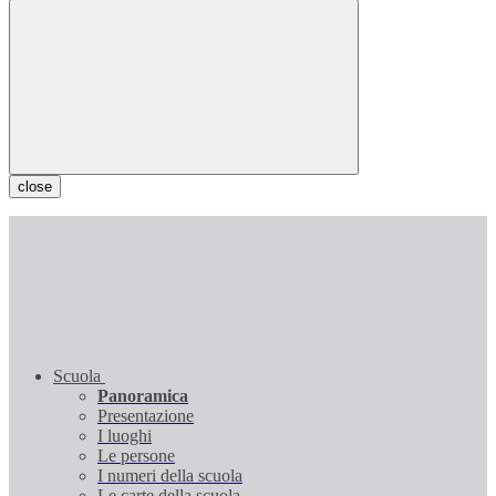
close
Scuola
Panoramica
Presentazione
I luoghi
Le persone
I numeri della scuola
Le carte della scuola