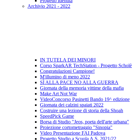
Progetto Identità
Archivio 2021 - 2022
IN TUTELA DEI MINORI
Corso SparkAR TechStation - Progetto Scholè
Congratulazioni Campione!
M'illumino di meno 2022
SÌ ALLA PACE NO ALLA GUERRA
Giornata della memoria vittime della mafia
Make Art Not War
VideoConcorso Pasinetti Bando 19^ edizione
Giornata dei calzini spaiati 2022
Costruire una lezione di storia della Shoah
SpeedPick Game
Borsa di Studio "Jeos, poeta dell'arte urbana"
Proiezione cortometraggio "Sinopia"
Video Presentazione FAI Padova
Progetto Studio a Scuola A.S. 2021/22