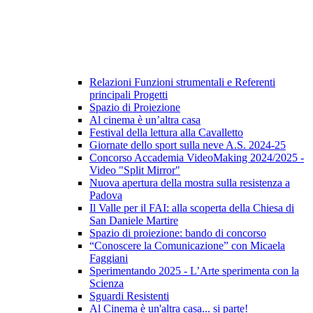
Relazioni Funzioni strumentali e Referenti
principali Progetti
Spazio di Proiezione
Al cinema è un’altra casa
Festival della lettura alla Cavalletto
Giornate dello sport sulla neve A.S. 2024-25
Concorso Accademia VideoMaking 2024/2025 -
Video "Split Mirror"
Nuova apertura della mostra sulla resistenza a
Padova
Il Valle per il FAI: alla scoperta della Chiesa di
San Daniele Martire
Spazio di proiezione: bando di concorso
“Conoscere la Comunicazione” con Micaela
Faggiani
Sperimentando 2025 - L’Arte sperimenta con la
Scienza
Sguardi Resistenti
Al Cinema è un'altra casa... si parte!