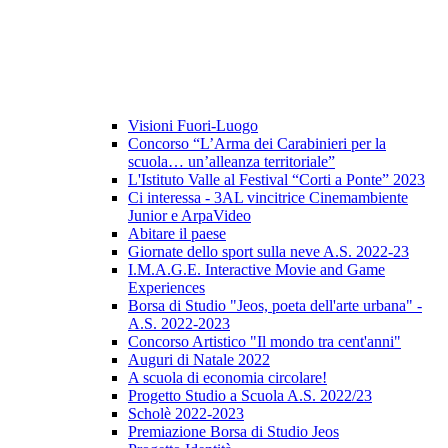
Visioni Fuori-Luogo
Concorso “L’Arma dei Carabinieri per la
scuola… un’alleanza territoriale”
L'Istituto Valle al Festival “Corti a Ponte” 2023
Ci interessa - 3AL vincitrice Cinemambiente
Junior e ArpaVideo
Abitare il paese
Giornate dello sport sulla neve A.S. 2022-23
I.M.A.G.E. Interactive Movie and Game
Experiences
Borsa di Studio "Jeos, poeta dell'arte urbana" -
A.S. 2022-2023
Concorso Artistico "Il mondo tra cent'anni"
Auguri di Natale 2022
A scuola di economia circolare!
Progetto Studio a Scuola A.S. 2022/23
Scholè 2022-2023
Premiazione Borsa di Studio Jeos