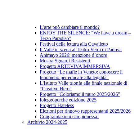
L’arte può cambiare il mondo?
ENJOY THE SILENCE: “We have a dream –
Terzo Paradiso”
Festival della lettura alla Cavalletto
Il Valle in scena al Teatro Verdi di Padova
Animayo 2026: menzione d’onore
Mostra Sguardi Resistenti
Progetto ARTEVIVAIMMERSIVA
Progetto "Le mafie in Veneto: conoscere il
fenomeno per educare alla legalità"
L'Istituto Valle trionfa alla finale nazionale di
"Creative Hero"
Progetto “Coloriamo il muro 2025/2026”
Ioleggoperchè edizione 2025
Progetto Hateless
Elezioni per rinnovo rappresentanti 2025/2026
Congratulazioni campionessa!
Archivio 2024-2025