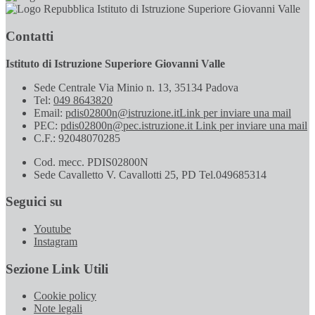
Istituto di Istruzione Superiore Giovanni Valle
Contatti
Istituto di Istruzione Superiore Giovanni Valle
Sede Centrale Via Minio n. 13, 35134 Padova
Tel:
049 8643820
Email:
pdis02800n@istruzione.it
Link per inviare una mail
PEC:
pdis02800n@pec.istruzione.it
Link per inviare una mail
C.F.: 92048070285
Cod. mecc. PDIS02800N
Sede Cavalletto V. Cavallotti 25, PD Tel.049685314
Seguici su
Youtube
Instagram
Sezione Link Utili
Cookie policy
Note legali