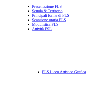
Presentazione FLS
Scuola & Territorio
Principali forme di FLS
Scansione oraria FLS
Modulistica FLS
Attività FSL
FLS Liceo Artistico Grafica