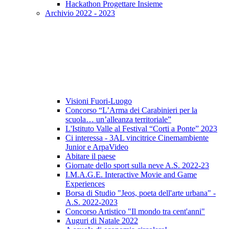
Hackathon Progettare Insieme
Archivio 2022 - 2023
Visioni Fuori-Luogo
Concorso “L’Arma dei Carabinieri per la
scuola… un’alleanza territoriale”
L'Istituto Valle al Festival “Corti a Ponte” 2023
Ci interessa - 3AL vincitrice Cinemambiente
Junior e ArpaVideo
Abitare il paese
Giornate dello sport sulla neve A.S. 2022-23
I.M.A.G.E. Interactive Movie and Game
Experiences
Borsa di Studio "Jeos, poeta dell'arte urbana" -
A.S. 2022-2023
Concorso Artistico "Il mondo tra cent'anni"
Auguri di Natale 2022