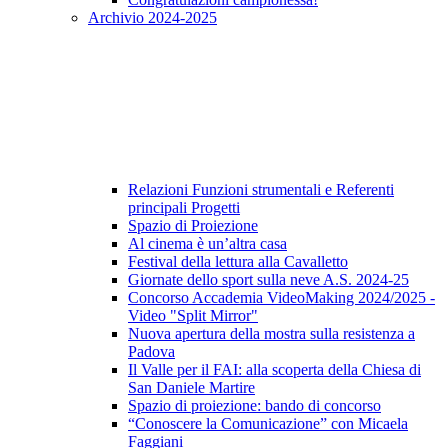
Archivio 2024-2025
Relazioni Funzioni strumentali e Referenti
principali Progetti
Spazio di Proiezione
Al cinema è un’altra casa
Festival della lettura alla Cavalletto
Giornate dello sport sulla neve A.S. 2024-25
Concorso Accademia VideoMaking 2024/2025 -
Video "Split Mirror"
Nuova apertura della mostra sulla resistenza a
Padova
Il Valle per il FAI: alla scoperta della Chiesa di
San Daniele Martire
Spazio di proiezione: bando di concorso
“Conoscere la Comunicazione” con Micaela
Faggiani