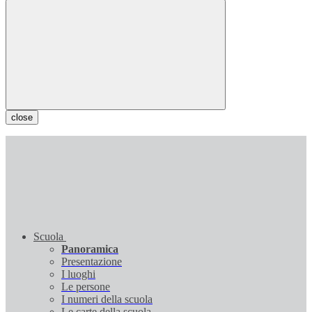
close
Scuola
Panoramica
Presentazione
I luoghi
Le persone
I numeri della scuola
Le carte della scuola