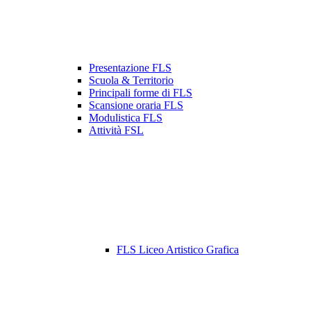
Presentazione FLS
Scuola & Territorio
Principali forme di FLS
Scansione oraria FLS
Modulistica FLS
Attività FSL
FLS Liceo Artistico Grafica