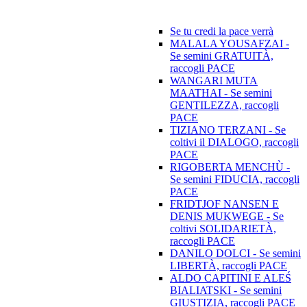
Se tu credi la pace verrà
MALALA YOUSAFZAI -
Se semini GRATUITÀ,
raccogli PACE
WANGARI MUTA
MAATHAI - Se semini
GENTILEZZA, raccogli
PACE
TIZIANO TERZANI - Se
coltivi il DIALOGO, raccogli
PACE
RIGOBERTA MENCHÙ -
Se semini FIDUCIA, raccogli
PACE
FRIDTJOF NANSEN E
DENIS MUKWEGE - Se
coltivi SOLIDARIETÀ,
raccogli PACE
DANILO DOLCI - Se semini
LIBERTÀ, raccogli PACE
ALDO CAPITINI E ALEŚ
BIALIATSKI - Se semini
GIUSTIZIA, raccogli PACE