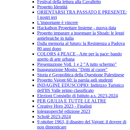
Festival della lettura alla Cavalletto
Progetto Identità
ORIENTARSI TRA PASSATO E PRESENTE:
I nostri ieri
L'importante è vincere
Hackathon Progettare Insieme - nuova data
Progetto imparare a insegnare la Shoah: le leggi
antiebraiche in italia
Dalla memoria al futuro: la Resistenza a Padova
80 anni dopo
COLORS 4 PEACE - Arte per la pace: bando
aperto di arte urbana
Presentazione Voll. 1 e 2 "A tutto schermo"
Inaugurazione Mostra "Dritti al cuore"
Storia e Geopolitica della Questione Palestinese
Progetto Vajont 60: la parola agli studenti
INDAGINE EDUSCOPIO: Indirizzo Turistico
dell'IIS Valle primo classificato
Elezioni Consiglio di Istituto a.s. 2023-2024
PER GIULIA E TUTTE LE ALTRE
Creative Hero 2023 - Finalisti
Ioleggoperchè edizione 2023
Scholè 2023-2024
9 ottobre 1963, il disastro del Vajont: il dovere di
non dimenticare