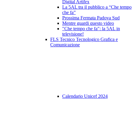
Digital Artifex
La 5AL tra il pubblico a “Che tempo
che fa”
Prossima Fermata Padova Sud
Mentre guardi questo video
"Che tempo che fa": la 5AL in
televisione!
FLS Tecnico Tecnologico Grafica e
Comunicazione
Calendario Unicef 2024