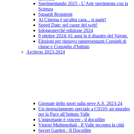
Sperimentando 2025 - L’Arte sperimenta con la
Scienza
Sguardi Resistenti
Al Cinema è un'altra casa... si parte!
Speed Date: nel cuore del web!
Ioleggoperchè edizione 2024
9 ottobre 2024: 61 anni fa il disastro del Vajont.
Elezioni per rinnovo rappresentanti Consigli di
classe e Consiglio d'Istituto
Archivio 2023-2024
Giornate dello sport sulla neve A.S. 2023-24
Un ringraziamento speciale a C0110: un murales
per la Pace all’Istituto Valle
L'importante è vincere - il docufilm
Visioni Multimediali - Il Valle incontra la città
Secret Garden - Il Docufilm