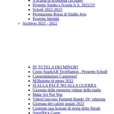
A scuola di economia circolare!
Progetto Studio a Scuola A.S. 2022/23
Scholè 2022-2023
Premiazione Borsa di Studio Jeos
Progetto Identità
Archivio 2021 - 2022
IN TUTELA DEI MINORI
Corso SparkAR TechStation - Progetto Scholè
Congratulazioni Campione!
M'illumino di meno 2022
SÌ ALLA PACE NO ALLA GUERRA
Giornata della memoria vittime della mafia
Make Art Not War
VideoConcorso Pasinetti Bando 19^ edizione
Giornata dei calzini spaiati 2022
Costruire una lezione di storia della Shoah
SpeedPick Game