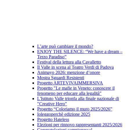
L’arte può cambiare il mondo?
ENJOY THE SILENCE: “We have a dream –
Terzo Paradiso”
Festival della lettura alla Cavalletto
Il Valle in scena al Teatro Verdi di Padova
Animayo 2026: menzione d’onore
Mostra Sguardi Resistenti
Progetto ARTEVIVAIMMERSIVA
Progetto "Le mafie in Veneto: conoscere il
fenomeno per educare alla legalità"
L'Istituto Valle trionfa alla finale nazionale di
"Creative Hero"
Progetto “Coloriamo il muro 2025/2026”
Ioleggoperchè edizione 2025
Progetto Hateless
Elezioni per rinnovo rappresentanti 2025/2026
Congratulazioni campionessa!