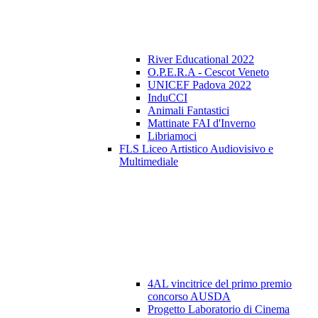
River Educational 2022
O.P.E.R.A - Cescot Veneto
UNICEF Padova 2022
InduCCI
Animali Fantastici
Mattinate FAI d'Inverno
Libriamoci
FLS Liceo Artistico Audiovisivo e
Multimediale
4AL vincitrice del primo premio
concorso AUSDA
Progetto Laboratorio di Cinema