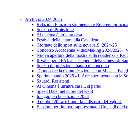
Archivio 2024-2025
Relazioni Funzioni strumentali e Referenti principa
Spazio di Proiezione
Al cinema è un’altra casa
Festival della lettura alla Cavalletto
Giornate dello sport sulla neve A.S. 2024-25
Concorso Accademia VideoMaking 2024/2025 - Vi
Nuova apertura della mostra sulla resistenza a Pad
Il Valle per il FAI: alla scoperta della Chiesa di S
Spazio di proiezione: bando di concorso
“Conoscere la Comunicazione” con Micaela Faggi
Sperimentando 2025 - L’Arte sperimenta con la Sc
Sguardi Resistenti
Al Cinema è un'altra casa... si parte!
Speed Date: nel cuore del web!
Ioleggoperchè edizione 2024
9 ottobre 2024: 61 anni fa il disastro del Vajont.
Elezioni per rinnovo rappresentanti Consigli di clas