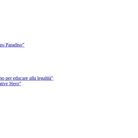
o Paradiso”
o per educare alla legalità"
eative Hero"