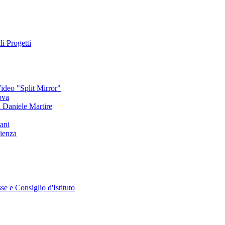
li Progetti
deo "Split Mirror"
ova
an Daniele Martire
ani
ienza
se e Consiglio d'Istituto