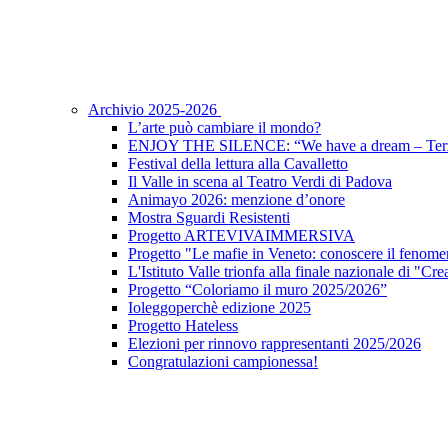
Archivio 2025-2026
L’arte può cambiare il mondo?
ENJOY THE SILENCE: “We have a dream – Terz
Festival della lettura alla Cavalletto
Il Valle in scena al Teatro Verdi di Padova
Animayo 2026: menzione d’onore
Mostra Sguardi Resistenti
Progetto ARTEVIVAIMMERSIVA
Progetto "Le mafie in Veneto: conoscere il fenomen
L'Istituto Valle trionfa alla finale nazionale di "Cr
Progetto “Coloriamo il muro 2025/2026”
Ioleggoperchè edizione 2025
Progetto Hateless
Elezioni per rinnovo rappresentanti 2025/2026
Congratulazioni campionessa!