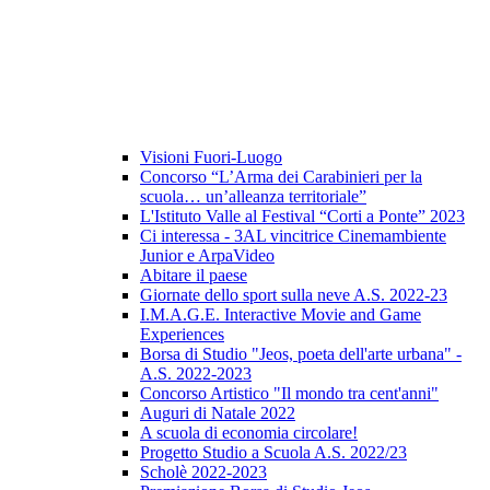
Visioni Fuori-Luogo
Concorso “L’Arma dei Carabinieri per la
scuola… un’alleanza territoriale”
L'Istituto Valle al Festival “Corti a Ponte” 2023
Ci interessa - 3AL vincitrice Cinemambiente
Junior e ArpaVideo
Abitare il paese
Giornate dello sport sulla neve A.S. 2022-23
I.M.A.G.E. Interactive Movie and Game
Experiences
Borsa di Studio "Jeos, poeta dell'arte urbana" -
A.S. 2022-2023
Concorso Artistico "Il mondo tra cent'anni"
Auguri di Natale 2022
A scuola di economia circolare!
Progetto Studio a Scuola A.S. 2022/23
Scholè 2022-2023