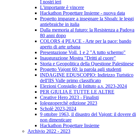
I nostri ieri
L'importante è vincere
Hackathon Progettare Insieme - nuova data
Progetto imparare a insegnare la Shoah: le leggi
antiebraiche in italia
Dalla memoria al futuro: la Resistenza a Padova
80 anni dopo
COLORS 4 PEACE - Arte per la pace: bando
aperto di arte urbana
Presentazione Voll. 1 e 2 "A tutto schermo"
Inaugurazione Mostra "Dritti al cuore"
Storia e Geopolitica della Questione Palestinese
Progetto Vajont 60: la parola agli studenti
INDAGINE EDUSCOPIO: Indirizzo Turistico
dell'IIS Valle primo classificato
Elezioni Consiglio di Istituto a.s. 2023-2024
PER GIULIA E TUTTE LE ALTRE
Creative Hero 2023 - Finalisti
Ioleggoperchè edizione 2023
Scholè 2023-2024
9 ottobre 1963, il disastro del Vajont: il dovere di
non dimenticare
Hackathon Progettare Insieme
Archivio 2022 - 2023