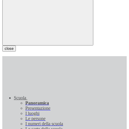
close
Scuola
Panoramica
Presentazione
I luoghi
Le persone
I numeri della scuola
Le carte della scuola