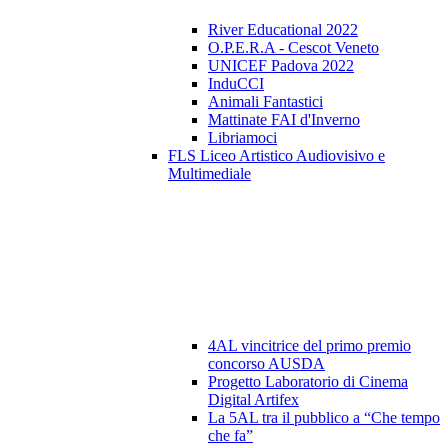
River Educational 2022
O.P.E.R.A - Cescot Veneto
UNICEF Padova 2022
InduCCI
Animali Fantastici
Mattinate FAI d'Inverno
Libriamoci
FLS Liceo Artistico Audiovisivo e
Multimediale
4AL vincitrice del primo premio
concorso AUSDA
Progetto Laboratorio di Cinema
Digital Artifex
La 5AL tra il pubblico a “Che tempo
che fa”