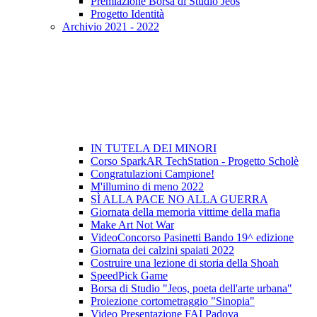
Premiazione Borsa di Studio Jeos
Progetto Identità
Archivio 2021 - 2022
IN TUTELA DEI MINORI
Corso SparkAR TechStation - Progetto Scholè
Congratulazioni Campione!
M'illumino di meno 2022
SÌ ALLA PACE NO ALLA GUERRA
Giornata della memoria vittime della mafia
Make Art Not War
VideoConcorso Pasinetti Bando 19^ edizione
Giornata dei calzini spaiati 2022
Costruire una lezione di storia della Shoah
SpeedPick Game
Borsa di Studio "Jeos, poeta dell'arte urbana"
Proiezione cortometraggio "Sinopia"
Video Presentazione FAI Padova