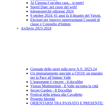
Al Cinema è un'altra casa... si parte!
Speed Date: nel cuore del web!
Ioleggoperchè edizione 2024
9 ottobre 2024: 61 anni fa il disastro del Vajont.
Elezioni per rinnovo rappresentanti Consigli di
classe e Consiglio d'Istituto
Archivio 2023-2024
Giornate dello sport sulla neve A.S. 2023-24
Un ringraziamento speciale a C0110: un murales
per la Pace all’Istituto Valle
L'importante è vincere - il docufilm
Visioni Multimediali - Il Valle incontra la città
Secret Garden - Il Docufilm
Festival della lettura alla Cavalletto
Progetto Identità
ORIENTARSI TRA PASSATO E PRESENTE: