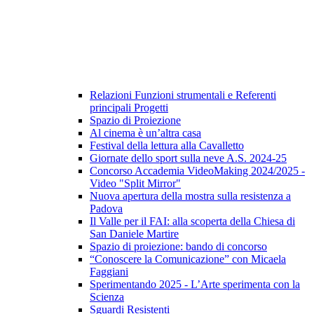
Relazioni Funzioni strumentali e Referenti
principali Progetti
Spazio di Proiezione
Al cinema è un’altra casa
Festival della lettura alla Cavalletto
Giornate dello sport sulla neve A.S. 2024-25
Concorso Accademia VideoMaking 2024/2025 -
Video "Split Mirror"
Nuova apertura della mostra sulla resistenza a
Padova
Il Valle per il FAI: alla scoperta della Chiesa di
San Daniele Martire
Spazio di proiezione: bando di concorso
“Conoscere la Comunicazione” con Micaela
Faggiani
Sperimentando 2025 - L’Arte sperimenta con la
Scienza
Sguardi Resistenti