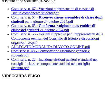
d’Istituto anno scolastico 2024/2025.
Com. serv. n. 67 - Votazioni rappresentanti di classe e di
Istituto componente studenti.pdf
Com. serv. n. 64 -
Riconvocazione assemblee di classe degli
studenti
per il giorno 24 ottobre 2024.pdf
Com. serv. n. 63 -
Conferma svolgimento assemblee di
classe dei genitori
21 ottobre 2024.pdf
Com. serv. n. 56 - elezioni suppletive per i rappresentanti della
Componente genitori del Consiglio di Istituto e disposizioni
organizzative.pdf
ALLEGATO MODALITA DI VOTO ONLINE.pdf
Com.serv. n. 48 - Convocazione assemblee genitori e
studenti.pdf
Com. serv. n. 22 - Indizione elezioni genitori e studenti nei
consigli di classe e componente studenti nel consiglio
distituto.pdf
VIDEOGUIDA ELIGO