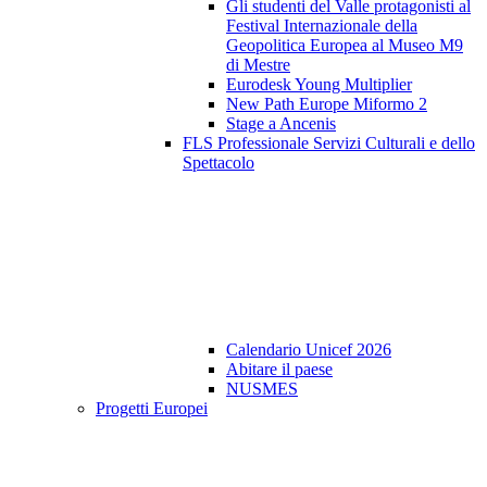
Gli studenti del Valle protagonisti al
Festival Internazionale della
Geopolitica Europea al Museo M9
di Mestre
Eurodesk Young Multiplier
New Path Europe Miformo 2
Stage a Ancenis
FLS Professionale Servizi Culturali e dello
Spettacolo
Calendario Unicef 2026
Abitare il paese
NUSMES
Progetti Europei