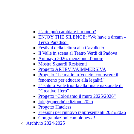
L’arte può cambiare il mondo?
ENJOY THE SILENCE: “We have a dream –
Terzo Paradiso”
Festival della lettura alla Cavalletto
Il Valle in scena al Teatro Verdi di Padova
Animayo 2026: menzione d’onore
Mostra Sguardi Resistenti
Progetto ARTEVIVAIMMERSIVA
Progetto "Le mafie in Veneto: conoscere il
fenomeno per educare alla legalità"
L'Istituto Valle trionfa alla finale nazionale di
"Creative Hero"
Progetto “Coloriamo il muro 2025/2026”
Ioleggoperchè edizione 2025
Progetto Hateless
Elezioni per rinnovo rappresentanti 2025/2026
Congratulazioni campionessa!
Archivio 2024-2025