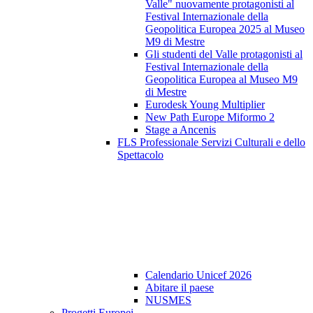
Valle" nuovamente protagonisti al
Festival Internazionale della
Geopolitica Europea 2025 al Museo
M9 di Mestre
Gli studenti del Valle protagonisti al
Festival Internazionale della
Geopolitica Europea al Museo M9
di Mestre
Eurodesk Young Multiplier
New Path Europe Miformo 2
Stage a Ancenis
FLS Professionale Servizi Culturali e dello
Spettacolo
Calendario Unicef 2026
Abitare il paese
NUSMES
Progetti Europei