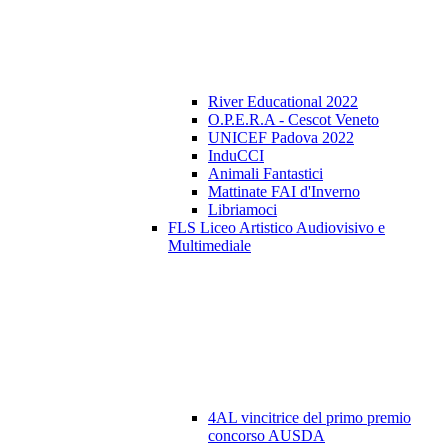
River Educational 2022
O.P.E.R.A - Cescot Veneto
UNICEF Padova 2022
InduCCI
Animali Fantastici
Mattinate FAI d'Inverno
Libriamoci
FLS Liceo Artistico Audiovisivo e
Multimediale
4AL vincitrice del primo premio
concorso AUSDA