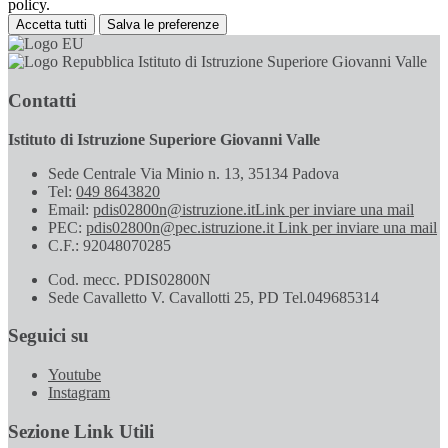
policy.
Accetta tutti
Salva le preferenze
Istituto di Istruzione Superiore Giovanni Valle
Contatti
Istituto di Istruzione Superiore Giovanni Valle
Sede Centrale Via Minio n. 13, 35134 Padova
Tel:
049 8643820
Email:
pdis02800n@istruzione.it
Link per inviare una mail
PEC:
pdis02800n@pec.istruzione.it
Link per inviare una mail
C.F.: 92048070285
Cod. mecc. PDIS02800N
Sede Cavalletto V. Cavallotti 25, PD Tel.049685314
Seguici su
Youtube
Instagram
Sezione Link Utili