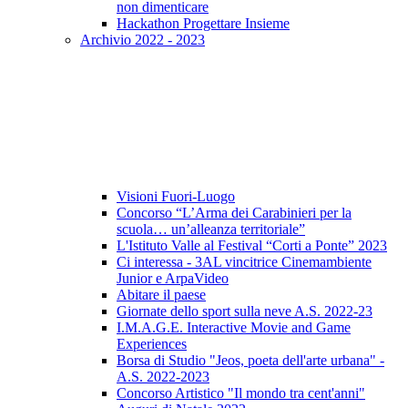
non dimenticare
Hackathon Progettare Insieme
Archivio 2022 - 2023
Visioni Fuori-Luogo
Concorso “L’Arma dei Carabinieri per la
scuola… un’alleanza territoriale”
L'Istituto Valle al Festival “Corti a Ponte” 2023
Ci interessa - 3AL vincitrice Cinemambiente
Junior e ArpaVideo
Abitare il paese
Giornate dello sport sulla neve A.S. 2022-23
I.M.A.G.E. Interactive Movie and Game
Experiences
Borsa di Studio "Jeos, poeta dell'arte urbana" -
A.S. 2022-2023
Concorso Artistico "Il mondo tra cent'anni"