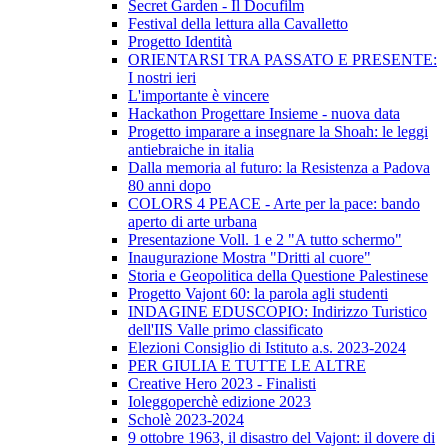
Secret Garden - Il Docufilm
Festival della lettura alla Cavalletto
Progetto Identità
ORIENTARSI TRA PASSATO E PRESENTE:
I nostri ieri
L'importante è vincere
Hackathon Progettare Insieme - nuova data
Progetto imparare a insegnare la Shoah: le leggi
antiebraiche in italia
Dalla memoria al futuro: la Resistenza a Padova
80 anni dopo
COLORS 4 PEACE - Arte per la pace: bando
aperto di arte urbana
Presentazione Voll. 1 e 2 "A tutto schermo"
Inaugurazione Mostra "Dritti al cuore"
Storia e Geopolitica della Questione Palestinese
Progetto Vajont 60: la parola agli studenti
INDAGINE EDUSCOPIO: Indirizzo Turistico
dell'IIS Valle primo classificato
Elezioni Consiglio di Istituto a.s. 2023-2024
PER GIULIA E TUTTE LE ALTRE
Creative Hero 2023 - Finalisti
Ioleggoperchè edizione 2023
Scholè 2023-2024
9 ottobre 1963, il disastro del Vajont: il dovere di