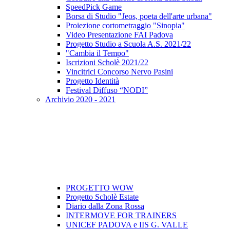
SpeedPick Game
Borsa di Studio "Jeos, poeta dell'arte urbana"
Proiezione cortometraggio "Sinopia"
Video Presentazione FAI Padova
Progetto Studio a Scuola A.S. 2021/22
"Cambia il Tempo"
Iscrizioni Scholè 2021/22
Vincitrici Concorso Nervo Pasini
Progetto Identità
Festival Diffuso “NODI”
Archivio 2020 - 2021
PROGETTO WOW
Progetto Scholè Estate
Diario dalla Zona Rossa
INTERMOVE FOR TRAINERS
UNICEF PADOVA e IIS G. VALLE