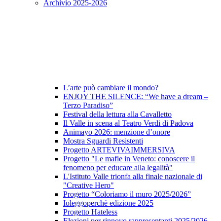
Archivio 2025-2026
L’arte può cambiare il mondo?
ENJOY THE SILENCE: “We have a dream –
Terzo Paradiso”
Festival della lettura alla Cavalletto
Il Valle in scena al Teatro Verdi di Padova
Animayo 2026: menzione d’onore
Mostra Sguardi Resistenti
Progetto ARTEVIVAIMMERSIVA
Progetto "Le mafie in Veneto: conoscere il
fenomeno per educare alla legalità"
L'Istituto Valle trionfa alla finale nazionale di
"Creative Hero"
Progetto “Coloriamo il muro 2025/2026”
Ioleggoperchè edizione 2025
Progetto Hateless
Elezioni per rinnovo rappresentanti 2025/2026