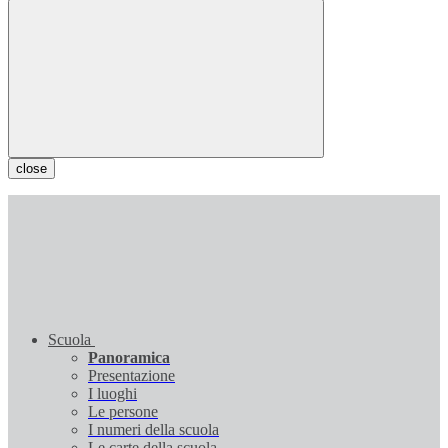
close
Scuola
Panoramica
Presentazione
I luoghi
Le persone
I numeri della scuola
Le carte della scuola