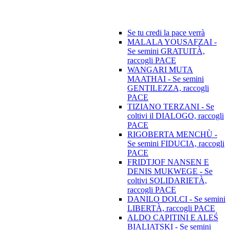
Se tu credi la pace verrà
MALALA YOUSAFZAI -
Se semini GRATUITÀ,
raccogli PACE
WANGARI MUTA
MAATHAI - Se semini
GENTILEZZA, raccogli
PACE
TIZIANO TERZANI - Se
coltivi il DIALOGO, raccogli
PACE
RIGOBERTA MENCHÙ -
Se semini FIDUCIA, raccogli
PACE
FRIDTJOF NANSEN E
DENIS MUKWEGE - Se
coltivi SOLIDARIETÀ,
raccogli PACE
DANILO DOLCI - Se semini
LIBERTÀ, raccogli PACE
ALDO CAPITINI E ALEŚ
BIALIATSKI - Se semini