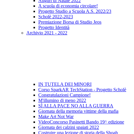
Auguri di Natale 2022
A scuola di economia circolare!
Progetto Studio a Scuola A.S. 2022/23
Scholè 2022-2023
Premiazione Borsa di Studio Jeos
Progetto Identità
Archivio 2021 - 2022
IN TUTELA DEI MINORI
Corso SparkAR TechStation - Progetto Scholè
Congratulazioni Campione!
M'illumino di meno 2022
SÌ ALLA PACE NO ALLA GUERRA
Giornata della memoria vittime della mafia
Make Art Not War
VideoConcorso Pasinetti Bando 19^ edizione
Giornata dei calzini spaiati 2022
Costruire una lezione di storia della Shoah