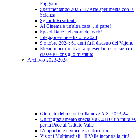
Faggiani
Sperimentando 2025 - L’Arte sperimenta con la
Scienza
Sguardi Resistenti
Al Cinema è un'altra casa... si parte!
Speed Date: nel cuore del web!
Ioleggoperchè edizione 2024
9 ottobre 2024: 61 anni fa il disastro del Vajont.
Elezioni per rinnovo rappresentanti Consigli di
classe e Consiglio d'Istituto
Archivio 2023-2024
Giornate dello sport sulla neve A.S. 2023-24
Un ringraziamento speciale a C0110: un murales
per la Pace all’Istituto Valle
L'importante è vincere - il docufilm
Visioni Multimediali - Il Valle incontra la città