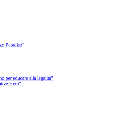
o Paradiso”
o per educare alla legalità"
eative Hero"