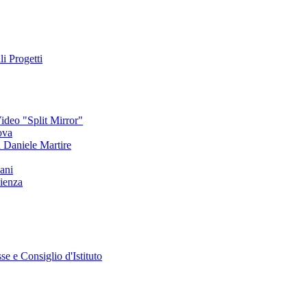
li Progetti
deo "Split Mirror"
ova
an Daniele Martire
ani
ienza
se e Consiglio d'Istituto