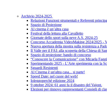
Archivio 2024-2025
Relazioni Funzioni strumentali e Referenti principa
Spazio di Proiezione
Al cinema è un’altra casa
Festival della lettura alla Cavalletto
Giornate dello sport sulla neve A.S. 2024-25
Concorso Accademia VideoMaking 2024/2025 - Vi
Nuova apertura della mostra sulla resistenza a Pad
Il Valle per il FAI: alla scoperta della Chiesa di S
Spazio di proiezione: bando di concorso
“Conoscere la Comunicazione” con Micaela Faggi
Sperimentando 2025 - L’Arte sperimenta con la Sc
Sguardi Resistenti
Al Cinema è un'altra casa... si parte!
Speed Date: nel cuore del web!
Ioleggoperchè edizione 2024
9 ottobre 2024: 61 anni fa il disastro del Vajont.
Elezioni per rinnovo rappresentanti Consigli di clas