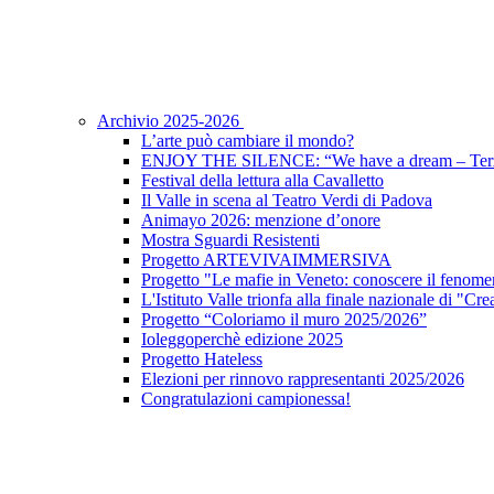
Archivio 2025-2026
L’arte può cambiare il mondo?
ENJOY THE SILENCE: “We have a dream – Terz
Festival della lettura alla Cavalletto
Il Valle in scena al Teatro Verdi di Padova
Animayo 2026: menzione d’onore
Mostra Sguardi Resistenti
Progetto ARTEVIVAIMMERSIVA
Progetto "Le mafie in Veneto: conoscere il fenomen
L'Istituto Valle trionfa alla finale nazionale di "Cr
Progetto “Coloriamo il muro 2025/2026”
Ioleggoperchè edizione 2025
Progetto Hateless
Elezioni per rinnovo rappresentanti 2025/2026
Congratulazioni campionessa!