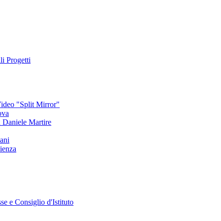
li Progetti
deo "Split Mirror"
ova
an Daniele Martire
ani
ienza
se e Consiglio d'Istituto