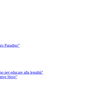
o Paradiso”
o per educare alla legalità"
eative Hero"