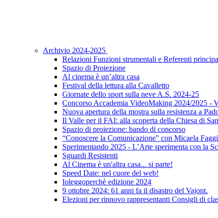
Archivio 2024-2025
Relazioni Funzioni strumentali e Referenti principa
Spazio di Proiezione
Al cinema è un’altra casa
Festival della lettura alla Cavalletto
Giornate dello sport sulla neve A.S. 2024-25
Concorso Accademia VideoMaking 2024/2025 - Vi
Nuova apertura della mostra sulla resistenza a Pad
Il Valle per il FAI: alla scoperta della Chiesa di S
Spazio di proiezione: bando di concorso
“Conoscere la Comunicazione” con Micaela Faggi
Sperimentando 2025 - L’Arte sperimenta con la Sc
Sguardi Resistenti
Al Cinema è un'altra casa... si parte!
Speed Date: nel cuore del web!
Ioleggoperchè edizione 2024
9 ottobre 2024: 61 anni fa il disastro del Vajont.
Elezioni per rinnovo rappresentanti Consigli di clas