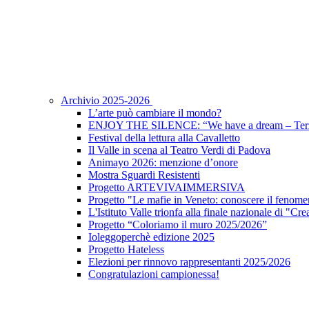
Archivio 2025-2026
L’arte può cambiare il mondo?
ENJOY THE SILENCE: “We have a dream – Terz
Festival della lettura alla Cavalletto
Il Valle in scena al Teatro Verdi di Padova
Animayo 2026: menzione d’onore
Mostra Sguardi Resistenti
Progetto ARTEVIVAIMMERSIVA
Progetto "Le mafie in Veneto: conoscere il fenomen
L'Istituto Valle trionfa alla finale nazionale di "Cr
Progetto “Coloriamo il muro 2025/2026”
Ioleggoperchè edizione 2025
Progetto Hateless
Elezioni per rinnovo rappresentanti 2025/2026
Congratulazioni campionessa!