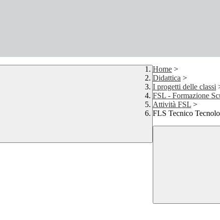
Home
>
Didattica
>
I progetti delle classi
FSL - Formazione Sc
Attività FSL
>
FLS Tecnico Tecnolo