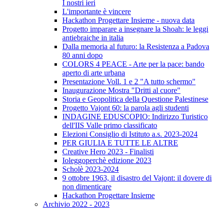
I nostri ieri
L'importante è vincere
Hackathon Progettare Insieme - nuova data
Progetto imparare a insegnare la Shoah: le leggi
antiebraiche in italia
Dalla memoria al futuro: la Resistenza a Padova
80 anni dopo
COLORS 4 PEACE - Arte per la pace: bando
aperto di arte urbana
Presentazione Voll. 1 e 2 "A tutto schermo"
Inaugurazione Mostra "Dritti al cuore"
Storia e Geopolitica della Questione Palestinese
Progetto Vajont 60: la parola agli studenti
INDAGINE EDUSCOPIO: Indirizzo Turistico
dell'IIS Valle primo classificato
Elezioni Consiglio di Istituto a.s. 2023-2024
PER GIULIA E TUTTE LE ALTRE
Creative Hero 2023 - Finalisti
Ioleggoperchè edizione 2023
Scholè 2023-2024
9 ottobre 1963, il disastro del Vajont: il dovere di
non dimenticare
Hackathon Progettare Insieme
Archivio 2022 - 2023