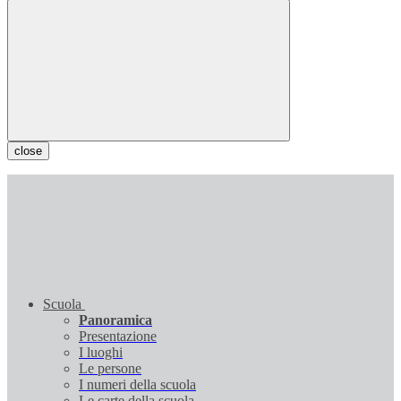
close
Scuola
Panoramica
Presentazione
I luoghi
Le persone
I numeri della scuola
Le carte della scuola