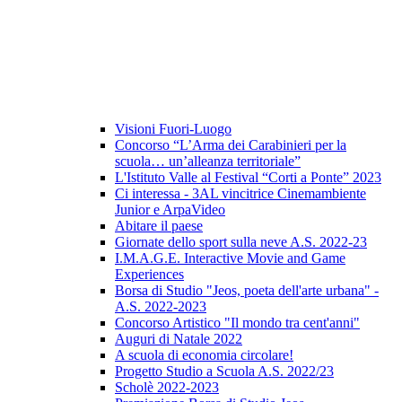
Visioni Fuori-Luogo
Concorso “L’Arma dei Carabinieri per la
scuola… un’alleanza territoriale”
L'Istituto Valle al Festival “Corti a Ponte” 2023
Ci interessa - 3AL vincitrice Cinemambiente
Junior e ArpaVideo
Abitare il paese
Giornate dello sport sulla neve A.S. 2022-23
I.M.A.G.E. Interactive Movie and Game
Experiences
Borsa di Studio "Jeos, poeta dell'arte urbana" -
A.S. 2022-2023
Concorso Artistico "Il mondo tra cent'anni"
Auguri di Natale 2022
A scuola di economia circolare!
Progetto Studio a Scuola A.S. 2022/23
Scholè 2022-2023