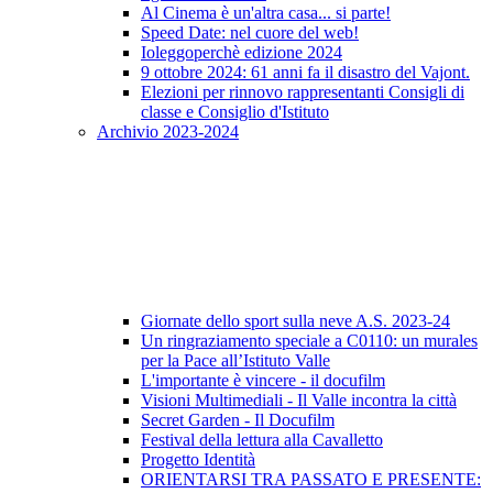
Al Cinema è un'altra casa... si parte!
Speed Date: nel cuore del web!
Ioleggoperchè edizione 2024
9 ottobre 2024: 61 anni fa il disastro del Vajont.
Elezioni per rinnovo rappresentanti Consigli di
classe e Consiglio d'Istituto
Archivio 2023-2024
Giornate dello sport sulla neve A.S. 2023-24
Un ringraziamento speciale a C0110: un murales
per la Pace all’Istituto Valle
L'importante è vincere - il docufilm
Visioni Multimediali - Il Valle incontra la città
Secret Garden - Il Docufilm
Festival della lettura alla Cavalletto
Progetto Identità
ORIENTARSI TRA PASSATO E PRESENTE: