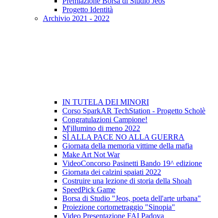
Premiazione Borsa di Studio Jeos
Progetto Identità
Archivio 2021 - 2022
IN TUTELA DEI MINORI
Corso SparkAR TechStation - Progetto Scholè
Congratulazioni Campione!
M'illumino di meno 2022
SÌ ALLA PACE NO ALLA GUERRA
Giornata della memoria vittime della mafia
Make Art Not War
VideoConcorso Pasinetti Bando 19^ edizione
Giornata dei calzini spaiati 2022
Costruire una lezione di storia della Shoah
SpeedPick Game
Borsa di Studio "Jeos, poeta dell'arte urbana"
Proiezione cortometraggio "Sinopia"
Video Presentazione FAI Padova