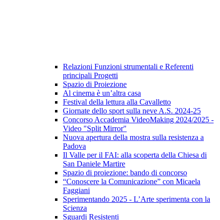
Relazioni Funzioni strumentali e Referenti
principali Progetti
Spazio di Proiezione
Al cinema è un’altra casa
Festival della lettura alla Cavalletto
Giornate dello sport sulla neve A.S. 2024-25
Concorso Accademia VideoMaking 2024/2025 -
Video "Split Mirror"
Nuova apertura della mostra sulla resistenza a
Padova
Il Valle per il FAI: alla scoperta della Chiesa di
San Daniele Martire
Spazio di proiezione: bando di concorso
“Conoscere la Comunicazione” con Micaela
Faggiani
Sperimentando 2025 - L’Arte sperimenta con la
Scienza
Sguardi Resistenti