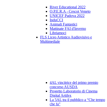
River Educational 2022
O.P.E.R.A - Cescot Veneto
UNICEF Padova 2022
InduCCI
Animali Fantastici
Mattinate FAI d'Inverno
Libriamoci
FLS Liceo Artistico Audiovisivo e
Multimediale
4AL vincitrice del primo premio
concorso AUSDA
Progetto Laboratorio di Cinema
Digital Artifex
La 5AL tra il pubblico a “Che tempo
che fa”