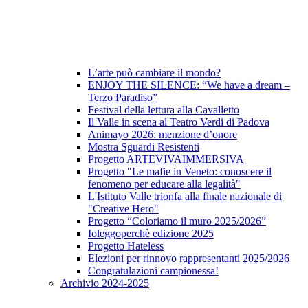
L’arte può cambiare il mondo?
ENJOY THE SILENCE: “We have a dream –
Terzo Paradiso”
Festival della lettura alla Cavalletto
Il Valle in scena al Teatro Verdi di Padova
Animayo 2026: menzione d’onore
Mostra Sguardi Resistenti
Progetto ARTEVIVAIMMERSIVA
Progetto "Le mafie in Veneto: conoscere il
fenomeno per educare alla legalità"
L'Istituto Valle trionfa alla finale nazionale di
"Creative Hero"
Progetto “Coloriamo il muro 2025/2026”
Ioleggoperchè edizione 2025
Progetto Hateless
Elezioni per rinnovo rappresentanti 2025/2026
Congratulazioni campionessa!
Archivio 2024-2025