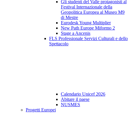
Gli studenti del Valle protagonisti al
Festival Internazionale della
Geopolitica Europea al Museo M9
di Mestre
Eurodesk Young Multiplier
New Path Europe Miformo 2
Stage a Ancenis
FLS Professionale Servizi Culturali e dello
Spettacolo
Calendario Unicef 2026
Abitare il paese
NUSMES
Progetti Europei