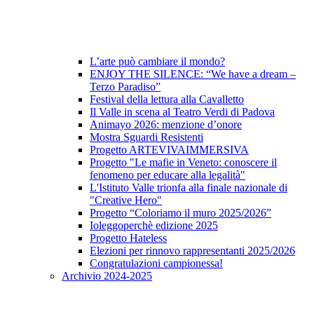
L’arte può cambiare il mondo?
ENJOY THE SILENCE: “We have a dream –
Terzo Paradiso”
Festival della lettura alla Cavalletto
Il Valle in scena al Teatro Verdi di Padova
Animayo 2026: menzione d’onore
Mostra Sguardi Resistenti
Progetto ARTEVIVAIMMERSIVA
Progetto "Le mafie in Veneto: conoscere il
fenomeno per educare alla legalità"
L'Istituto Valle trionfa alla finale nazionale di
"Creative Hero"
Progetto “Coloriamo il muro 2025/2026”
Ioleggoperchè edizione 2025
Progetto Hateless
Elezioni per rinnovo rappresentanti 2025/2026
Congratulazioni campionessa!
Archivio 2024-2025