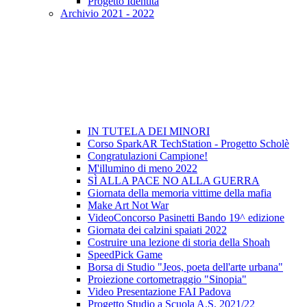
Progetto Identità
Archivio 2021 - 2022
IN TUTELA DEI MINORI
Corso SparkAR TechStation - Progetto Scholè
Congratulazioni Campione!
M'illumino di meno 2022
SÌ ALLA PACE NO ALLA GUERRA
Giornata della memoria vittime della mafia
Make Art Not War
VideoConcorso Pasinetti Bando 19^ edizione
Giornata dei calzini spaiati 2022
Costruire una lezione di storia della Shoah
SpeedPick Game
Borsa di Studio "Jeos, poeta dell'arte urbana"
Proiezione cortometraggio "Sinopia"
Video Presentazione FAI Padova
Progetto Studio a Scuola A.S. 2021/22