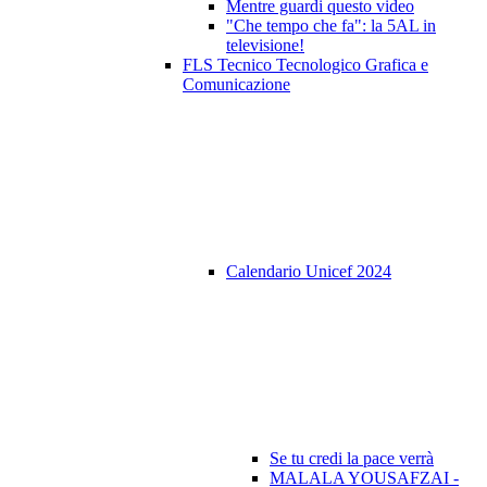
Mentre guardi questo video
"Che tempo che fa": la 5AL in
televisione!
FLS Tecnico Tecnologico Grafica e
Comunicazione
Calendario Unicef 2024
Se tu credi la pace verrà
MALALA YOUSAFZAI -