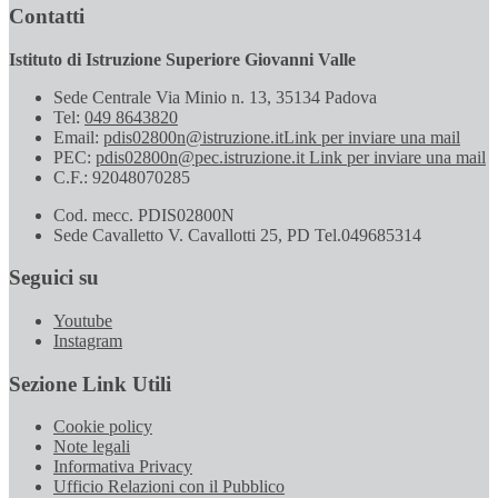
Contatti
Istituto di Istruzione Superiore Giovanni Valle
Sede Centrale Via Minio n. 13, 35134 Padova
Tel:
049 8643820
Email:
pdis02800n@istruzione.it
Link per inviare una mail
PEC:
pdis02800n@pec.istruzione.it
Link per inviare una mail
C.F.: 92048070285
Cod. mecc. PDIS02800N
Sede Cavalletto V. Cavallotti 25, PD Tel.049685314
Seguici su
Youtube
Instagram
Sezione Link Utili
Cookie policy
Note legali
Informativa Privacy
Ufficio Relazioni con il Pubblico