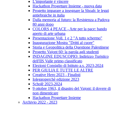
L'importante è vincere
Hackathon Progettare Insieme - nuova data
Progetto imparare a insegnare la Shoah: le leggi
antiebraiche in italia
Dalla memoria al futuro: la Resistenza a Padova
80 anni dopo
COLORS 4 PEACE - Arte per la pace: bando
aperto di arte urbana
Presentazione Voll. 1 e 2 "A tutto schermo"
Inaugurazione Mostra "Dritti al cuore"
Storia e Geopolitica della Questione Palestinese
Progetto Vajont 60: la parola agli studenti
INDAGINE EDUSCOPIO: Indirizzo Turistico
dell'IIS Valle primo classificato
Elezioni Consiglio di Istituto a.s. 2023-2024
PER GIULIA E TUTTE LE ALTRE
Creative Hero 2023 - Finalisti
Ioleggoperchè edizione 2023
Scholè 2023-2024
9 ottobre 1963, il disastro del Vajont: il dovere di
non dimenticare
Hackathon Progettare Insieme
Archivio 2022 - 2023