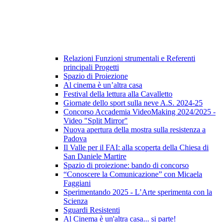
Relazioni Funzioni strumentali e Referenti
principali Progetti
Spazio di Proiezione
Al cinema è un’altra casa
Festival della lettura alla Cavalletto
Giornate dello sport sulla neve A.S. 2024-25
Concorso Accademia VideoMaking 2024/2025 -
Video "Split Mirror"
Nuova apertura della mostra sulla resistenza a
Padova
Il Valle per il FAI: alla scoperta della Chiesa di
San Daniele Martire
Spazio di proiezione: bando di concorso
“Conoscere la Comunicazione” con Micaela
Faggiani
Sperimentando 2025 - L’Arte sperimenta con la
Scienza
Sguardi Resistenti
Al Cinema è un'altra casa... si parte!