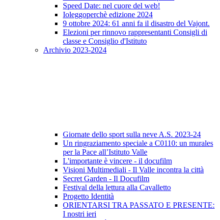
Speed Date: nel cuore del web!
Ioleggoperchè edizione 2024
9 ottobre 2024: 61 anni fa il disastro del Vajont.
Elezioni per rinnovo rappresentanti Consigli di
classe e Consiglio d'Istituto
Archivio 2023-2024
Giornate dello sport sulla neve A.S. 2023-24
Un ringraziamento speciale a C0110: un murales
per la Pace all’Istituto Valle
L'importante è vincere - il docufilm
Visioni Multimediali - Il Valle incontra la città
Secret Garden - Il Docufilm
Festival della lettura alla Cavalletto
Progetto Identità
ORIENTARSI TRA PASSATO E PRESENTE:
I nostri ieri