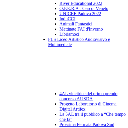
River Educational 2022
O.P.E.R.A - Cescot Veneto
UNICEF Padova 2022
InduCCI
Animali Fantastici
Mattinate FAI d'Inverno
Libriamoci
FLS Liceo Artistico Audiovisivo e
Multimediale
4AL vincitrice del primo premio
concorso AUSDA
Progetto Laboratorio di Cinema
Digital Artifex
La 5AL tra il pubblico a “Che tempo
che fa”
Prossima Fermata Padova Sud