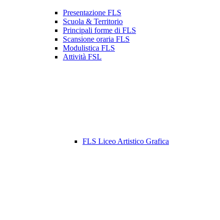
Presentazione FLS
Scuola & Territorio
Principali forme di FLS
Scansione oraria FLS
Modulistica FLS
Attività FSL
FLS Liceo Artistico Grafica