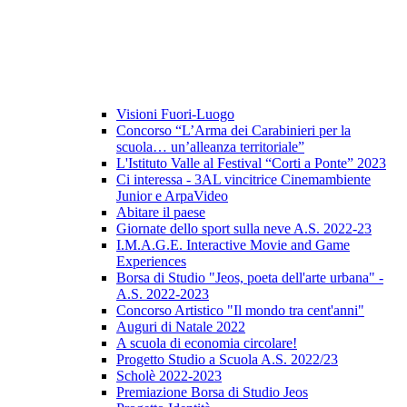
Visioni Fuori-Luogo
Concorso “L’Arma dei Carabinieri per la
scuola… un’alleanza territoriale”
L'Istituto Valle al Festival “Corti a Ponte” 2023
Ci interessa - 3AL vincitrice Cinemambiente
Junior e ArpaVideo
Abitare il paese
Giornate dello sport sulla neve A.S. 2022-23
I.M.A.G.E. Interactive Movie and Game
Experiences
Borsa di Studio "Jeos, poeta dell'arte urbana" -
A.S. 2022-2023
Concorso Artistico "Il mondo tra cent'anni"
Auguri di Natale 2022
A scuola di economia circolare!
Progetto Studio a Scuola A.S. 2022/23
Scholè 2022-2023
Premiazione Borsa di Studio Jeos