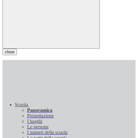
close
Scuola
Panoramica
Presentazione
I luoghi
Le persone
I numeri della scuola
Le carte della scuola