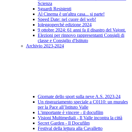
Scienza
Sguardi Resistenti
Al Cinema è un'altra casa... si parte!
Speed Date: nel cuore del web!
Ioleggoperchè edizione 2024
9 ottobre 2024: 61 anni fa il disastro del Vajont.
Elezioni per rinnovo rappresentanti Consigli di
classe e Consiglio d'Istituto
Archivio 2023-2024
Giornate dello sport sulla neve A.S. 2023-24
Un ringraziamento speciale a C0110: un murales
per la Pace all’Istituto Valle
L'importante è vincere - il docufilm
Visioni Multimediali - Il Valle incontra la città
Secret Garden - Il Docufilm
Festival della lettura alla Cavalletto