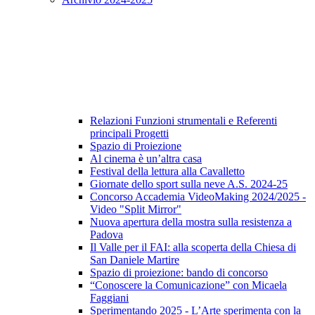
Relazioni Funzioni strumentali e Referenti
principali Progetti
Spazio di Proiezione
Al cinema è un’altra casa
Festival della lettura alla Cavalletto
Giornate dello sport sulla neve A.S. 2024-25
Concorso Accademia VideoMaking 2024/2025 -
Video "Split Mirror"
Nuova apertura della mostra sulla resistenza a
Padova
Il Valle per il FAI: alla scoperta della Chiesa di
San Daniele Martire
Spazio di proiezione: bando di concorso
“Conoscere la Comunicazione” con Micaela
Faggiani
Sperimentando 2025 - L’Arte sperimenta con la