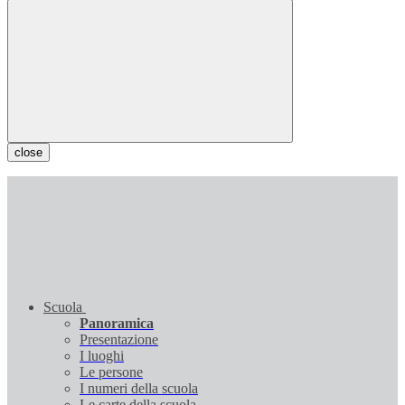
close
Scuola
Panoramica
Presentazione
I luoghi
Le persone
I numeri della scuola
Le carte della scuola