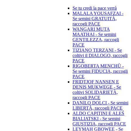
Se tu credi la pace verrà
MALALA YOUSAFZAI -
Se semini GRATUITÀ,
raccogli PACE
WANGARI MUTA
MAATHAI - Se semini
GENTILEZZA, raccogli
PACE
TIZIANO TERZANI - Se
coltivi il DIALOGO, raccogli
PACE
RIGOBERTA MENCHÙ -
Se semini FIDUCIA, raccogli
PACE
FRIDTJOF NANSEN E
DENIS MUKWEGE - Se
coltivi SOLIDARIETÀ,
raccogli PACE
DANILO DOLCI - Se semini
LIBERTÀ, raccogli PACE
ALDO CAPITINI E ALEŚ
BIALIATSKI - Se semini
GIUSTIZIA, raccogli PACE
LEYMAH GBOWEE - Se