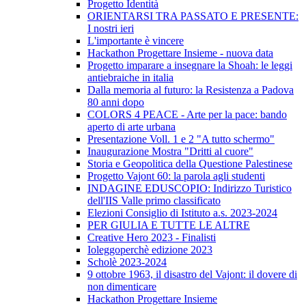
Progetto Identità
ORIENTARSI TRA PASSATO E PRESENTE:
I nostri ieri
L'importante è vincere
Hackathon Progettare Insieme - nuova data
Progetto imparare a insegnare la Shoah: le leggi
antiebraiche in italia
Dalla memoria al futuro: la Resistenza a Padova
80 anni dopo
COLORS 4 PEACE - Arte per la pace: bando
aperto di arte urbana
Presentazione Voll. 1 e 2 "A tutto schermo"
Inaugurazione Mostra "Dritti al cuore"
Storia e Geopolitica della Questione Palestinese
Progetto Vajont 60: la parola agli studenti
INDAGINE EDUSCOPIO: Indirizzo Turistico
dell'IIS Valle primo classificato
Elezioni Consiglio di Istituto a.s. 2023-2024
PER GIULIA E TUTTE LE ALTRE
Creative Hero 2023 - Finalisti
Ioleggoperchè edizione 2023
Scholè 2023-2024
9 ottobre 1963, il disastro del Vajont: il dovere di
non dimenticare
Hackathon Progettare Insieme