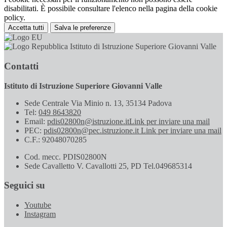
disabilitati. È possibile consultare l'elenco nella pagina della cookie
policy.
Accetta tutti
Salva le preferenze
Istituto di Istruzione Superiore Giovanni Valle
Contatti
Istituto di Istruzione Superiore Giovanni Valle
Sede Centrale Via Minio n. 13, 35134 Padova
Tel:
049 8643820
Email:
pdis02800n@istruzione.it
Link per inviare una mail
PEC:
pdis02800n@pec.istruzione.it
Link per inviare una mail
C.F.: 92048070285
Cod. mecc. PDIS02800N
Sede Cavalletto V. Cavallotti 25, PD Tel.049685314
Seguici su
Youtube
Instagram