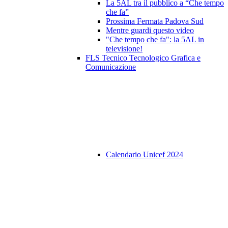
La 5AL tra il pubblico a “Che tempo
che fa”
Prossima Fermata Padova Sud
Mentre guardi questo video
"Che tempo che fa": la 5AL in
televisione!
FLS Tecnico Tecnologico Grafica e
Comunicazione
Calendario Unicef 2024