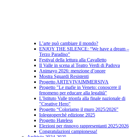
L’arte può cambiare il mondo?
ENJOY THE SILENCE: “We have a dream –
Terzo Paradiso”
Festival della lettura alla Cavalletto
Il Valle in scena al Teatro Verdi di Padova
Animayo 2026: menzione d’onore
Mostra Sguardi Resistenti
Progetto ARTEVIVAIMMERSIVA
Progetto "Le mafie in Veneto: conoscere il
fenomeno per educare alla legalità"
L'Istituto Valle trionfa alla finale nazionale di
"Creative Hero"
Progetto “Coloriamo il muro 2025/2026”
Ioleggoperchè edizione 2025
Progetto Hateless
Elezioni per rinnovo rappresentanti 2025/2026
Congratulazioni campionessa!
Archivio 2024-2025