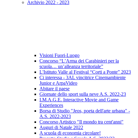
Archivio 2022 - 2023
Visioni Fuori-Luogo
Concorso “L’Arma dei Carabinieri per la
scuola… un’alleanza territoriale”
L'Istituto Valle al Festival “Corti a Ponte” 2023
Ci interessa - 3AL vincitrice Cinemambiente
Junior e ArpaVideo
Abitare il paese
Giornate dello sport sulla neve A.S. 2022-23
I.M.A.G.E. Interactive Movie and Game
Experiences
Borsa di Studio "Jeos, poeta dell'arte urbana" -
A.S. 2022-2023
Concorso Artistico "Il mondo tra cent'anni"
Auguri di Natale 2022
A scuola di economia circolare!