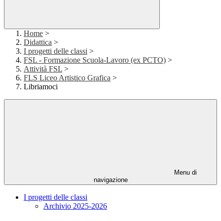
Home
>
Didattica
>
I progetti delle classi
>
FSL - Formazione Scuola-Lavoro (ex PCTO)
>
Attività FSL
>
FLS Liceo Artistico Grafica
>
Libriamoci
Menu di
navigazione
I progetti delle classi
Archivio 2025-2026