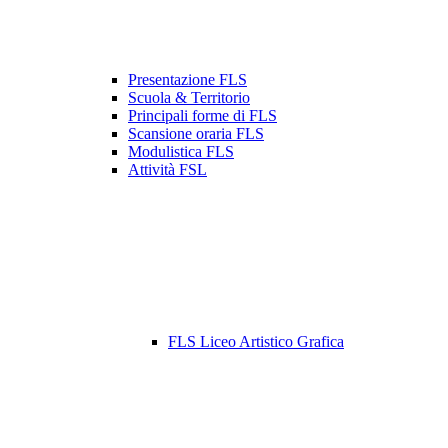
Presentazione FLS
Scuola & Territorio
Principali forme di FLS
Scansione oraria FLS
Modulistica FLS
Attività FSL
FLS Liceo Artistico Grafica