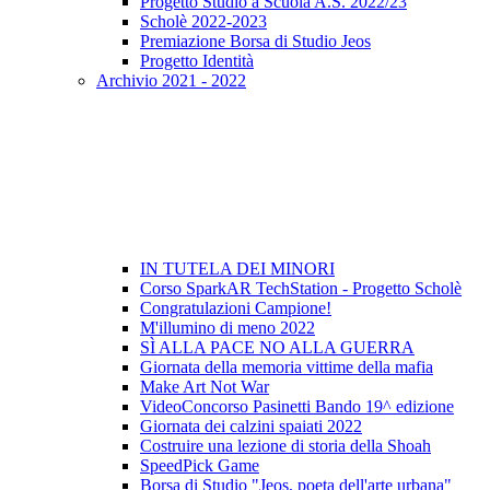
Progetto Studio a Scuola A.S. 2022/23
Scholè 2022-2023
Premiazione Borsa di Studio Jeos
Progetto Identità
Archivio 2021 - 2022
IN TUTELA DEI MINORI
Corso SparkAR TechStation - Progetto Scholè
Congratulazioni Campione!
M'illumino di meno 2022
SÌ ALLA PACE NO ALLA GUERRA
Giornata della memoria vittime della mafia
Make Art Not War
VideoConcorso Pasinetti Bando 19^ edizione
Giornata dei calzini spaiati 2022
Costruire una lezione di storia della Shoah
SpeedPick Game
Borsa di Studio "Jeos, poeta dell'arte urbana"