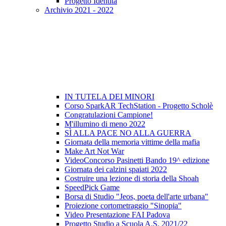
Progetto Identità
Archivio 2021 - 2022
IN TUTELA DEI MINORI
Corso SparkAR TechStation - Progetto Scholè
Congratulazioni Campione!
M'illumino di meno 2022
SÌ ALLA PACE NO ALLA GUERRA
Giornata della memoria vittime della mafia
Make Art Not War
VideoConcorso Pasinetti Bando 19^ edizione
Giornata dei calzini spaiati 2022
Costruire una lezione di storia della Shoah
SpeedPick Game
Borsa di Studio "Jeos, poeta dell'arte urbana"
Proiezione cortometraggio "Sinopia"
Video Presentazione FAI Padova
Progetto Studio a Scuola A.S. 2021/22