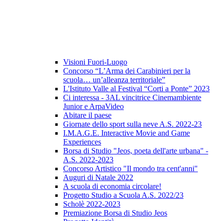
Visioni Fuori-Luogo
Concorso “L’Arma dei Carabinieri per la
scuola… un’alleanza territoriale”
L'Istituto Valle al Festival “Corti a Ponte” 2023
Ci interessa - 3AL vincitrice Cinemambiente
Junior e ArpaVideo
Abitare il paese
Giornate dello sport sulla neve A.S. 2022-23
I.M.A.G.E. Interactive Movie and Game
Experiences
Borsa di Studio "Jeos, poeta dell'arte urbana" -
A.S. 2022-2023
Concorso Artistico "Il mondo tra cent'anni"
Auguri di Natale 2022
A scuola di economia circolare!
Progetto Studio a Scuola A.S. 2022/23
Scholè 2022-2023
Premiazione Borsa di Studio Jeos