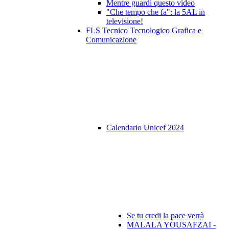
Mentre guardi questo video
"Che tempo che fa": la 5AL in
televisione!
FLS Tecnico Tecnologico Grafica e
Comunicazione
Calendario Unicef 2024
Se tu credi la pace verrà
MALALA YOUSAFZAI -