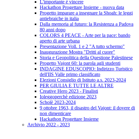
L'importante è vincere
Hackathon Progettare Insieme - nuova data
Progetto imparare a insegnare la Shoah: le leggi
antiebraiche in italia
Dalla memoria al futuro: la Resistenza a Padova
80 anni dopo
COLORS 4 PEACE - Arte per la pace: bando
aperto di arte urbana
Presentazione Voll. 1 e 2 "A tutto schermo"
Inaugurazione Mostra "Dritti al cuore"
Storia e Geopolitica della Questione Palestinese
Progetto Vajont 60: la parola agli studenti
INDAGINE EDUSCOPIO: Indirizzo Turistico
dell'IIS Valle primo classificato
Elezioni Consiglio di Istituto a.s. 2023-2024
PER GIULIA E TUTTE LE ALTRE
Creative Hero 2023 - Finalisti
Ioleggoperchè edizione 2023
Scholè 2023-2024
9 ottobre 1963, il disastro del Vajont: il dovere di
non dimenticare
Hackathon Progettare Insieme
Archivio 2022 - 2023