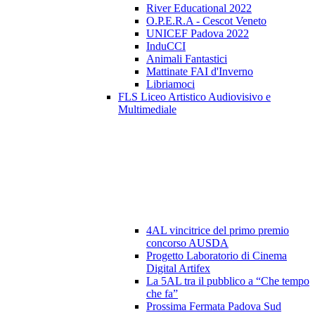
River Educational 2022
O.P.E.R.A - Cescot Veneto
UNICEF Padova 2022
InduCCI
Animali Fantastici
Mattinate FAI d'Inverno
Libriamoci
FLS Liceo Artistico Audiovisivo e
Multimediale
4AL vincitrice del primo premio
concorso AUSDA
Progetto Laboratorio di Cinema
Digital Artifex
La 5AL tra il pubblico a “Che tempo
che fa”
Prossima Fermata Padova Sud