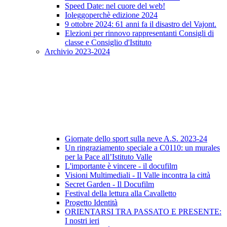
Speed Date: nel cuore del web!
Ioleggoperchè edizione 2024
9 ottobre 2024: 61 anni fa il disastro del Vajont.
Elezioni per rinnovo rappresentanti Consigli di
classe e Consiglio d'Istituto
Archivio 2023-2024
Giornate dello sport sulla neve A.S. 2023-24
Un ringraziamento speciale a C0110: un murales
per la Pace all’Istituto Valle
L'importante è vincere - il docufilm
Visioni Multimediali - Il Valle incontra la città
Secret Garden - Il Docufilm
Festival della lettura alla Cavalletto
Progetto Identità
ORIENTARSI TRA PASSATO E PRESENTE:
I nostri ieri