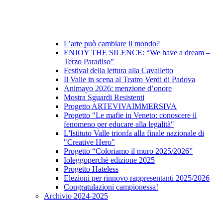
L’arte può cambiare il mondo?
ENJOY THE SILENCE: “We have a dream –
Terzo Paradiso”
Festival della lettura alla Cavalletto
Il Valle in scena al Teatro Verdi di Padova
Animayo 2026: menzione d’onore
Mostra Sguardi Resistenti
Progetto ARTEVIVAIMMERSIVA
Progetto "Le mafie in Veneto: conoscere il
fenomeno per educare alla legalità"
L'Istituto Valle trionfa alla finale nazionale di
"Creative Hero"
Progetto “Coloriamo il muro 2025/2026”
Ioleggoperchè edizione 2025
Progetto Hateless
Elezioni per rinnovo rappresentanti 2025/2026
Congratulazioni campionessa!
Archivio 2024-2025