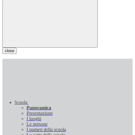
close
Scuola
Panoramica
Presentazione
I luoghi
Le persone
I numeri della scuola
Le carte della scuola