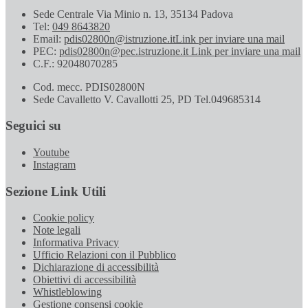
Sede Centrale Via Minio n. 13, 35134 Padova
Tel:
049 8643820
Email:
pdis02800n@istruzione.it
Link per inviare una mail
PEC:
pdis02800n@pec.istruzione.it
Link per inviare una mail
C.F.: 92048070285
Cod. mecc. PDIS02800N
Sede Cavalletto V. Cavallotti 25, PD Tel.049685314
Seguici su
Youtube
Instagram
Sezione Link Utili
Cookie policy
Note legali
Informativa Privacy
Ufficio Relazioni con il Pubblico
Dichiarazione di accessibilità
Obiettivi di accessibilità
Whistleblowing
Gestione consensi cookie