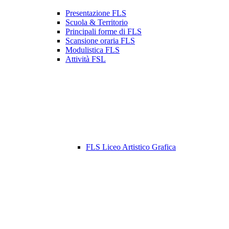
Presentazione FLS
Scuola & Territorio
Principali forme di FLS
Scansione oraria FLS
Modulistica FLS
Attività FSL
FLS Liceo Artistico Grafica