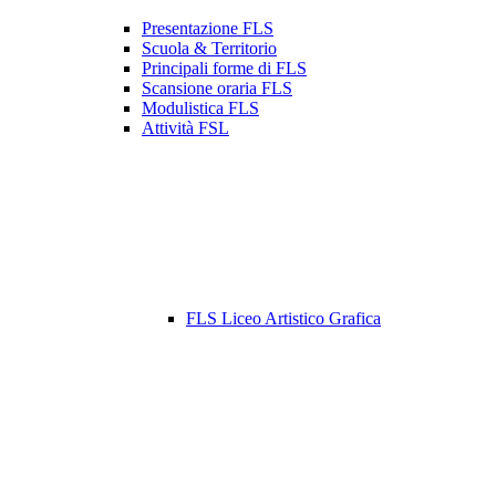
Presentazione FLS
Scuola & Territorio
Principali forme di FLS
Scansione oraria FLS
Modulistica FLS
Attività FSL
FLS Liceo Artistico Grafica