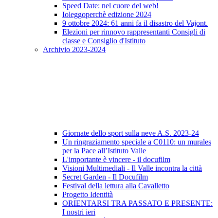
Speed Date: nel cuore del web!
Ioleggoperchè edizione 2024
9 ottobre 2024: 61 anni fa il disastro del Vajont.
Elezioni per rinnovo rappresentanti Consigli di
classe e Consiglio d'Istituto
Archivio 2023-2024
Giornate dello sport sulla neve A.S. 2023-24
Un ringraziamento speciale a C0110: un murales
per la Pace all’Istituto Valle
L'importante è vincere - il docufilm
Visioni Multimediali - Il Valle incontra la città
Secret Garden - Il Docufilm
Festival della lettura alla Cavalletto
Progetto Identità
ORIENTARSI TRA PASSATO E PRESENTE:
I nostri ieri