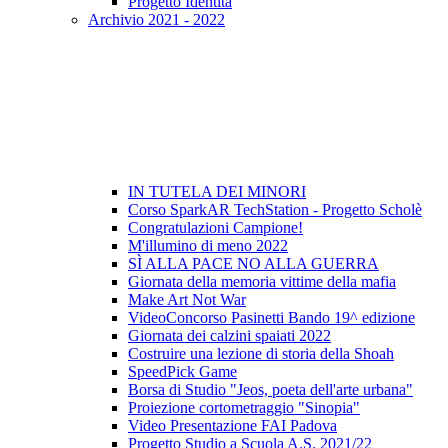
Progetto Identità
Archivio 2021 - 2022
IN TUTELA DEI MINORI
Corso SparkAR TechStation - Progetto Scholè
Congratulazioni Campione!
M'illumino di meno 2022
SÌ ALLA PACE NO ALLA GUERRA
Giornata della memoria vittime della mafia
Make Art Not War
VideoConcorso Pasinetti Bando 19^ edizione
Giornata dei calzini spaiati 2022
Costruire una lezione di storia della Shoah
SpeedPick Game
Borsa di Studio "Jeos, poeta dell'arte urbana"
Proiezione cortometraggio "Sinopia"
Video Presentazione FAI Padova
Progetto Studio a Scuola A.S. 2021/22