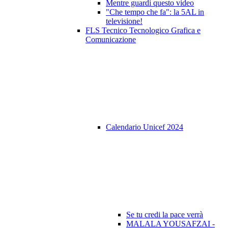
Mentre guardi questo video
"Che tempo che fa": la 5AL in
televisione!
FLS Tecnico Tecnologico Grafica e
Comunicazione
Calendario Unicef 2024
Se tu credi la pace verrà
MALALA YOUSAFZAI -