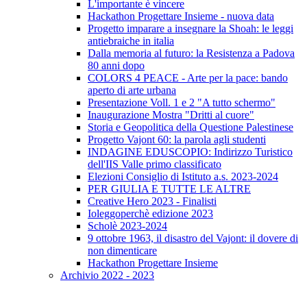
L'importante è vincere
Hackathon Progettare Insieme - nuova data
Progetto imparare a insegnare la Shoah: le leggi
antiebraiche in italia
Dalla memoria al futuro: la Resistenza a Padova
80 anni dopo
COLORS 4 PEACE - Arte per la pace: bando
aperto di arte urbana
Presentazione Voll. 1 e 2 "A tutto schermo"
Inaugurazione Mostra "Dritti al cuore"
Storia e Geopolitica della Questione Palestinese
Progetto Vajont 60: la parola agli studenti
INDAGINE EDUSCOPIO: Indirizzo Turistico
dell'IIS Valle primo classificato
Elezioni Consiglio di Istituto a.s. 2023-2024
PER GIULIA E TUTTE LE ALTRE
Creative Hero 2023 - Finalisti
Ioleggoperchè edizione 2023
Scholè 2023-2024
9 ottobre 1963, il disastro del Vajont: il dovere di
non dimenticare
Hackathon Progettare Insieme
Archivio 2022 - 2023