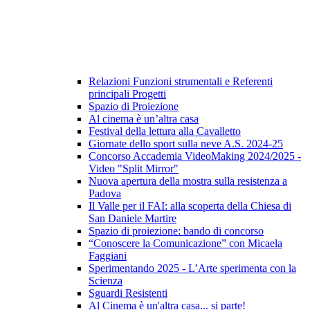
Relazioni Funzioni strumentali e Referenti
principali Progetti
Spazio di Proiezione
Al cinema è un’altra casa
Festival della lettura alla Cavalletto
Giornate dello sport sulla neve A.S. 2024-25
Concorso Accademia VideoMaking 2024/2025 -
Video "Split Mirror"
Nuova apertura della mostra sulla resistenza a
Padova
Il Valle per il FAI: alla scoperta della Chiesa di
San Daniele Martire
Spazio di proiezione: bando di concorso
“Conoscere la Comunicazione” con Micaela
Faggiani
Sperimentando 2025 - L’Arte sperimenta con la
Scienza
Sguardi Resistenti
Al Cinema è un'altra casa... si parte!