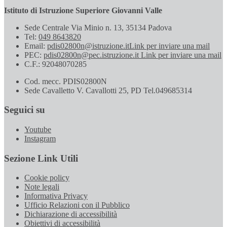
Istituto di Istruzione Superiore Giovanni Valle
Sede Centrale Via Minio n. 13, 35134 Padova
Tel:
049 8643820
Email:
pdis02800n@istruzione.it
Link per inviare una mail
PEC:
pdis02800n@pec.istruzione.it
Link per inviare una mail
C.F.: 92048070285
Cod. mecc. PDIS02800N
Sede Cavalletto V. Cavallotti 25, PD Tel.049685314
Seguici su
Youtube
Instagram
Sezione Link Utili
Cookie policy
Note legali
Informativa Privacy
Ufficio Relazioni con il Pubblico
Dichiarazione di accessibilità
Obiettivi di accessibilità