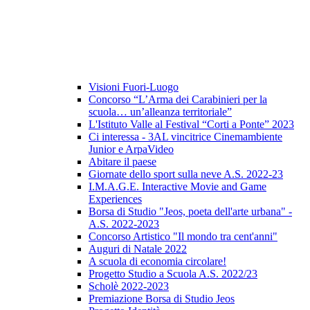
Visioni Fuori-Luogo
Concorso “L’Arma dei Carabinieri per la
scuola… un’alleanza territoriale”
L'Istituto Valle al Festival “Corti a Ponte” 2023
Ci interessa - 3AL vincitrice Cinemambiente
Junior e ArpaVideo
Abitare il paese
Giornate dello sport sulla neve A.S. 2022-23
I.M.A.G.E. Interactive Movie and Game
Experiences
Borsa di Studio "Jeos, poeta dell'arte urbana" -
A.S. 2022-2023
Concorso Artistico "Il mondo tra cent'anni"
Auguri di Natale 2022
A scuola di economia circolare!
Progetto Studio a Scuola A.S. 2022/23
Scholè 2022-2023
Premiazione Borsa di Studio Jeos