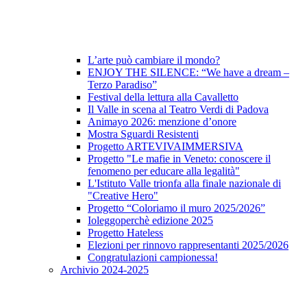
L’arte può cambiare il mondo?
ENJOY THE SILENCE: “We have a dream –
Terzo Paradiso”
Festival della lettura alla Cavalletto
Il Valle in scena al Teatro Verdi di Padova
Animayo 2026: menzione d’onore
Mostra Sguardi Resistenti
Progetto ARTEVIVAIMMERSIVA
Progetto "Le mafie in Veneto: conoscere il
fenomeno per educare alla legalità"
L'Istituto Valle trionfa alla finale nazionale di
"Creative Hero"
Progetto “Coloriamo il muro 2025/2026”
Ioleggoperchè edizione 2025
Progetto Hateless
Elezioni per rinnovo rappresentanti 2025/2026
Congratulazioni campionessa!
Archivio 2024-2025