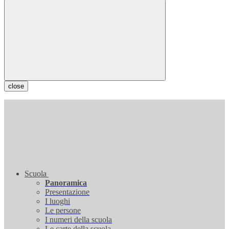
close
Scuola
Panoramica
Presentazione
I luoghi
Le persone
I numeri della scuola
Le carte della scuola