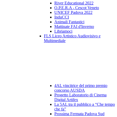
River Educational 2022
O.P.E.R.A - Cescot Veneto
UNICEF Padova 2022
InduCCI
Animali Fantastici
Mattinate FAI d'Inverno
Libriamoci
FLS Liceo Artistico Audiovisivo e
Multimediale
4AL vincitrice del primo premio
concorso AUSDA
Progetto Laboratorio di Cinema
Digital Artifex
La 5AL tra il pubblico a “Che tempo
che fa”
Prossima Fermata Padova Sud