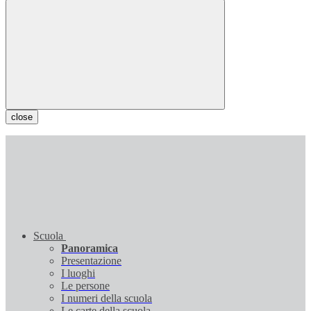
close
Scuola
Panoramica
Presentazione
I luoghi
Le persone
I numeri della scuola
Le carte della scuola