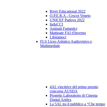
River Educational 2022
O.P.E.R.A - Cescot Veneto
UNICEF Padova 2022
InduCCI
Animali Fantastici
Mattinate FAI d'Inverno
Libriamoci
FLS Liceo Artistico Audiovisivo e
Multimediale
4AL vincitrice del primo premio
concorso AUSDA
Progetto Laboratorio di Cinema
Digital Artifex
La 5AL tra il pubblico a “Che tempo