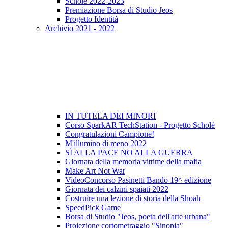
Scholè 2022-2023
Premiazione Borsa di Studio Jeos
Progetto Identità
Archivio 2021 - 2022
IN TUTELA DEI MINORI
Corso SparkAR TechStation - Progetto Scholè
Congratulazioni Campione!
M'illumino di meno 2022
SÌ ALLA PACE NO ALLA GUERRA
Giornata della memoria vittime della mafia
Make Art Not War
VideoConcorso Pasinetti Bando 19^ edizione
Giornata dei calzini spaiati 2022
Costruire una lezione di storia della Shoah
SpeedPick Game
Borsa di Studio "Jeos, poeta dell'arte urbana"
Proiezione cortometraggio "Sinopia"