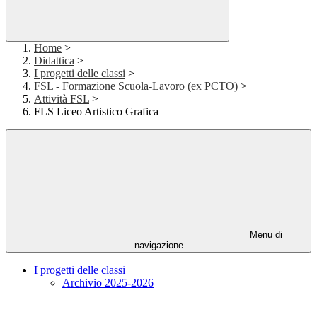
Home
>
Didattica
>
I progetti delle classi
>
FSL - Formazione Scuola-Lavoro (ex PCTO)
>
Attività FSL
>
FLS Liceo Artistico Grafica
Menu di
navigazione
I progetti delle classi
Archivio 2025-2026