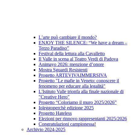
L’arte può cambiare il mondo?
ENJOY THE SILENCE: “We have a dream –
Terzo Paradiso”
Festival della lettura alla Cavalletto
Il Valle in scena al Teatro Verdi di Padova
Animayo 2026: menzione d’onore
Mostra Sguardi Resistenti
Progetto ARTEVIVAIMMERSIVA
Progetto "Le mafie in Veneto: conoscere il
fenomeno per educare alla legalità"
L'Istituto Valle trionfa alla finale nazionale di
"Creative Hero"
Progetto “Coloriamo il muro 2025/2026”
Ioleggoperchè edizione 2025
Progetto Hateless
Elezioni per rinnovo rappresentanti 2025/2026
Congratulazioni campionessa!
Archivio 2024-2025