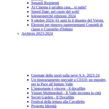
Sguardi Resistenti
Al Cinema è un'altra casa... si parte!
Speed Date: nel cuore del web!
Ioleggoperchè edizione 2024
9 ottobre 2024: 61 anni fa il disastro del Vajont.
Elezioni per rinnovo rappresentanti Consigli di
classe e Consiglio d'Istituto
Archivio 2023-2024
Giornate dello sport sulla neve A.S. 2023-24
Un ringraziamento speciale a C0110: un murales
per la Pace all’Istituto Valle
L'importante è vincere - il docufilm
Visioni Multimediali - Il Valle incontra la città
Secret Garden - Il Docufilm
Festival della lettura alla Cavalletto
Progetto Identità