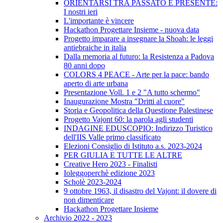
ORIENTARSI TRA PASSATO E PRESENTE:
I nostri ieri
L'importante è vincere
Hackathon Progettare Insieme - nuova data
Progetto imparare a insegnare la Shoah: le leggi
antiebraiche in italia
Dalla memoria al futuro: la Resistenza a Padova
80 anni dopo
COLORS 4 PEACE - Arte per la pace: bando
aperto di arte urbana
Presentazione Voll. 1 e 2 "A tutto schermo"
Inaugurazione Mostra "Dritti al cuore"
Storia e Geopolitica della Questione Palestinese
Progetto Vajont 60: la parola agli studenti
INDAGINE EDUSCOPIO: Indirizzo Turistico
dell'IIS Valle primo classificato
Elezioni Consiglio di Istituto a.s. 2023-2024
PER GIULIA E TUTTE LE ALTRE
Creative Hero 2023 - Finalisti
Ioleggoperchè edizione 2023
Scholè 2023-2024
9 ottobre 1963, il disastro del Vajont: il dovere di
non dimenticare
Hackathon Progettare Insieme
Archivio 2022 - 2023