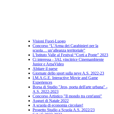
Visioni Fuori-Luogo
Concorso “L’Arma dei Carabinieri per la
scuola… un’alleanza territoriale”
L'Istituto Valle al Festival “Corti a Ponte” 2023
Ci interessa - 3AL vincitrice Cinemambiente
Junior e ArpaVideo
Abitare il paese
Giornate dello sport sulla neve A.S. 2022-23
I.M.A.G.E. Interactive Movie and Game
Experiences
Borsa di Studio "Jeos, poeta dell'arte urbana" -
A.S. 2022-2023
Concorso Artistico "Il mondo tra cent'anni"
Auguri di Natale 2022
A scuola di economia circolare!
Progetto Studio a Scuola A.S. 2022/23