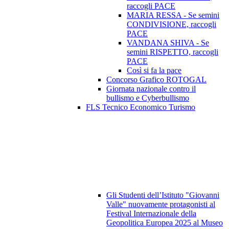
raccogli PACE
MARIA RESSA - Se semini
CONDIVISIONE, raccogli
PACE
VANDANA SHIVA - Se
semini RISPETTO, raccogli
PACE
Così si fa la pace
Concorso Grafico ROTOGAL
Giornata nazionale contro il
bullismo e Cyberbullismo
FLS Tecnico Economico Turismo
Gli Studenti dell’Istituto "Giovanni
Valle" nuovamente protagonisti al
Festival Internazionale della
Geopolitica Europea 2025 al Museo