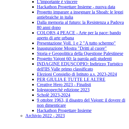
L'importante è vincere
Hackathon Progettare Insieme - nuova data
Progetto imparare a insegnare la Shoah: le leggi
antiebraiche in italia
Dalla memoria al futuro: la Resistenza a Padova
80 anni dopo
COLORS 4 PEACE - Arte per la pace: bando
aperto di arte urbana
Presentazione Voll. 1 e 2 "A tutto schermo"
Inaugurazione Mostra "Dritti al cuore"
Storia e Geopolitica della Questione Palestinese
Progetto Vajont 60: la parola agli studenti
INDAGINE EDUSCOPIO: Indirizzo Turistico
dell'IIS Valle primo classificato
Elezioni Consiglio di Istituto a.s. 2023-2024
PER GIULIA E TUTTE LE ALTRE
Creative Hero 2023 - Finalisti
Ioleggoperchè edizione 2023
Scholè 2023-2024
9 ottobre 1963, il disastro del Vajont: il dovere di
non dimenticare
Hackathon Progettare Insieme
Archivio 2022 - 2023