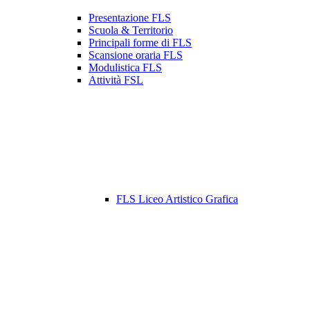
Presentazione FLS
Scuola & Territorio
Principali forme di FLS
Scansione oraria FLS
Modulistica FLS
Attività FSL
FLS Liceo Artistico Grafica