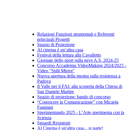
Relazioni Funzioni strumentali e Referenti
principali Progetti
Spazio di Proiezione
Al cinema è un’altra casa
Festival della lettura alla Cavalletto
Giornate dello sport sulla neve A.S. 2024-25
Concorso Accademia VideoMaking 2024/2025 -
Video "Split Mirror"
Nuova apertura della mostra sulla resistenza a
Padova
Il Valle per il FAI: alla scoperta della Chiesa di
San Daniele Martire
Spazio di proiezione: bando di concorso
“Conoscere la Comunicazione” con Micaela
Faggiani
Sperimentando 2025 - L’Arte sperimenta con la
Scienza
Sguardi Resistenti
Al Cinema è un'altra casa... si parte!