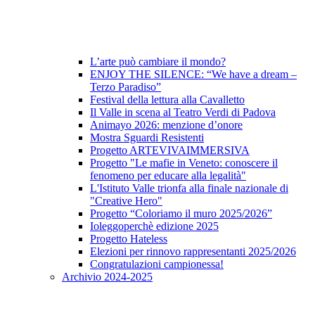
L’arte può cambiare il mondo?
ENJOY THE SILENCE: “We have a dream –
Terzo Paradiso”
Festival della lettura alla Cavalletto
Il Valle in scena al Teatro Verdi di Padova
Animayo 2026: menzione d’onore
Mostra Sguardi Resistenti
Progetto ARTEVIVAIMMERSIVA
Progetto "Le mafie in Veneto: conoscere il
fenomeno per educare alla legalità"
L'Istituto Valle trionfa alla finale nazionale di
"Creative Hero"
Progetto “Coloriamo il muro 2025/2026”
Ioleggoperchè edizione 2025
Progetto Hateless
Elezioni per rinnovo rappresentanti 2025/2026
Congratulazioni campionessa!
Archivio 2024-2025