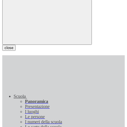
close
Scuola
Panoramica
Presentazione
I luoghi
Le persone
I numeri della scuola
Le carte della scuola