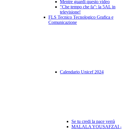
Mentre guardi questo video
"Che tempo che fa": la 5AL in
televisione!
FLS Tecnico Tecnologico Grafica e
Comunicazione
Calendario Unicef 2024
Se tu credi la pace verrà
MALALA YOUSAFZAI -