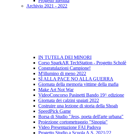
Progetto Identità
Archivio 2021 - 2022
IN TUTELA DEI MINORI
Corso SparkAR TechStation - Progetto Scholè
Congratulazioni Campione!
M'illumino di meno 2022
SÌ ALLA PACE NO ALLA GUERRA
Giornata della memoria vittime della mafia
Make Art Not War
VideoConcorso Pasinetti Bando 19^ edizione
Giornata dei calzini spaiati 2022
Costruire una lezione di storia della Shoah
SpeedPick Game
Borsa di Studio "Jeos, poeta dell'arte urbana"
Proiezione cortometraggio "Sinopia"
Video Presentazione FAI Padova
Progetto Studio a Scuola A.S. 2021/22