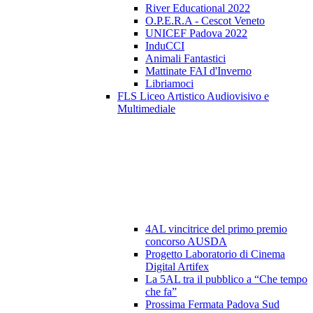
River Educational 2022
O.P.E.R.A - Cescot Veneto
UNICEF Padova 2022
InduCCI
Animali Fantastici
Mattinate FAI d'Inverno
Libriamoci
FLS Liceo Artistico Audiovisivo e
Multimediale
4AL vincitrice del primo premio
concorso AUSDA
Progetto Laboratorio di Cinema
Digital Artifex
La 5AL tra il pubblico a “Che tempo
che fa”
Prossima Fermata Padova Sud