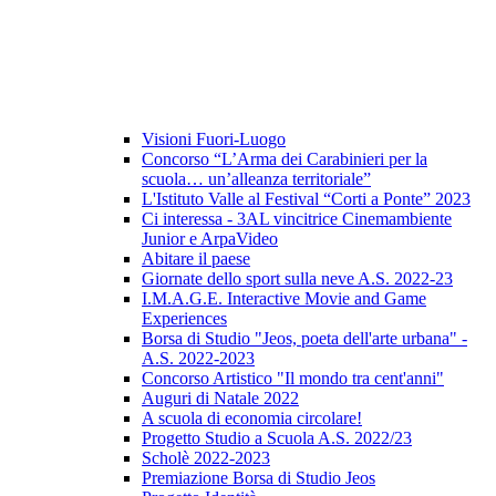
Visioni Fuori-Luogo
Concorso “L’Arma dei Carabinieri per la
scuola… un’alleanza territoriale”
L'Istituto Valle al Festival “Corti a Ponte” 2023
Ci interessa - 3AL vincitrice Cinemambiente
Junior e ArpaVideo
Abitare il paese
Giornate dello sport sulla neve A.S. 2022-23
I.M.A.G.E. Interactive Movie and Game
Experiences
Borsa di Studio "Jeos, poeta dell'arte urbana" -
A.S. 2022-2023
Concorso Artistico "Il mondo tra cent'anni"
Auguri di Natale 2022
A scuola di economia circolare!
Progetto Studio a Scuola A.S. 2022/23
Scholè 2022-2023
Premiazione Borsa di Studio Jeos