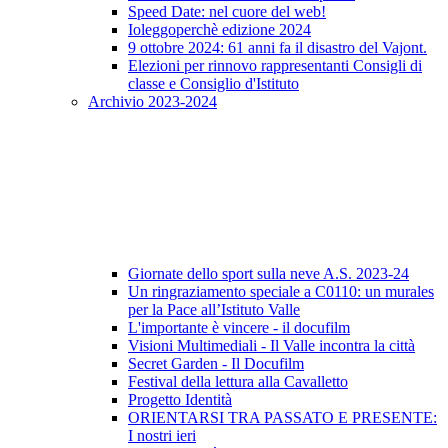
Speed Date: nel cuore del web!
Ioleggoperchè edizione 2024
9 ottobre 2024: 61 anni fa il disastro del Vajont.
Elezioni per rinnovo rappresentanti Consigli di
classe e Consiglio d'Istituto
Archivio 2023-2024
Giornate dello sport sulla neve A.S. 2023-24
Un ringraziamento speciale a C0110: un murales
per la Pace all’Istituto Valle
L'importante è vincere - il docufilm
Visioni Multimediali - Il Valle incontra la città
Secret Garden - Il Docufilm
Festival della lettura alla Cavalletto
Progetto Identità
ORIENTARSI TRA PASSATO E PRESENTE:
I nostri ieri