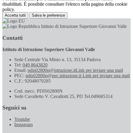
disabilitati. È possibile consultare l'elenco nella pagina della cookie
policy.
Accetta tutti
Salva le preferenze
Istituto di Istruzione Superiore Giovanni Valle
Contatti
Istituto di Istruzione Superiore Giovanni Valle
Sede Centrale Via Minio n. 13, 35134 Padova
Tel:
049 8643820
Email:
pdis02800n@istruzione.it
Link per inviare una mail
PEC:
pdis02800n@pec.istruzione.it
Link per inviare una mail
C.F.: 92048070285
Cod. mecc. PDIS02800N
Sede Cavalletto V. Cavallotti 25, PD Tel.049685314
Seguici su
Youtube
Instagram