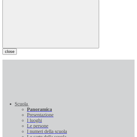
close
Scuola
Panoramica
Presentazione
I luoghi
Le persone
I numeri della scuola
Le carte della scuola