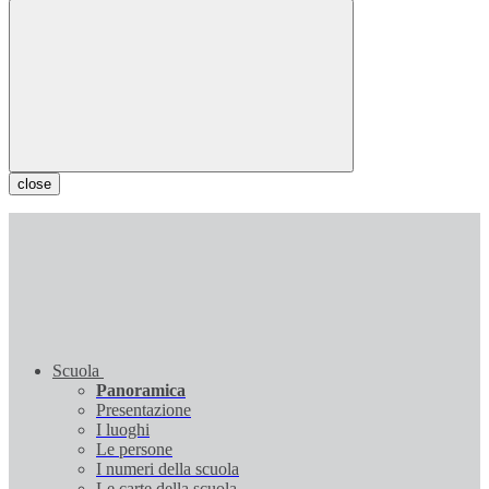
close
Scuola
Panoramica
Presentazione
I luoghi
Le persone
I numeri della scuola
Le carte della scuola