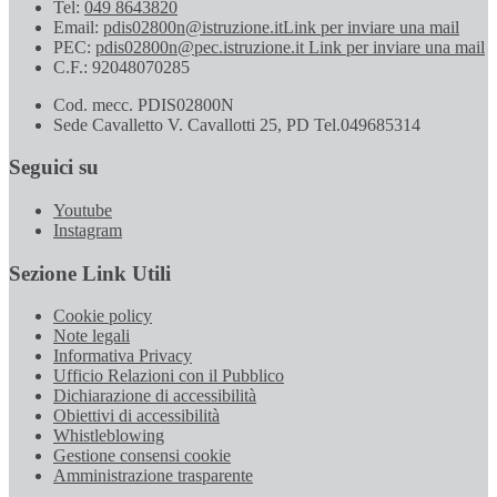
Tel:
049 8643820
Email:
pdis02800n@istruzione.it
Link per inviare una mail
PEC:
pdis02800n@pec.istruzione.it
Link per inviare una mail
C.F.: 92048070285
Cod. mecc. PDIS02800N
Sede Cavalletto V. Cavallotti 25, PD Tel.049685314
Seguici su
Youtube
Instagram
Sezione Link Utili
Cookie policy
Note legali
Informativa Privacy
Ufficio Relazioni con il Pubblico
Dichiarazione di accessibilità
Obiettivi di accessibilità
Whistleblowing
Gestione consensi cookie
Amministrazione trasparente