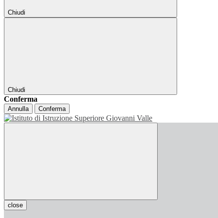
Chiudi
Chiudi
Conferma
Annulla
Conferma
close