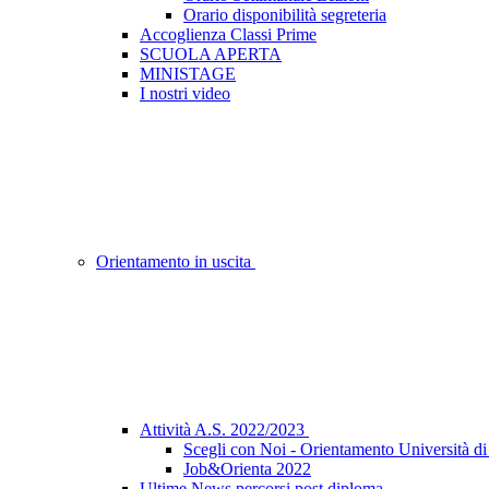
Orario disponibilità segreteria
Accoglienza Classi Prime
SCUOLA APERTA
MINISTAGE
I nostri video
Orientamento in uscita
Attività A.S. 2022/2023
Scegli con Noi - Orientamento Università d
Job&Orienta 2022
Ultime News percorsi post diploma