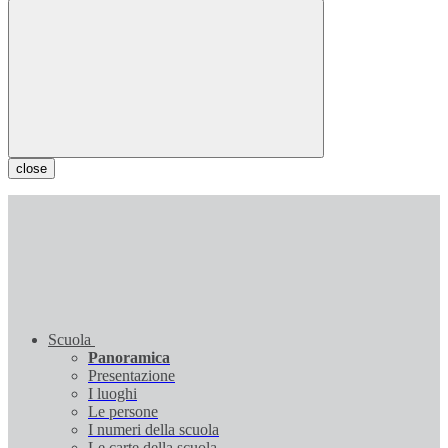
close
Scuola
Panoramica
Presentazione
I luoghi
Le persone
I numeri della scuola
Le carte della scuola