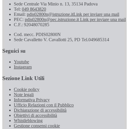
Sede Centrale Via Minio n. 13, 35134 Padova
Tel:
049 8643820
Email:
pdis02800n@istruzione.it
Link per inviare una mail
PEC:
pdis02800n@pec.istruzione.it
Link per inviare una mail
C.F.: 92048070285
Cod. mecc. PDIS02800N
Sede Cavalletto V. Cavallotti 25, PD Tel.049685314
Seguici su
Youtube
Instagram
Sezione Link Utili
Cookie policy
Note legali
Informativa Privacy
Ufficio Relazioni con il Pubblico
Dichiarazione di accessibilità
Obiettivi di accessibilità
Whistleblowing
Gestione consensi cookie