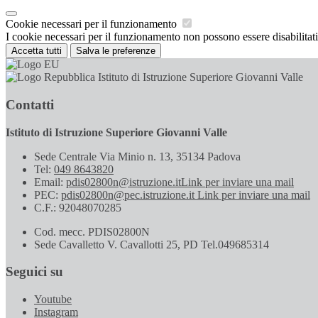
Cookie necessari per il funzionamento
I cookie necessari per il funzionamento non possono essere disabilitati.
Accetta tutti
Salva le preferenze
Istituto di Istruzione Superiore Giovanni Valle
Contatti
Istituto di Istruzione Superiore Giovanni Valle
Sede Centrale Via Minio n. 13, 35134 Padova
Tel:
049 8643820
Email:
pdis02800n@istruzione.it
Link per inviare una mail
PEC:
pdis02800n@pec.istruzione.it
Link per inviare una mail
C.F.: 92048070285
Cod. mecc. PDIS02800N
Sede Cavalletto V. Cavallotti 25, PD Tel.049685314
Seguici su
Youtube
Instagram