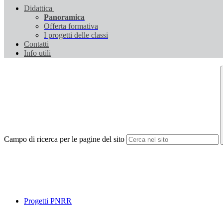
Didattica
Panoramica
Offerta formativa
I progetti delle classi
Contatti
Info utili
Campo di ricerca per le pagine del sito
Progetti PNRR