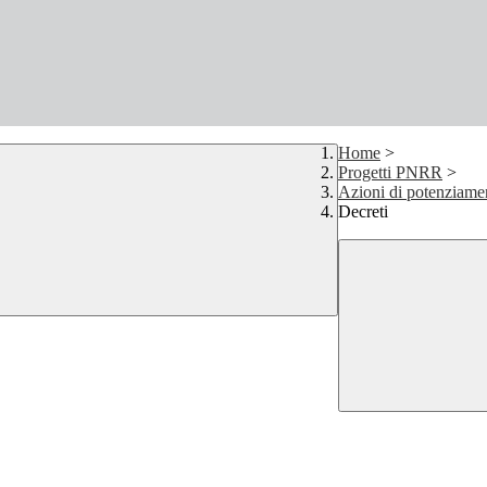
Home
>
Progetti PNRR
>
Azioni di potenziame
Decreti