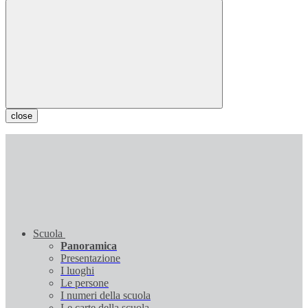
close
Scuola
Panoramica
Presentazione
I luoghi
Le persone
I numeri della scuola
Le carte della scuola