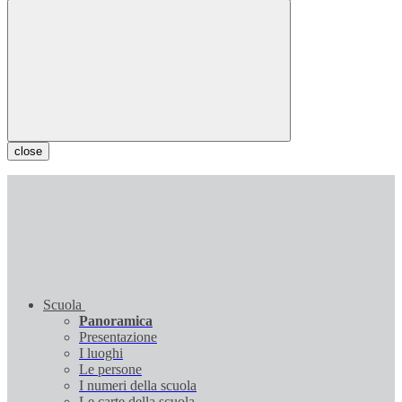
close
Scuola
Panoramica
Presentazione
I luoghi
Le persone
I numeri della scuola
Le carte della scuola