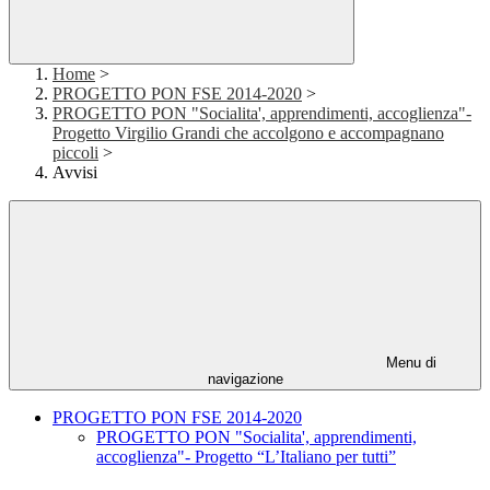
Home
>
PROGETTO PON FSE 2014-2020
>
PROGETTO PON "Socialita', apprendimenti, accoglienza"-
Progetto Virgilio Grandi che accolgono e accompagnano
piccoli
>
Avvisi
Menu di
navigazione
PROGETTO PON FSE 2014-2020
PROGETTO PON "Socialita', apprendimenti,
accoglienza"- Progetto “L’Italiano per tutti”