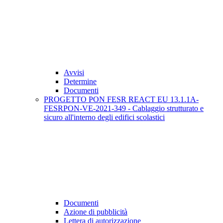
Avvisi
Determine
Documenti
PROGETTO PON FESR REACT EU 13.1.1A-
FESRPON-VE-2021-349 - Cablaggio strutturato e
sicuro all'interno degli edifici scolastici
Documenti
Azione di pubblicità
Lettera di autorizzazione