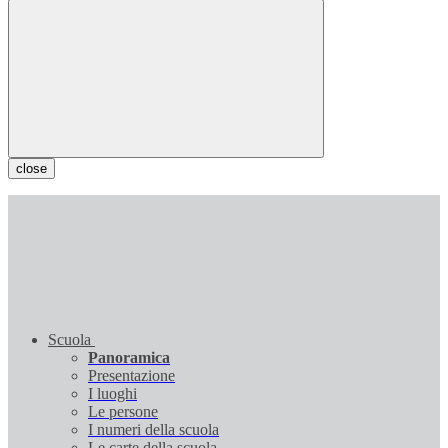
close
Scuola
Panoramica
Presentazione
I luoghi
Le persone
I numeri della scuola
Le carte della scuola