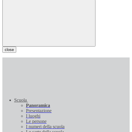
close
Scuola
Panoramica
Presentazione
I luoghi
Le persone
I numeri della scuola
Le carte della scuola