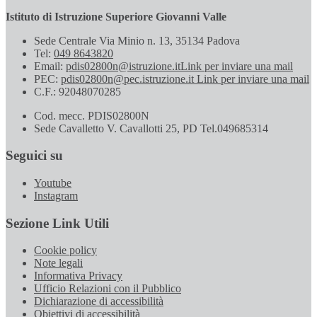
Istituto di Istruzione Superiore Giovanni Valle
Sede Centrale Via Minio n. 13, 35134 Padova
Tel:
049 8643820
Email:
pdis02800n@istruzione.it
Link per inviare una mail
PEC:
pdis02800n@pec.istruzione.it
Link per inviare una mail
C.F.: 92048070285
Cod. mecc. PDIS02800N
Sede Cavalletto V. Cavallotti 25, PD Tel.049685314
Seguici su
Youtube
Instagram
Sezione Link Utili
Cookie policy
Note legali
Informativa Privacy
Ufficio Relazioni con il Pubblico
Dichiarazione di accessibilità
Obiettivi di accessibilità