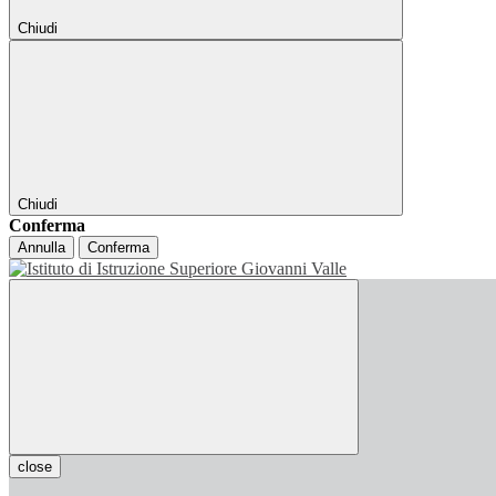
Chiudi
Chiudi
Conferma
Annulla
Conferma
close