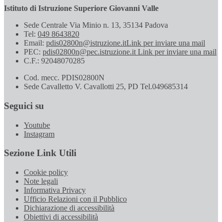
Istituto di Istruzione Superiore Giovanni Valle
Sede Centrale Via Minio n. 13, 35134 Padova
Tel:
049 8643820
Email:
pdis02800n@istruzione.it
Link per inviare una mail
PEC:
pdis02800n@pec.istruzione.it
Link per inviare una mail
C.F.: 92048070285
Cod. mecc. PDIS02800N
Sede Cavalletto V. Cavallotti 25, PD Tel.049685314
Seguici su
Youtube
Instagram
Sezione Link Utili
Cookie policy
Note legali
Informativa Privacy
Ufficio Relazioni con il Pubblico
Dichiarazione di accessibilità
Obiettivi di accessibilità