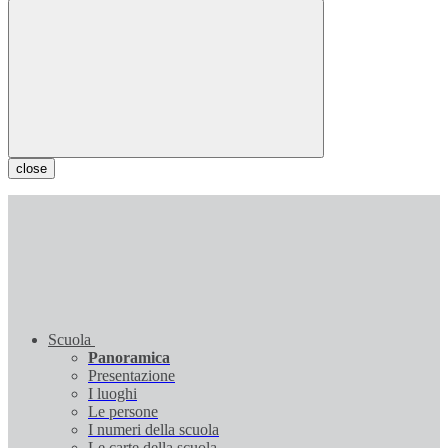
close
Scuola
Panoramica
Presentazione
I luoghi
Le persone
I numeri della scuola
Le carte della scuola