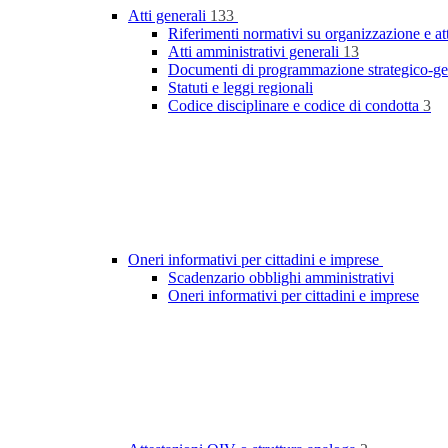
Atti generali
133
Riferimenti normativi su organizzazione e at
Atti amministrativi generali
13
Documenti di programmazione strategico-ge
Statuti e leggi regionali
Codice disciplinare e codice di condotta
3
Oneri informativi per cittadini e imprese
Scadenzario obblighi amministrativi
Oneri informativi per cittadini e imprese