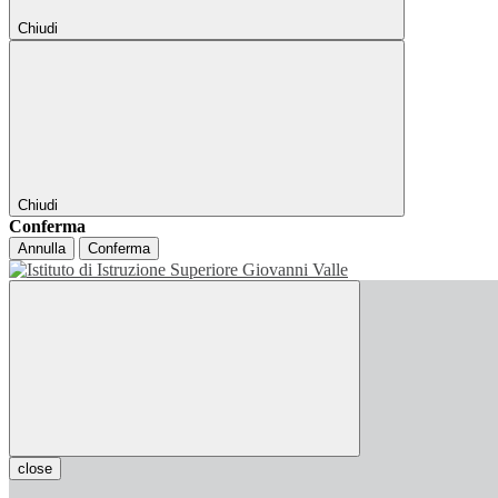
Chiudi
Chiudi
Conferma
Annulla
Conferma
close